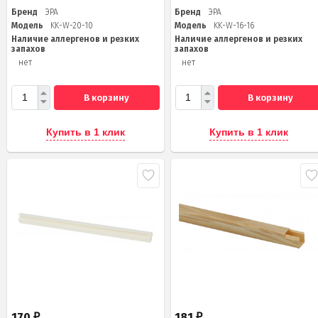
Бренд
ЭРА
Бренд
ЭРА
Модель
KK-W-20-10
Модель
KK-W-16-16
Наличие аллергенов и резких
Наличие аллергенов и резких
запахов
запахов
нет
нет
В корзину
В корзину
Купить в 1 клик
Купить в 1 клик
170
181
₽
₽