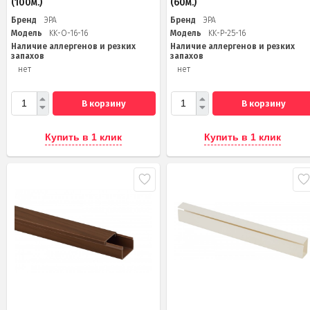
(100м.)
(60м.)
Бренд
ЭРА
Бренд
ЭРА
Модель
KK-O-16-16
Модель
KK-P-25-16
Наличие аллергенов и резких
Наличие аллергенов и резких
запахов
запахов
нет
нет
В корзину
В корзину
Купить в 1 клик
Купить в 1 клик