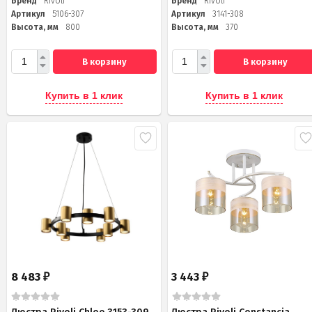
Бренд
Rivoli
Бренд
Rivoli
Артикул
5106-307
Артикул
3141-308
Высота, мм
800
Высота, мм
370
В корзину
В корзину
Купить в 1 клик
Купить в 1 клик
8 483
3 443
₽
₽