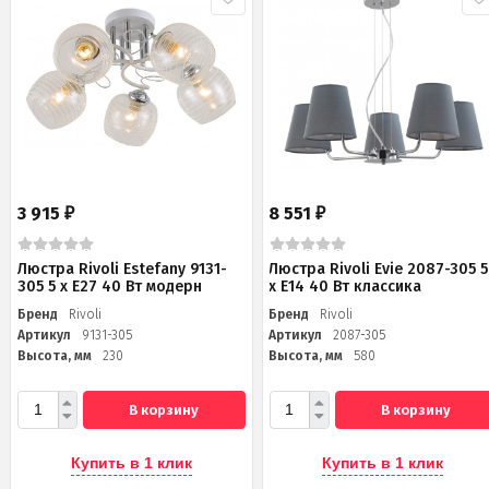
3 915
8 551
₽
₽
Люстра Rivoli Estefany 9131-
Люстра Rivoli Evie 2087-305 5
305 5 х Е27 40 Вт модерн
х Е14 40 Вт классика
Бренд
Rivoli
Бренд
Rivoli
Артикул
9131-305
Артикул
2087-305
Высота, мм
230
Высота, мм
580
В корзину
В корзину
Купить в 1 клик
Купить в 1 клик