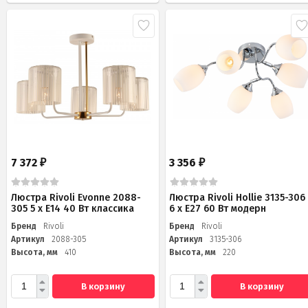
7 372
3 356
₽
₽
Люстра Rivoli Evonne 2088-
Люстра Rivoli Hollie 3135-306
305 5 х Е14 40 Вт классика
6 х Е27 60 Вт модерн
Бренд
Rivoli
Бренд
Rivoli
Артикул
2088-305
Артикул
3135-306
Высота, мм
410
Высота, мм
220
В корзину
В корзину