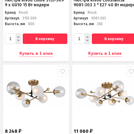
Люстра Rivoli Chloe 3153-309
Люстра Rivoli Constancia
9 х GU10 15 Вт модерн
9081-303 3 * Е27 40 Вт модер
Бренд
Rivoli
Бренд
Rivoli
Артикул
3153-309
Артикул
9081-303
Высота, мм
800
Высота, мм
260
В корзину
В корзину
Купить в 1 клик
Купить в 1 клик
8 248
11 060
₽
₽