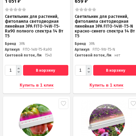
1 051
659
₽
₽
Светильник для растений,
Светильник для растений,
фитолампа светодиодная
фитолампа светодиодная
линейная ЭРА FITO-14W-T5-
линейная ЭРА FITO-14W-Т5-N
Ra90 полного спектра 14 Вт
красно-синего спектра 14 Вт
Т5
Т5
Бренд
ЭРА
Бренд
ЭРА
Артикул
FITO-14W-T5-Ra90
Артикул
FITO-9W-Т5-N
Световой поток, Лм
1540
Световой поток, Лм
нет
В корзину
В корзину
Купить в 1 клик
Купить в 1 клик