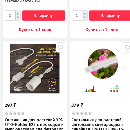
Световой поток, Лм
380
В корзину
В корзину
Купить в 1 клик
Купить в 1 клик
297
379
₽
₽
Светильник для растений ЭРА
Светильник для растений,
FITO-Holder E27 с проводом и
фитолампа светодиодная
выключателем для фитоламп
линейная ЭРА FITO-10W-Т5-