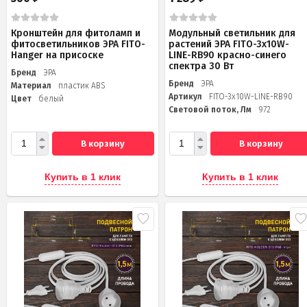
Кронштейн для фитоламп и
Модульный светильник для
фитосветильников ЭРА FITO-
растений ЭРА FITO-3х10W-
Hanger на присоске
LINE-RB90 красно-синего
спектра 30 Вт
Бренд
ЭРА
Бренд
ЭРА
Материал
пластик ABS
Артикул
FITO-3х10W-LINE-RB90
Цвет
белый
Световой поток, Лм
972
В корзину
В корзину
Купить в 1 клик
Купить в 1 клик