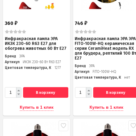
360
746
₽
₽
Инфракрасная лампа ЭРА
Инфракрасная лампа ЭРА ЭРА
ИКЗК 230-60 R63 Е27 для
FITO-100W-НQ керамическая
обогрева животных 60 Вт Е27
серии CeramiHeat модель RX
для брудера, рептилий 100 В
Бренд
ЭРА
Е27
Артикул
ИКЗК 230-60 Вт R63 Е27
Бренд
ЭРА
Цветовая температура, К
1277
Артикул
FITO-100W-НQ
Цветовая температура, К
нет
В корзину
В корзину
Купить в 1 клик
Купить в 1 клик