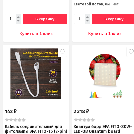
Световой поток, Лм
нет
В корзину
В корзину
Купить в 1 клик
Купить в 1 клик
142
2 318
₽
₽
Кабель соединительный для
Квантум борд ЭРА FITO-80W-
фитолампы ЭРА FITO-Т5 (2-pin)
LED-QB Quantum board