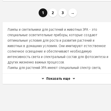
1
2
3
→
Лампы и светильники для растений и животных ЭРА - это
специальные осветительные приборы, которые создают
оптимальные условия для роста и развития растений и
животных в домашних условиях. Они имитируют естественное
солнечное освещение и обеспечивают необходимую
интенсивность света и спектральный состав для фотосинтеза и
других жизненно важных процессов.
Лампы для растений ЭРА имеют специальный спектр света,
который оптимизирован для фотосинтеза и стимулирует рост
и развитие растений. Они подходят для всех видов растений,
Показать еще
включая цветы, овощи, фрукты, зелень и т.д. Лампы ЭРА для
растений могут использоваться как дополнительный источник
света в зимнее время или в помещениях с недостаточным
естественным освещением.
Светильники для животных ЭРА создают оптимальные условия