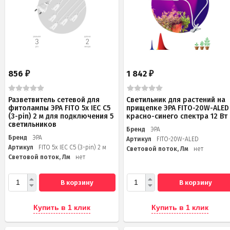
856
1 842
₽
₽
Разветвитель сетевой для
Светильник для растений на
фитолампы ЭРА FITO 5х IEC C5
прищепке ЭРА FITO-20W-АLED
(3-pin) 2 м для подключения 5
красно-синего спектра 12 Вт
светильников
Бренд
ЭРА
Бренд
ЭРА
Артикул
FITO-20W-АLED
Артикул
FITO 5х IEC C5 (3-pin) 2 м
Световой поток, Лм
нет
Световой поток, Лм
нет
В корзину
В корзину
Купить в 1 клик
Купить в 1 клик