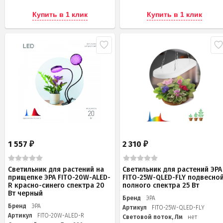
Купить в 1 клик
Купить в 1 клик
1 557
2 310
₽
₽
Светильник для растений на
Светильник для растений ЭРА
прищепке ЭРА FITO-20W-АLED-
FITO-25W-QLED-FLY подвесно
R красно-синего спектра 20
полного спектра 25 Вт
Вт черный
Бренд
ЭРА
Бренд
ЭРА
Артикул
FITO-25W-QLED-FLY
Артикул
FITO-20W-АLED-R
Световой поток, Лм
нет