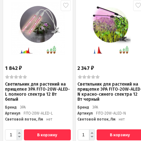
1 842
2 347
₽
₽
Светильник для растений на
Светильник для растений на
прищепке ЭРА FITO-20W-АLED-
прищепке ЭРА FITO-20W-АLED
L полного спектра 12 Вт
N красно-синего спектра 12
белый
Вт черный
Бренд
ЭРА
Бренд
ЭРА
Артикул
FITO-20W-АLED-L
Артикул
FITO-20W-АLED-N
Световой поток, Лм
нет
Световой поток, Лм
нет
В корзину
В корзину