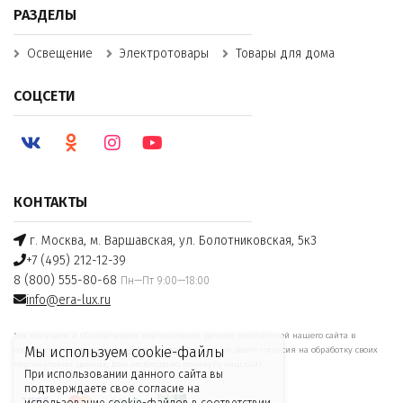
РАЗДЕЛЫ
Освещение
Электротовары
Товары для дома
СОЦСЕТИ
КОНТАКТЫ
г. Москва, м. Варшавская, ул. Болотниковская, 5к3
+7 (495) 212-12-39
8 (800) 555-80-68
Пн—Пт 9:00—18:00
info@era-lux.ru
Мы получаем и обрабатываем персональные данные посетителей нашего сайта в
Мы используем cookie-файлы
соответствии с
официальной политикой
. Если вы не даете согласия на обработку своих
персональных данных, Вам необходимо покинуть наш сайт.
При использовании данного сайта вы
подтверждаете свое согласие на