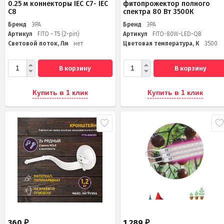
0.25 м коннекторы IEC C7- IEC
фитопрожектор полного
C8
спектра 80 Вт 3500К
Бренд
ЭРА
Бренд
ЭРА
Артикул
FITO - T5 (2-pin)
Артикул
FITO-80W-LED-QB
Световой поток, Лм
нет
Цветовая температура, К
3500
В корзину
В корзину
Купить в 1 клик
Купить в 1 клик
360
1 289
₽
₽