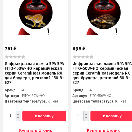
761
698
₽
₽
Инфракрасная лампа ЭРА ЭРА
Инфракрасная лампа ЭРА ЭРА
FITO-150W-НQ керамическая
FITO-50W-НQ керамическая
серии CeramiHeat модель RX
серии CeramiHeat модель RX
для брудера, рептилий 150 Вт
для брудера, рептилий 50 Вт
Е27
Е27
Бренд
ЭРА
Бренд
ЭРА
Артикул
FITO-150W-НQ
Артикул
FITO-50W-НQ
Цветовая температура, К
нет
Цветовая температура, К
нет
В корзину
В корзину
Купить в 1 клик
Купить в 1 клик