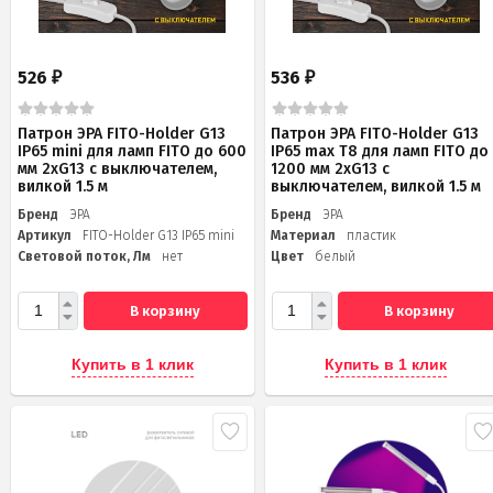
526
536
₽
₽
Патрон ЭРА FITO-Holder G13
Патрон ЭРА FITO-Holder G13
IP65 mini для ламп FITO до 600
IP65 mах Т8 для ламп FITO до
мм 2хG13 с выключателем,
1200 мм 2хG13 с
вилкой 1.5 м
выключателем, вилкой 1.5 м
Бренд
ЭРА
Бренд
ЭРА
Артикул
FITO-Holder G13 IP65 mini
Материал
пластик
Световой поток, Лм
нет
Цвет
белый
В корзину
В корзину
Купить в 1 клик
Купить в 1 клик