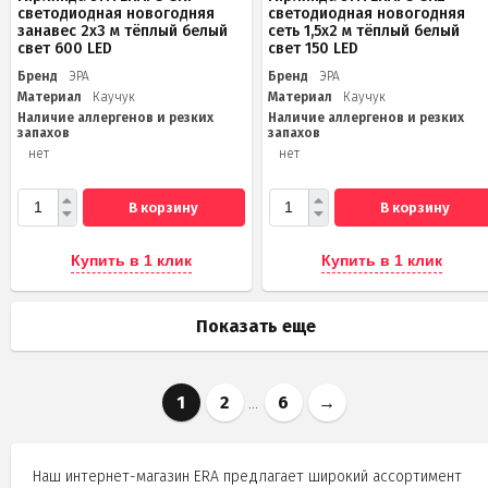
светодиодная новогодняя
светодиодная новогодняя
занавес 2x3 м тёплый белый
сеть 1,5x2 м тёплый белый
свет 600 LED
свет 150 LED
Бренд
ЭРА
Бренд
ЭРА
Материал
Каучук
Материал
Каучук
Наличие аллергенов и резких
Наличие аллергенов и резких
запахов
запахов
нет
нет
В корзину
В корзину
Купить в 1 клик
Купить в 1 клик
Показать еще
1
2
6
→
...
Наш интернет-магазин ERA предлагает широкий ассортимент