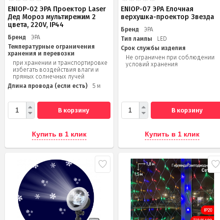
ENIOP-02 ЭРА Проектор Laser
ENIOP-07 ЭРА Елочная
Дед Мороз мультирежим 2
верхушка-проектор Звезда
цвета, 220V, IP44
Бренд
ЭРА
Бренд
ЭРА
Тип лампы
LED
Температурные ограничения
Срок службы изделия
хранения и перевозки
Не ограничен при соблюдении
при хранении и транспортировке
условий хранения
избегать воздействия влаги и
прямых солнечных лучей
Длина провода (если есть)
5 м
В корзину
В корзину
Купить в 1 клик
Купить в 1 клик