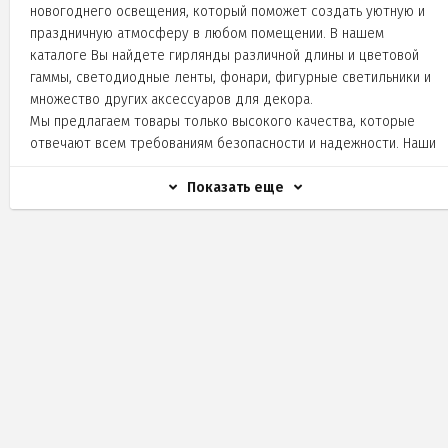
новогоднего освещения, который поможет создать уютную и
праздничную атмосферу в любом помещении. В нашем
каталоге Вы найдете гирлянды различной длины и цветовой
гаммы, светодиодные ленты, фонари, фигурные светильники и
множество других аксессуаров для декора.
Мы предлагаем товары только высокого качества, которые
отвечают всем требованиям безопасности и надежности. Наши
гирлянды и светильники имеют долгий срок службы и не
требуют частой замены лампочек или батареек.
Показать еще
Для удобства наших клиентов мы также предлагаем крепления
для гирлянд и лент, удлинители и батарейки. Вы можете
выбрать оптимальный вариант для своих потребностей и
заказать все необходимое в одном месте.
Мы гарантируем быструю доставку по всей России, а также
отличный сервис и индивидуальный подход к каждому клиенту.
Покупая новогоднее освещение у нас, Вы получаете
оптимальное соотношение цены и качества, а также
уверенность в надежности и безопасности продукции.