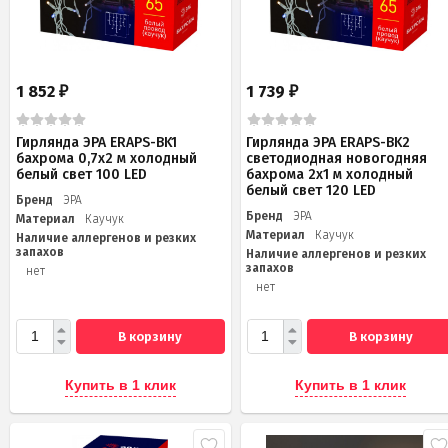
1 852
1 739
₽
₽
Гирлянда ЭРА ERAPS-BK1
Гирлянда ЭРА ERAPS-BK2
бахрома 0,7x2 м холодный
светодиодная новогодняя
белый свет 100 LED
бахрома 2x1 м холодный
белый свет 120 LED
Бренд
ЭРА
Бренд
ЭРА
Материал
Каучук
Материал
Каучук
Наличие аллергенов и резких
запахов
Наличие аллергенов и резких
запахов
нет
нет
В корзину
В корзину
Купить в 1 клик
Купить в 1 клик