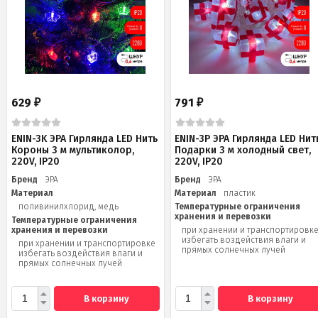
629
791
₽
₽
ENIN-3K ЭРА Гирлянда LED Нить
ENIN-3P ЭРА Гирлянда LED Нит
Короны 3 м мультиколор,
Подарки 3 м холодный свет,
220V, IP20
220V, IP20
Бренд
ЭРА
Бренд
ЭРА
Материал
Материал
пластик
поливинилхлорид, медь
Температурные ограничения
хранения и перевозки
Температурные ограничения
хранения и перевозки
при хранении и транспортировк
избегать воздействия влаги и
при хранении и транспортировке
прямых солнечных лучей
избегать воздействия влаги и
прямых солнечных лучей
В корзину
В корзину