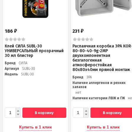
186
231
₽
₽
Клей СИЛА SUBL-30
Распаячная коробка ЭРА KOR
УНИВЕРСАЛЬНЫЙ прозрачный
80-80-40-9g-2MP
30 мл блистер
двухкомпонентная
безгалогенная
Бренд
СИЛА
атмосферостойкая
Артикул
SUBL-30
80х80х40мм прямой монтаж
Модель
SUBL-30
Бренд
ЭРА
Наличие аллергенов и резких
запахов
нет
Наличие категории ЛВЖ и ГЖ
не
В корзину
В корзину
Купить в 1 клик
Купить в 1 клик