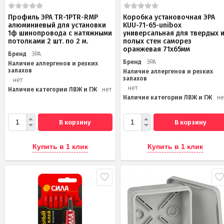
Профиль ЭРА TR-1PTR-RMP
Коробка установочная ЭРА
алюминиевый для установки
KUU-71-65-unibox
1ф шинопровода с натяжными
универсальная для твердых 
потолками 2 шт. по 2 м.
полых стен саморез
оранжевая 71х65мм
Бренд
ЭРА
Бренд
ЭРА
Наличие аллергенов и резких
запахов
Наличие аллергенов и резких
запахов
нет
нет
Наличие категории ЛВЖ и ГЖ
нет
Наличие категории ЛВЖ и ГЖ
не
В корзину
В корзину
Купить в 1 клик
Купить в 1 клик