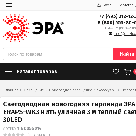
Вход
Регистрац
+7 (495) 212-12-
8 (800) 555-80-
Пн—Пт 9:00—18:
info@era-lux
Найти
Каталог товаров
Главная
Освещение
Новогоднее освещение и аксессуары
Нового
Светодиодная новогодняя гирлянда ЭРА
ERAPS-WK3 нить уличная 3 м теплый све
30LED
Артикул:
Б0056014
(0 отзывов)