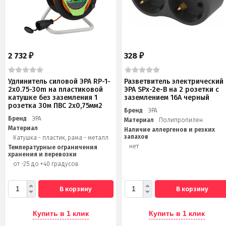
2 732
328
₽
₽
Удлинитель силовой ЭРА RP-1-
Разветвитель электрический
2x0.75-30m на пластиковой
ЭРА SPx-2e-B на 2 розетки с
катушке без заземления 1
заземлением 16А черный
розетка 30м ПВС 2х0,75мм2
Бренд
ЭРА
Бренд
ЭРА
Материал
Полипропилен
Материал
Наличие аллергенов и резких
запахов
Катушка - пластик, рама - металл
нет
Температурные ограничения
хранения и перевозки
от -25 до +40 градусов
В корзину
В корзину
Купить в 1 клик
Купить в 1 клик