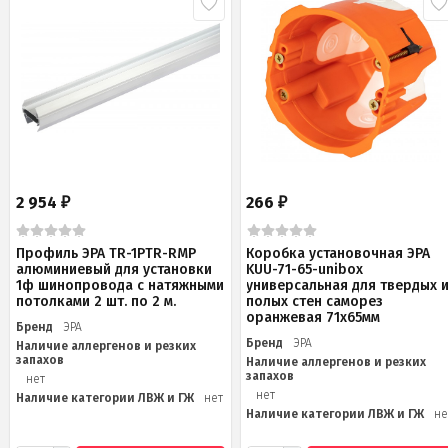
2 954
266
₽
₽
Профиль ЭРА TR-1PTR-RMP
Коробка установочная ЭРА
алюминиевый для установки
KUU-71-65-unibox
1ф шинопровода с натяжными
универсальная для твердых 
потолками 2 шт. по 2 м.
полых стен саморез
оранжевая 71х65мм
Бренд
ЭРА
Бренд
ЭРА
Наличие аллергенов и резких
запахов
Наличие аллергенов и резких
запахов
нет
нет
Наличие категории ЛВЖ и ГЖ
нет
Наличие категории ЛВЖ и ГЖ
не