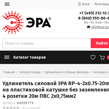
Вход
Регистрац
+7 (495) 212-12-
8 (800) 555-80-
Пн—Пт 9:00—18:
info@era-lux
Найти
Каталог товаров
Главная
Электротовары
Удлинители и сетевые фильтры
Силовые и
Удлинитель силовой ЭРА RP-4-2x0.75-20
на пластиковой катушке без заземлени
4 розетки 20м ПВС 2х0,75мм2
Артикул:
Б0059779
(0 отзывов)