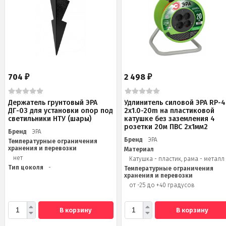
704
2 498
₽
₽
Держатель грунтовый ЭРА
Удлинитель силовой ЭРА RP-4
ДГ-03 для установки опор под
2x1.0-20m на пластиковой
светильники НТУ (шары)
катушке без заземления 4
розетки 20м ПВС 2х1мм2
Бренд
ЭРА
Бренд
ЭРА
Температурные ограничения
хранения и перевозки
Материал
нет
Катушка - пластик, рама - металл
Тип цоколя
-
Температурные ограничения
хранения и перевозки
от -25 до +40 градусов
В корзину
В корзину