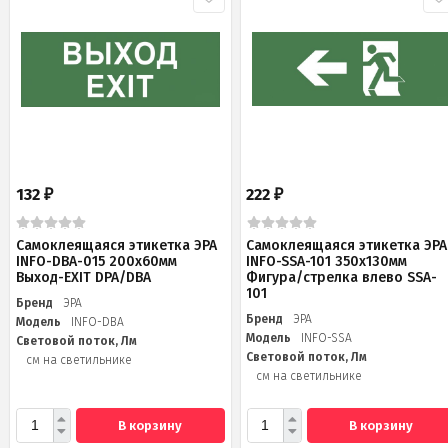
132
222
₽
₽
Самоклеящаяся этикетка ЭРА
Самоклеящаяся этикетка ЭРА
INFO-DBA-015 200х60мм
INFO-SSA-101 350х130мм
Выход-EXIT DPA/DBA
Фигура/стрелка влево SSA-
101
Бренд
ЭРА
Бренд
ЭРА
Модель
INFO-DBA
Модель
INFO-SSA
Световой поток, Лм
Световой поток, Лм
см на светильнике
см на светильнике
В корзину
В корзину