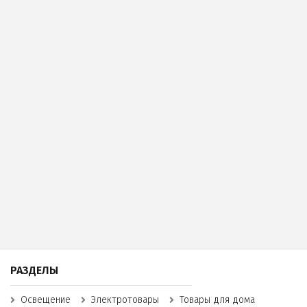
вашей системы аварийно-эвакуационного освещения и
обеспечьте безопасность в случае аварийных ситуаций.
РАЗДЕЛЫ
Освещение
Электротовары
Товары для дома