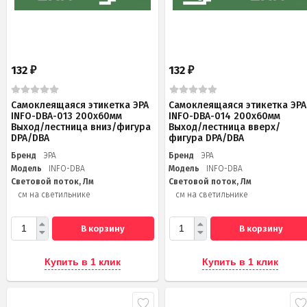
132
132
₽
₽
Самоклеящаяся этикетка ЭРА
Самоклеящаяся этикетка ЭРА
INFO-DBA-013 200х60мм
INFO-DBA-014 200х60мм
Выход/лестница вниз/фигура
Выход/лестница вверх/
DPA/DBA
фигура DPA/DBA
Бренд
ЭРА
Бренд
ЭРА
Модель
INFO-DBA
Модель
INFO-DBA
Световой поток, Лм
Световой поток, Лм
см на светильнике
см на светильнике
В корзину
В корзину
Купить в 1 клик
Купить в 1 клик