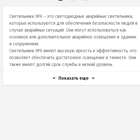
Светильники ЭРА – это светодиодные аварийные светильники,
которые используются для обеспечения безопасности людей в
случае аварийных ситуаций. Они могут использоваться как
основное или дополнительное аварийное освещение в зданиях
и сооружениях.
Светильники ЭРА имеют высокую яркость и эффективность, что
позволяет обеспечить достаточное освещение в темноте. Они
также имеют долгий срок службы и низкий уровень
энергопотребления, что делает их экономически выгодными.
Светильники ЭРА могут быть установлены на стенах, потолках
Показать еще
или на специальных кронштейнах. Они могут работать как от
сети переменного тока, так и от аккумуляторов, что
обеспечивает надежность работы в случае отключения
электричества.
В нашем ассортименте представлены светодиодные
аварийные светильники ЭРА различной мощности и яркости, а
также с различными опциями управления и дополнительными
функциями. Выберите светильник, который подходит для