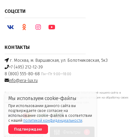
СОЦСЕТИ
КОНТАКТЫ
г. Москва, м. Варшавская, ул. Болотниковская, 5к3
+7 (495) 212-12-39
8 (800) 555-80-68
Пн—Пт 9:00—18:00
info@era-lux.ru
Мы получаем и обрабатываем персональные данные посетителей нашего сайта в
Мы используем cookie-файлы
соответствии с
официальной политикой
. Если вы не даете согласия на обработку своих
персональных данных, Вам необходимо покинуть наш сайт.
При использовании данного сайта вы
подтверждаете свое согласие на
использование cookie-файлов в соответствии
с нашей
политикой конфиденциальности
.
Подтверждаю
Фильтры
0
Разработано