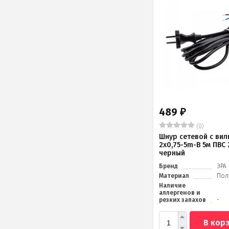
489
₽
(0)
Шнур сетевой с вил
2x0,75-5m-B 5м ПВС
черный
Бренд
ЭРА
Материал
Пол
Наличие
аллергенов и
резких запахов
-
В кор