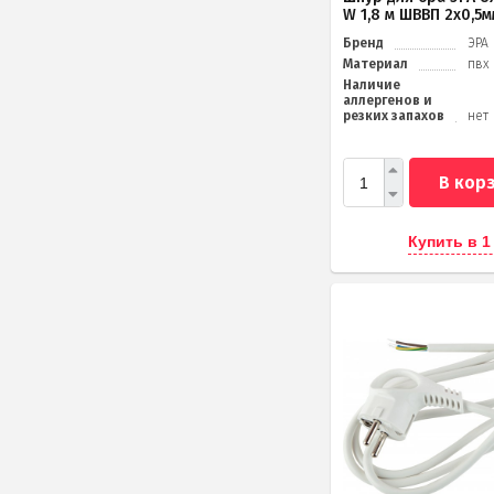
W 1,8 м ШВВП 2x0,5
Бренд
ЭРА
Материал
пвх
Наличие
аллергенов и
резких запахов
нет
В кор
Купить в 1