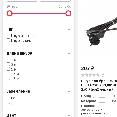
207 руб.
1091 руб.
Тип
Шнур для бра
Шнур питания
Длина шнура
2 м
3 м
207
₽
5 м
1,5 м
(0)
1,8 м
Шнур для бра ЭРА U
ШВВП-2x0,75-1,8m-B
2x0,75мм2 черный
Заземление
Бренд
ЭРА
нет
Материал
Пол
да
Наличие
аллергенов и
резких запахов
-
Цвет