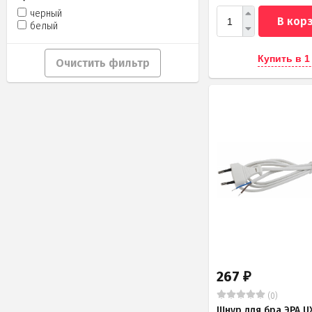
черный
В кор
белый
Купить в 1
Очистить фильтр
267
₽
(0)
Шнур для бра ЭРА U