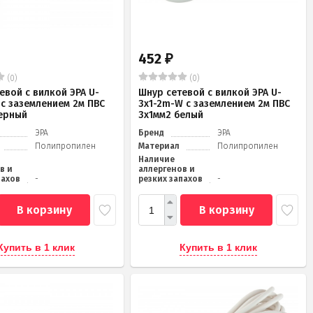
452
₽
(0)
(0)
евой с вилкой ЭРА U-
Шнур сетевой с вилкой ЭРА U-
 с заземлением 2м ПВС
3x1-2m-W с заземлением 2м ПВС
ерный
3x1мм2 белый
ЭРА
Бренд
ЭРА
Полипропилен
Материал
Полипропилен
Наличие
в и
аллергенов и
пахов
-
резких запахов
-
В корзину
В корзину
Купить в 1 клик
Купить в 1 клик