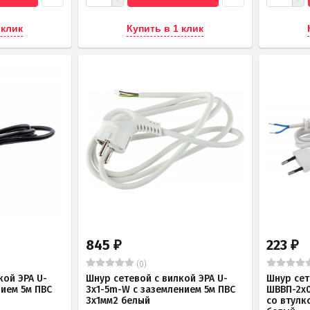
 клик
Купить в 1 клик
845
223
₽
₽
(0)
кой ЭРА U-
Шнур сетевой с вилкой ЭРА U-
Шнур сет
нием 5м ПВС
3x1-5m-W с заземлением 5м ПВС
ШВВП-2x0
3x1мм2 белый
со втулк