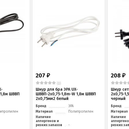
207
208
₽
₽
(0)
X-
Шнур для бра ЭРА UX-
Шнур сет
 1,8м ШВВП
ШВВП-2x0,75-1,8m-W 1,8м ШВВП
2x0,75-1,
2x0,75мм2 белый
черный
Бренд
ЭРА
Бренд
ипропилен
Материал
Полипропилен
Материал
Наличие
Наличие
аллергенов и
аллергено
резких запахов
-
резких за