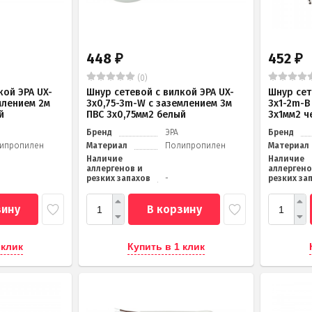
448
452
₽
₽
(0)
кой ЭРА UX-
Шнур сетевой с вилкой ЭРА UX-
Шнур сет
млением 2м
3x0,75-3m-W с заземлением 3м
3x1-2m-B
й
ПВС 3x0,75мм2 белый
3x1мм2 ч
Бренд
ЭРА
Бренд
ипропилен
Материал
Полипропилен
Материал
Наличие
Наличие
аллергенов и
аллергено
резких запахов
-
резких за
зину
В корзину
 клик
Купить в 1 клик