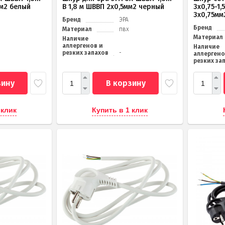
мм2 белый
B 1,8 м ШВВП 2x0,5мм2 черный
3x0,75-1
3x0,75мм2
Бренд
ЭРА
Бренд
Материал
пвх
Материал
Наличие
аллергенов и
Наличие
резких запахов
-
аллергено
резких за
зину
В корзину
 клик
Купить в 1 клик