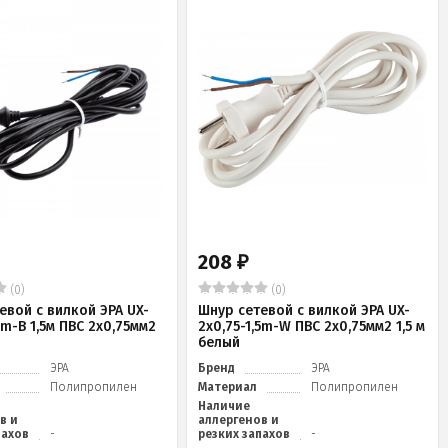
208
₽
(0)
(0)
евой с вилкой ЭРА UX-
Шнур сетевой с вилкой ЭРА UX-
5m-B 1,5м ПВС 2x0,75мм2
2x0,75-1,5m-W ПВС 2x0,75мм2 1,5 м
белый
ЭРА
Бренд
ЭРА
Полипропилен
Материал
Полипропилен
Наличие
в и
аллергенов и
пахов
-
резких запахов
-