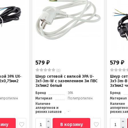
579
579
₽
₽
(0)
кой ЭРА UX-
Шнур сетевой с вилкой ЭРА U-
Шнур сет
 2x0,75мм2
3x1-3m-W с заземлением 3м ПВС
3x1-3m-B
3x1мм2 белый
3x1мм2 ч
Бренд
ЭРА
Бренд
ипропилен
Материал
Полипропилен
Материал
Наличие
Наличие
аллергенов и
аллергено
резких запахов
-
резких за
зину
В корзину