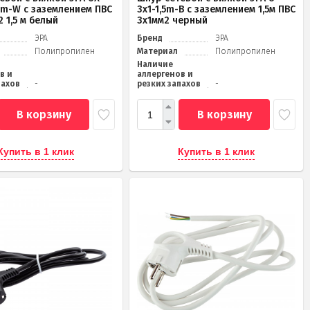
,5m-W с заземлением ПВС
3x1-1,5m-B с заземлением 1,5м ПВС
 1,5 м белый
3x1мм2 черный
ЭРА
Бренд
ЭРА
Полипропилен
Материал
Полипропилен
Наличие
в и
аллергенов и
пахов
-
резких запахов
-
В корзину
В корзину
Купить в 1 клик
Купить в 1 клик