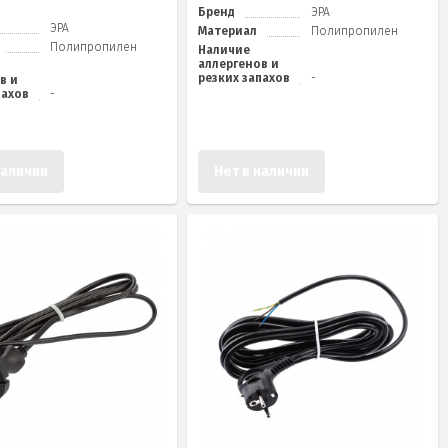
Бренд
ЭРА
ЭРА
Материал
Полипропилен
Полипропилен
Наличие
аллергенов и
резких запахов
-
в и
пахов
-
наличии
Нет в наличии