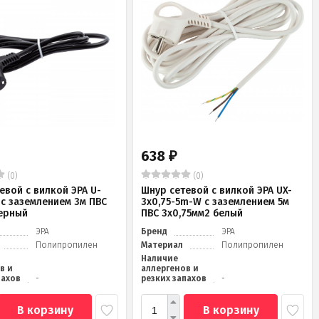
638
₽
(0)
(0)
евой с вилкой ЭРА U-
Шнур сетевой с вилкой ЭРА UX-
 с заземлением 3м ПВС
3x0,75-5m-W с заземлением 5м
ерный
ПВС 3x0,75мм2 белый
ЭРА
Бренд
ЭРА
Полипропилен
Материал
Полипропилен
Наличие
в и
аллергенов и
пахов
-
резких запахов
-
В корзину
В корзину