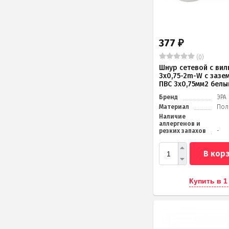
377
₽
(0)
Шнур сетевой с вил
3x0,75-2m-W с зазе
ПВС 3x0,75мм2 белы
Бренд
ЭРА
Материал
Пол
Наличие
аллергенов и
резких запахов
-
В кор
Купить в 1