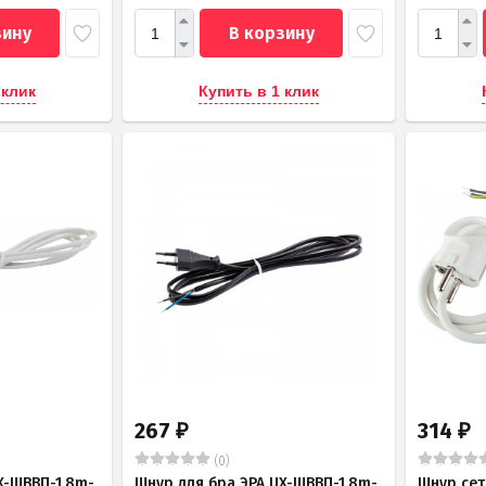
зину
В корзину
 клик
Купить в 1 клик
267
314
₽
₽
(0)
X-ШВВП-1,8m-
Шнур для бра ЭРА UX-ШВВП-1,8m-
Шнур сет