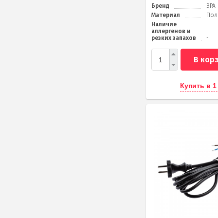
Бренд
ЭРА
Материал
Пол
Наличие
аллергенов и
резких запахов
-
В кор
Купить в 1