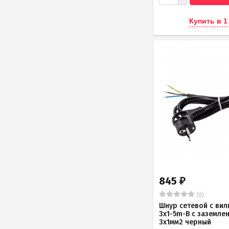
Купить в 1
845
₽
(0)
Шнур сетевой с вил
3x1-5m-B с заземле
3x1мм2 черный