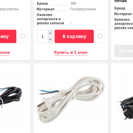
белый
Бренд
ЭРА
Бренд
ипропилен
Материал
Полипропилен
Материал
Наличие
аллергенов и
Наличие
резких запахов
-
аллергено
резких за
зину
В корзину
Нет в 
 клик
Купить в 1 клик