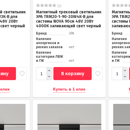
(0)
й светильник
Магнитный трековый светильник
Магнитны
3K-B для
ЭРА TRM20-1-90-20W4K-B для
ЭРА TRM2
 48V 20Вт
системы NOVA 90см 48V 20Вт
системы 
свет черный
4000К заливающий свет черный
заливаю
Бренд
ЭРА
Бренд
Наличие
Наличие
аллергенов и
аллергено
резких запахов
нет
резких за
Наличие
Наличие
категории ЛВЖ
категори
и ГЖ
нет
и ГЖ
зину
В корзину
 клик
Купить в 1 клик