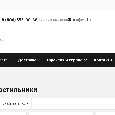
8 (800) 555-80-68
info@era-lux.ru
Пн—Пт 9:00—18:00
одиодная
лата
Доставка
Гарантия и сервис
Контакты
ветильники
Показывать по: