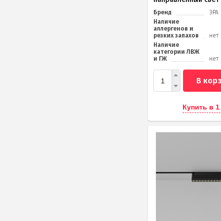
Бренд
ЭРА
Наличие
аллергенов и
резких запахов
нет
Наличие
категории ЛВЖ
и ГЖ
нет
В кор
Купить в 1