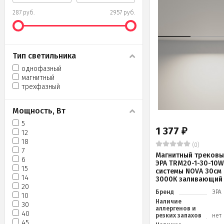
287 руб.
2957 руб.
Тип светильника
однофазный
магнитный
трехфазный
Мощность, Вт
5
1 377
₽
12
18
(0)
7
Магнитный трековы
6
ЭРА TRM20-1-30-10W
15
системы NOVA 30см 
14
3000К заливающий 
20
Бренд
ЭРА
10
Наличие
30
аллергенов и
40
резких запахов
нет
45