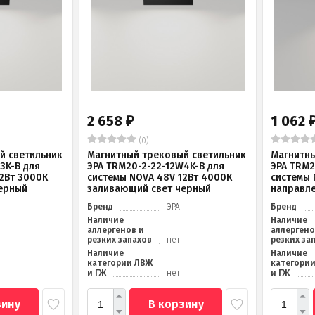
2 658
1 062
₽
(0)
й светильник
Магнитный трековый светильник
Магнитны
3K-B для
ЭРА TRM20-2-22-12W4K-B для
ЭРА TRM2
2Вт 3000К
системы NOVA 48V 12Вт 4000К
системы 
ерный
заливающий свет черный
направле
Бренд
ЭРА
Бренд
Наличие
Наличие
аллергенов и
аллергено
резких запахов
нет
резких за
Наличие
Наличие
категории ЛВЖ
категори
и ГЖ
нет
и ГЖ
зину
В корзину