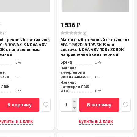
1 536
₽
₽
(0)
(0)
й трековый светильник
Магнитный трековый светильник
0-5-10W4K-B NOVA 48V
ЭРА TRM20-6-10W3K-B для
0К с направленным
системы NOVA 48V 10Вт 3000К
черный
направленный свет черный
ЭРА
Бренд
ЭРА
Наличие
в и
аллергенов и
пахов
нет
резких запахов
нет
Наличие
и ЛВЖ
категории ЛВЖ
нет
и ГЖ
нет
В корзину
В корзину
Купить в 1 клик
Купить в 1 клик