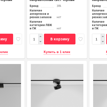
Бренд
ЭРА
Бренд
Наличие
Наличие
аллергенов и
аллергено
резких запахов
нет
резких за
Наличие
Наличие
категории ЛВЖ
категори
и ГЖ
нет
и ГЖ
зину
В корзину
 клик
Купить в 1 клик