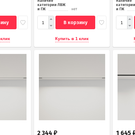
Наличие
Наличие
категории ЛВЖ
категори
и ГЖ
нет
и ГЖ
зину
В корзину
 клик
Купить в 1 клик
2 344
1 645
₽