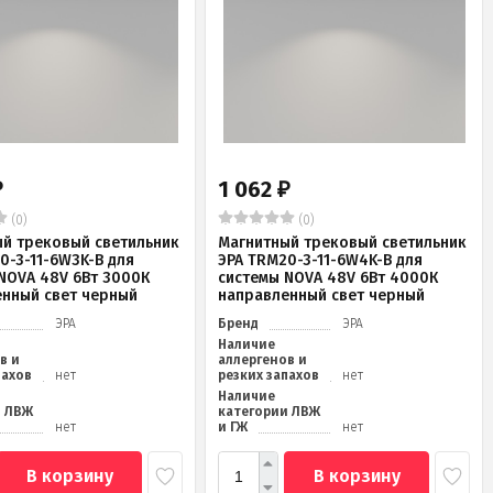
1 062
₽
₽
(0)
(0)
й трековый светильник
Магнитный трековый светильник
0-3-11-6W3K-B для
ЭРА TRM20-3-11-6W4K-B для
NOVA 48V 6Вт 3000К
системы NOVA 48V 6Вт 4000К
нный свет черный
направленный свет черный
ЭРА
Бренд
ЭРА
Наличие
в и
аллергенов и
пахов
нет
резких запахов
нет
Наличие
и ЛВЖ
категории ЛВЖ
нет
и ГЖ
нет
В корзину
В корзину