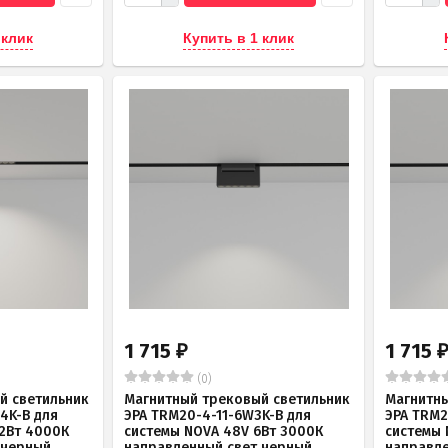
 клик
Купить в 1 клик
1 715
1 715
₽
(0)
й светильник
Магнитный трековый светильник
Магнитны
4K-B для
ЭРА TRM20-4-11-6W3K-B для
ЭРА TRM2
12Вт 4000К
системы NOVA 48V 6Вт 3000К
системы 
 черный
направленный свет черный
направле