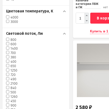
Наличие
категории ЛВЖ
и ГЖ
нет
Цветовая температура, К
4000
В кор
3000
Купить в 1
Световой поток, Лм
800
600
1400
700
380
400
650
1250
720
490
2100
840
500
1260
450
900
2 580
₽