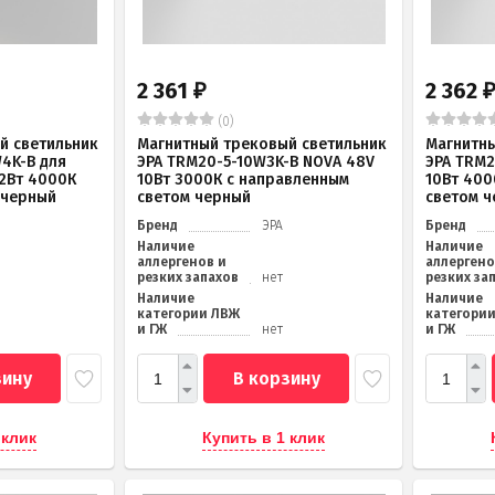
2 361
2 362
₽
(0)
й светильник
Магнитный трековый светильник
Магнитны
4K-B для
ЭРА TRM20-5-10W3K-B NOVA 48V
ЭРА TRM2
12Вт 4000К
10Вт 3000К с направленным
10Вт 400
 черный
светом черный
светом 
Бренд
ЭРА
Бренд
Наличие
Наличие
аллергенов и
аллергено
резких запахов
нет
резких за
Наличие
Наличие
категории ЛВЖ
категори
и ГЖ
нет
и ГЖ
зину
В корзину
 клик
Купить в 1 клик