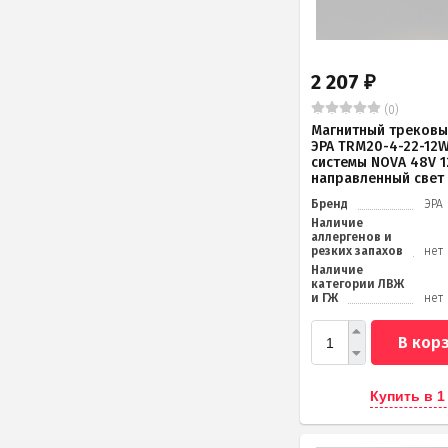
2 207
₽
(0)
Магнитный трековы
ЭРА TRM20-4-22-12W
системы NOVA 48V 
направленный свет
Бренд
ЭРА
Наличие
аллергенов и
резких запахов
нет
Наличие
категории ЛВЖ
и ГЖ
нет
В кор
Купить в 1