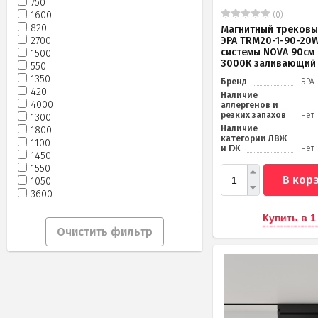
750
1600
(0)
820
Магнитный трековы
2700
ЭРА TRM20-1-90-20W
системы NOVA 90см
1500
3000К заливающий 
550
1350
Бренд
ЭРА
420
Наличие
4000
аллергенов и
резких запахов
нет
1300
Наличие
1800
категории ЛВЖ
1100
и ГЖ
нет
1450
1550
В кор
1050
3600
Купить в 1
Очистить фильтр