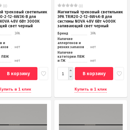
(0)
(0)
й трековый светильник
Магнитный трековый светильник
0-2-12-6W3K-B для
ЭРА TRM20-2-12-6W4K-B для
NOVA 48V 6Вт 3000К
системы NOVA 48V 6Вт 4000К
щий свет черный
заливающий свет черный
ЭРА
Бренд
ЭРА
Наличие
в и
аллергенов и
пахов
нет
резких запахов
нет
Наличие
и ЛВЖ
категории ЛВЖ
нет
и ГЖ
нет
В корзину
В корзину
Купить в 1 клик
Купить в 1 клик