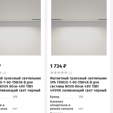
1 734
₽
₽
(0)
(0)
й трековый светильник
Магнитный трековый светильник
0-1-60-15W3K-B для
ЭРА TRM20-1-60-15W4K-B для
NOVA 60см 48V 15Вт
системы NOVA 60см 48V 15Вт
аливающий свет черный
4000К заливающий свет черный
ЭРА
Бренд
ЭРА
Наличие
в и
аллергенов и
пахов
нет
резких запахов
нет