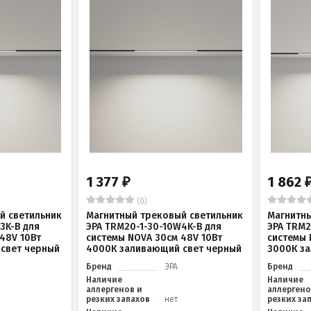
1 377
1 862
₽
(0)
й светильник
Магнитный трековый светильник
Магнитны
3K-B для
ЭРА TRM20-1-30-10W4K-B для
ЭРА TRM2
48V 10Вт
системы NOVA 30см 48V 10Вт
системы 
свет черный
4000К заливающий свет черный
3000К з
Бренд
ЭРА
Бренд
Наличие
Наличие
аллергенов и
аллергено
резких запахов
нет
резких за