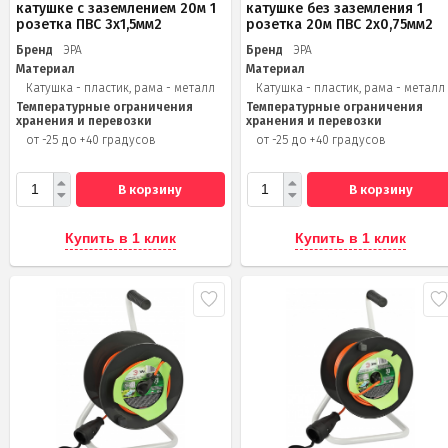
катушке c заземлением 20м 1
катушке без заземления 1
розетка ПВС 3х1,5мм2
розетка 20м ПВС 2х0,75мм2
Бренд
ЭРА
Бренд
ЭРА
Материал
Материал
Катушка - пластик, рама - металл
Катушка - пластик, рама - металл
Температурные ограничения
Температурные ограничения
хранения и перевозки
хранения и перевозки
от -25 до +40 градусов
от -25 до +40 градусов
В корзину
В корзину
Купить в 1 клик
Купить в 1 клик