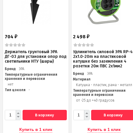
704
2 498
₽
₽
Держатель грунтовый ЭРА
Удлинитель силовой ЭРА RP-4
ДГ-03 для установки опор под
2x1.0-20m на пластиковой
светильники НТУ (шары)
катушке без заземления 4
розетки 20м ПВС 2х1мм2
Бренд
ЭРА
Бренд
ЭРА
Температурные ограничения
хранения и перевозки
Материал
нет
Катушка - пластик, рама - металл
Тип цоколя
-
Температурные ограничения
хранения и перевозки
от -25 до +40 градусов
В корзину
В корзину
Купить в 1 клик
Купить в 1 клик