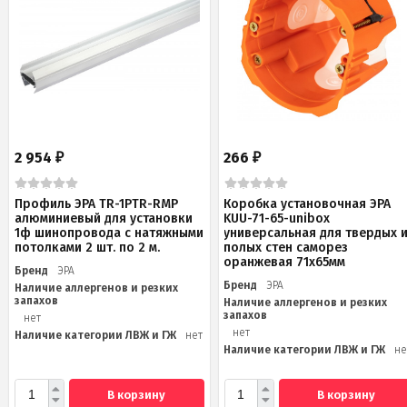
2 954
266
₽
₽
Профиль ЭРА TR-1PTR-RMP
Коробка установочная ЭРА
алюминиевый для установки
KUU-71-65-unibox
1ф шинопровода с натяжными
универсальная для твердых 
потолками 2 шт. по 2 м.
полых стен саморез
оранжевая 71х65мм
Бренд
ЭРА
Бренд
ЭРА
Наличие аллергенов и резких
запахов
Наличие аллергенов и резких
запахов
нет
нет
Наличие категории ЛВЖ и ГЖ
нет
Наличие категории ЛВЖ и ГЖ
не
В корзину
В корзину