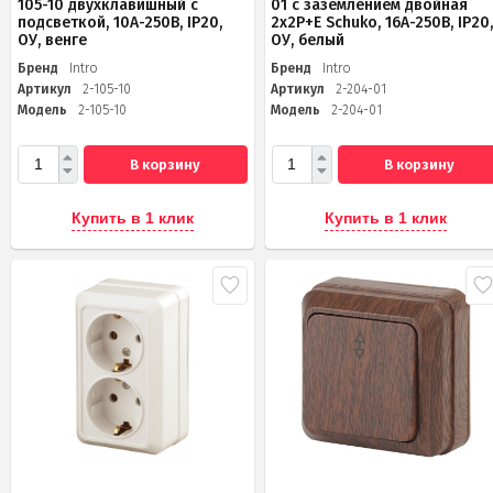
105-10 двухклавишный с
01 с заземлением двойная
подсветкой, 10А-250В, IP20,
2х2P+E Schuko, 16А-250В, IP20
ОУ, венге
ОУ, белый
Бренд
Intro
Бренд
Intro
Артикул
2-105-10
Артикул
2-204-01
Модель
2-105-10
Модель
2-204-01
В корзину
В корзину
Купить в 1 клик
Купить в 1 клик