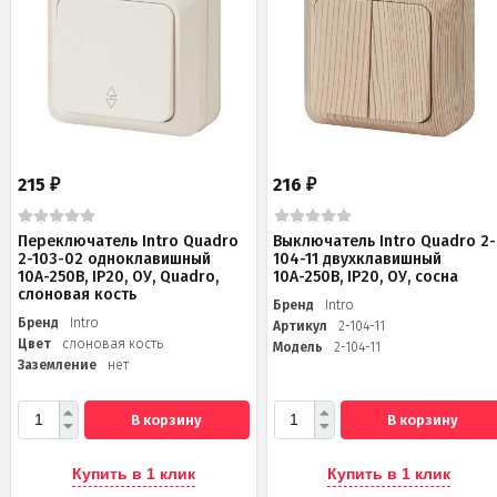
215
216
₽
₽
Переключатель Intro Quadro
Выключатель Intro Quadro 2-
2-103-02 одноклавишный
104-11 двухклавишный
10А-250В, IP20, ОУ, Quadro,
10А-250В, IP20, ОУ, сосна
слоновая кость
Бренд
Intro
Бренд
Intro
Артикул
2-104-11
Цвет
слоновая кость
Модель
2-104-11
Заземление
нет
В корзину
В корзину
Купить в 1 клик
Купить в 1 клик