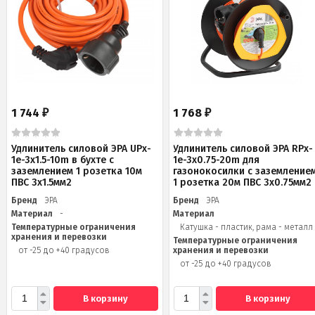
1 744
1 768
₽
₽
Удлинитель силовой ЭРА UPx-
Удлинитель силовой ЭРА RPx-
1e-3x1.5-10m в бухте c
1e-3х0.75-20m для
заземлением 1 розетка 10м
газонокосилки c заземление
ПВС 3х1.5мм2
1 розетка 20м ПВС 3х0.75мм2
Бренд
ЭРА
Бренд
ЭРА
Материал
-
Материал
Температурные ограничения
Катушка - пластик, рама - металл
хранения и перевозки
Температурные ограничения
от -25 до +40 градусов
хранения и перевозки
от -25 до +40 градусов
В корзину
В корзину