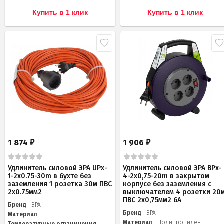
Купить в 1 клик
Купить в 1 клик
1 874
1 906
₽
₽
Удлинитель силовой ЭРА UPx-
Удлинитель силовой ЭРА BPx-
1-2x0.75-30m в бухте без
4-2x0,75-20m в закрытом
заземления 1 розетка 30м ПВС
корпусе без заземления с
2х0.75мм2
выключателем 4 розетки 20
ПВС 2x0,75мм2 6А
Бренд
ЭРА
Бренд
ЭРА
Материал
-
Материал
Полипропилен
Температурные ограничения