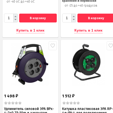
хранения и перевозки
от -40 оС до +40 оС
от -25 до +40 градусов
В корзину
В корзину
Купить в 1 клик
Купить в 1 клик
1 498
1 512
₽
₽
Удлинитель силовой ЭРА BPx-
Катушка пластиковая ЭРА RP
4-2x0,75-10m в закрытом
4e-IP44 для подключения