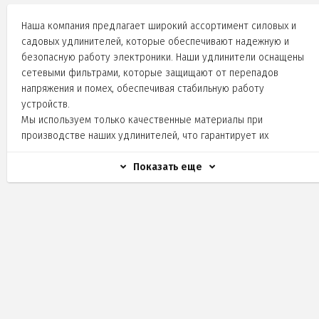
Наша компания предлагает широкий ассортимент силовых и
садовых удлинителей, которые обеспечивают надежную и
безопасную работу электроники. Наши удлинители оснащены
сетевыми фильтрами, которые защищают от перепадов
напряжения и помех, обеспечивая стабильную работу
устройств.
Мы используем только качественные материалы при
производстве наших удлинителей, что гарантирует их
долговечность и надежность. Все наши удлинители имеют
соответствующие сертификаты качества, что подтверждает их
Показать еще
безопасность и соответствие стандартам.
Мы предлагаем как проводные, так и беспроводные
удлинители, а также удлинители с USB-портами для зарядки
мобильных устройств. Наша продукция идеально подходит для
использования в доме, на даче или в офисе.
Выбирая нашу продукцию, вы получаете надежную защиту
своей электроники от перепадов напряжения и помех, а также
гарантию качества и безопасности.