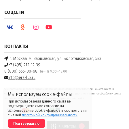
СОЦСЕТИ
КОНТАКТЫ
г. Москва, м. Варшавская, ул. Болотниковская, 5к3
+7 (495) 212-12-39
8 (800) 555-80-68
Пн—Пт 9:00—18:00
info@era-lux.ru
Мы получаем и обрабатываем персональные данные посетителей нашего сайта в
Мы используем cookie-файлы
соответствии с
официальной политикой
. Если вы не даете согласия на обработку своих
персональных данных, Вам необходимо покинуть наш сайт.
При использовании данного сайта вы
подтверждаете свое согласие на
использование cookie-файлов в соответствии
с нашей
политикой конфиденциальности
.
Подтверждаю
Фильтры
0