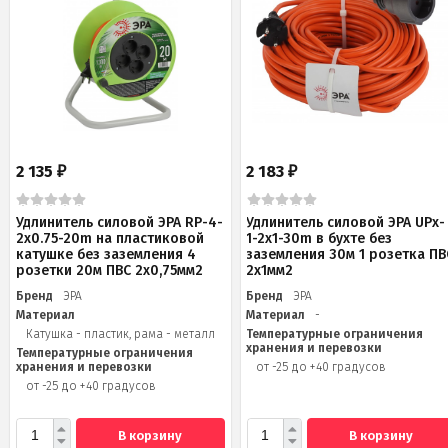
2 135
2 183
₽
₽
Удлинитель силовой ЭРА RP-4-
Удлинитель силовой ЭРА UPx-
2x0.75-20m на пластиковой
1-2x1-30m в бухте без
катушке без заземления 4
заземления 30м 1 розетка ПВ
розетки 20м ПВС 2х0,75мм2
2х1мм2
Бренд
ЭРА
Бренд
ЭРА
Материал
Материал
-
Катушка - пластик, рама - металл
Температурные ограничения
хранения и перевозки
Температурные ограничения
хранения и перевозки
от -25 до +40 градусов
от -25 до +40 градусов
В корзину
В корзину