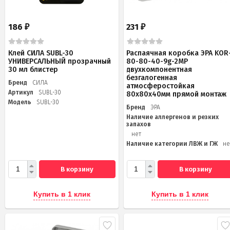
186
231
₽
₽
Клей СИЛА SUBL-30
Распаячная коробка ЭРА KOR
УНИВЕРСАЛЬНЫЙ прозрачный
80-80-40-9g-2MP
30 мл блистер
двухкомпонентная
безгалогенная
Бренд
СИЛА
атмосферостойкая
Артикул
SUBL-30
80х80х40мм прямой монтаж
Модель
SUBL-30
Бренд
ЭРА
Наличие аллергенов и резких
запахов
нет
Наличие категории ЛВЖ и ГЖ
не
В корзину
В корзину
Купить в 1 клик
Купить в 1 клик