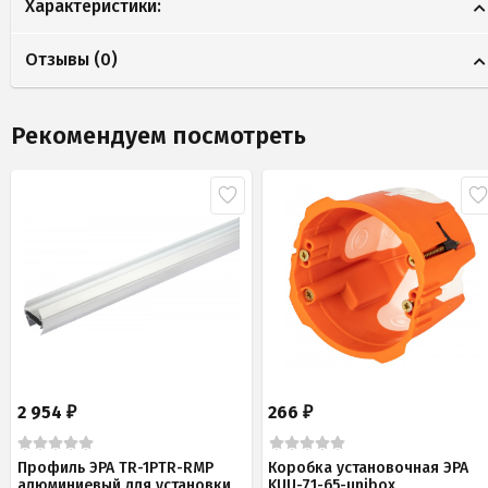
Характеристики:
Отзывы (
0
)
Рекомендуем посмотреть
2 954
266
₽
₽
Профиль ЭРА TR-1PTR-RMP
Коробка установочная ЭРА
алюминиевый для установки
KUU-71-65-unibox