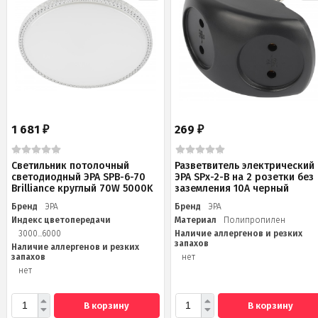
1 681
269
₽
₽
Светильник потолочный
Разветвитель электрический
светодиодный ЭРА SPB-6-70
ЭРА SPx-2-B на 2 розетки без
Brilliance круглый 70W 5000K
заземления 10А черный
Бренд
ЭРА
Бренд
ЭРА
Индекс цветопередачи
Материал
Полипропилен
3000...6000
Наличие аллергенов и резких
запахов
Наличие аллергенов и резких
запахов
нет
нет
В корзину
В корзину