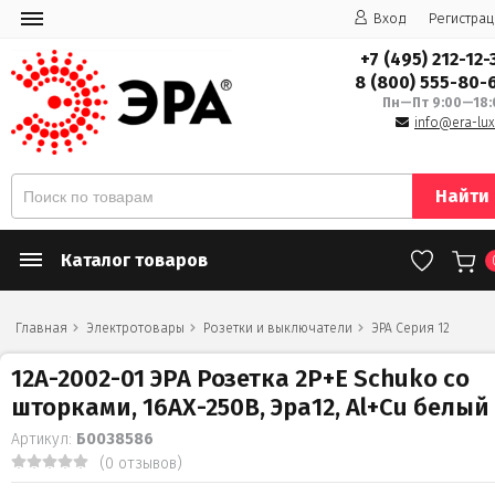
Вход
Регистрац
+7 (495) 212-12-
8 (800) 555-80-
Пн—Пт 9:00—18:
info@era-lux
Найти
Каталог товаров
Главная
Электротовары
Розетки и выключатели
ЭРА Серия 12
12А-2002-01 ЭРА Розетка 2P+E Schuko со
шторками, 16АХ-250В, Эра12, Al+Cu белый
Артикул:
Б0038586
(0 отзывов)