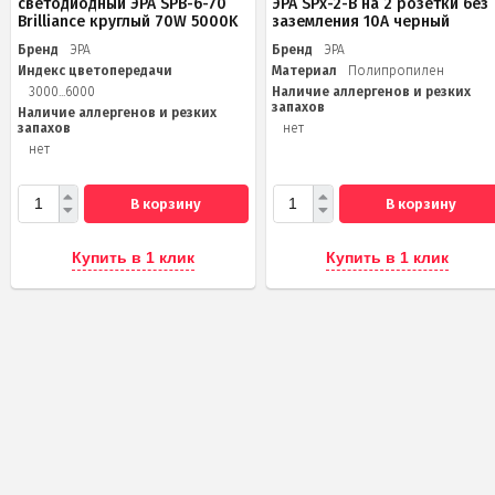
светодиодный ЭРА SPB-6-70
ЭРА SPx-2-B на 2 розетки без
Brilliance круглый 70W 5000K
заземления 10А черный
Бренд
ЭРА
Бренд
ЭРА
Индекс цветопередачи
Материал
Полипропилен
3000...6000
Наличие аллергенов и резких
запахов
Наличие аллергенов и резких
запахов
нет
нет
В корзину
В корзину
Купить в 1 клик
Купить в 1 клик