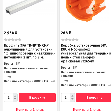
2 954
266
₽
₽
Профиль ЭРА TR-1PTR-RMP
Коробка установочная ЭРА
алюминиевый для установки
KUU-71-65-unibox
1ф шинопровода с натяжными
универсальная для твердых 
потолками 2 шт. по 2 м.
полых стен саморез
оранжевая 71х65мм
Бренд
ЭРА
Бренд
ЭРА
Наличие аллергенов и резких
запахов
Наличие аллергенов и резких
запахов
нет
нет
Наличие категории ЛВЖ и ГЖ
нет
Наличие категории ЛВЖ и ГЖ
не
В корзину
В корзину
Купить в 1 клик
Купить в 1 клик