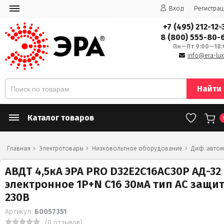
Вход
Регистрац
+7 (495) 212-12-
8 (800) 555-80-
Пн—Пт 9:00—18:
info@era-lux
Найти
Каталог товаров
Главная
Электротовары
Низковольтное оборудование
Диф. автом
АВДТ 4,5кА ЭРА PRO D32E2C16АC30P АД-32
электронное 1P+N C16 30мА тип АC защи
230В
Артикул:
Б0057351
(0 отзывов)