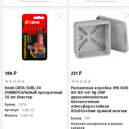
186
231
₽
₽
Клей СИЛА SUBL-30
Распаячная коробка ЭРА KOR
УНИВЕРСАЛЬНЫЙ прозрачный
80-80-40-9g-2MP
30 мл блистер
двухкомпонентная
безгалогенная
Бренд
СИЛА
атмосферостойкая
Артикул
SUBL-30
80х80х40мм прямой монтаж
Модель
SUBL-30
Бренд
ЭРА
Наличие аллергенов и резких
запахов