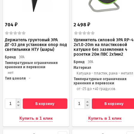
704
2 498
₽
₽
Держатель грунтовый ЭРА
Удлинитель силовой ЭРА RP-4
ДГ-03 для установки опор под
2x1.0-20m на пластиковой
светильники НТУ (шары)
катушке без заземления 4
розетки 20м ПВС 2х1мм2
Бренд
ЭРА
Бренд
ЭРА
Температурные ограничения
хранения и перевозки
Материал
нет
Катушка - пластик, рама - металл
Тип цоколя
-
Температурные ограничения
хранения и перевозки
от -25 до +40 градусов
В корзину
В корзину
Купить в 1 клик
Купить в 1 клик