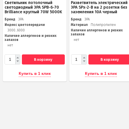
Светильник потолочный
Разветвитель электрический
светодиодный ЭРА SPB-6-70
ЭРА SPx-2-B на 2 розетки без
Brilliance круглый 70W 5000K
заземления 10А черный
Бренд
ЭРА
Бренд
ЭРА
Индекс цветопередачи
Материал
Полипропилен
3000...6000
Наличие аллергенов и резких
запахов
Наличие аллергенов и резких
запахов
нет
нет
В корзину
В корзину
Купить в 1 клик
Купить в 1 клик