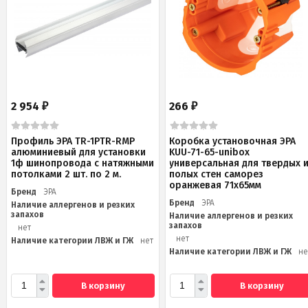
2 954
266
₽
₽
Профиль ЭРА TR-1PTR-RMP
Коробка установочная ЭРА
алюминиевый для установки
KUU-71-65-unibox
1ф шинопровода с натяжными
универсальная для твердых 
потолками 2 шт. по 2 м.
полых стен саморез
оранжевая 71х65мм
Бренд
ЭРА
Бренд
ЭРА
Наличие аллергенов и резких
запахов
Наличие аллергенов и резких
запахов
нет
нет
Наличие категории ЛВЖ и ГЖ
нет
Наличие категории ЛВЖ и ГЖ
не
В корзину
В корзину