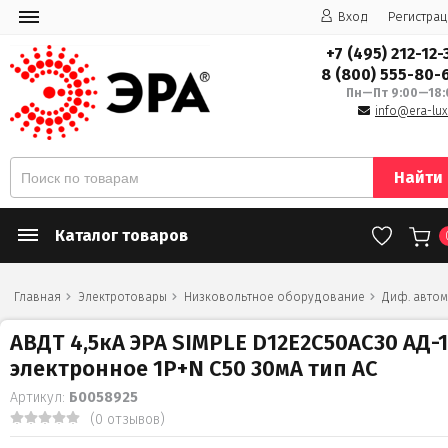
Вход
Регистрац
+7 (495) 212-12-
8 (800) 555-80-
Пн—Пт 9:00—18:
info@era-lux
Найти
Каталог товаров
Главная
Электротовары
Низковольтное оборудование
Диф. автом
АВДТ 4,5кА ЭРА SIMPLE D12E2C50AC30 АД-1
электронное 1P+N С50 30мА тип АС
Артикул:
Б0058925
(0 отзывов)