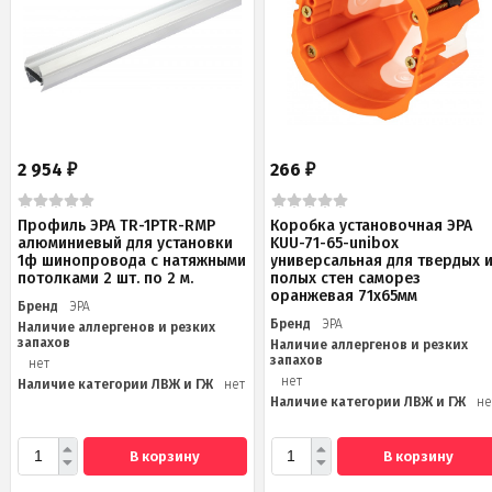
2 954
266
₽
₽
Профиль ЭРА TR-1PTR-RMP
Коробка установочная ЭРА
алюминиевый для установки
KUU-71-65-unibox
1ф шинопровода с натяжными
универсальная для твердых 
потолками 2 шт. по 2 м.
полых стен саморез
оранжевая 71х65мм
Бренд
ЭРА
Бренд
ЭРА
Наличие аллергенов и резких
запахов
Наличие аллергенов и резких
запахов
нет
нет
Наличие категории ЛВЖ и ГЖ
нет
Наличие категории ЛВЖ и ГЖ
не
В корзину
В корзину