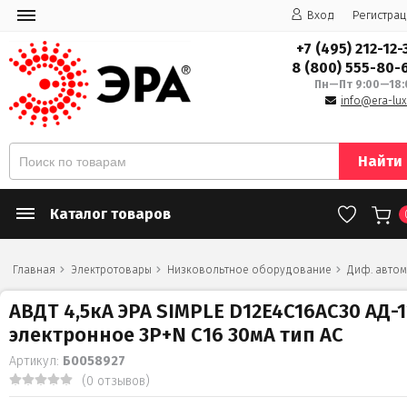
Вход
Регистрац
+7 (495) 212-12-
8 (800) 555-80-
Пн—Пт 9:00—18:
info@era-lux
Найти
Каталог товаров
Главная
Электротовары
Низковольтное оборудование
Диф. автом
АВДТ 4,5кА ЭРА SIMPLE D12E4C16AC30 АД-1
электронное 3P+N С16 30мА тип АС
Артикул:
Б0058927
(0 отзывов)