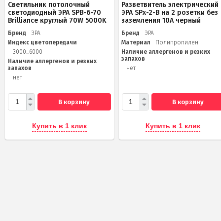
Светильник потолочный
Разветвитель электрический
светодиодный ЭРА SPB-6-70
ЭРА SPx-2-B на 2 розетки без
Brilliance круглый 70W 5000K
заземления 10А черный
Бренд
ЭРА
Бренд
ЭРА
Индекс цветопередачи
Материал
Полипропилен
3000...6000
Наличие аллергенов и резких
запахов
Наличие аллергенов и резких
запахов
нет
нет
В корзину
В корзину
Купить в 1 клик
Купить в 1 клик