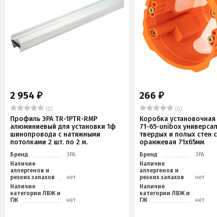
2 954
266
₽
₽
(0)
(0)
Профиль ЭРА TR-1PTR-RMP
Коробка установочная 
алюминиевый для установки 1ф
71-65-unibox универса
шинопровода с натяжными
твердых и полых стен 
потолками 2 шт. по 2 м.
оранжевая 71х65мм
Бренд
ЭРА
Бренд
ЭРА
Наличие
Наличие
аллергенов и
аллергенов и
резких запахов
нет
резких запахов
нет
Наличие
Наличие
категории ЛВЖ и
категории ЛВЖ и
ГЖ
нет
ГЖ
нет