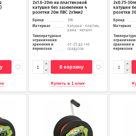
д
2x1.0-20m на пластиковой
2x0.75-30
)
катушке без заземления 4
катушке б
розетки 20м ПВС 2х1мм2
розетки 3
Бренд
ЭРА
Бренд
Материал
Катушка - пластик,
Материал
рама - металл
Температурные
Температур
ограничения
ограничени
хранения и
от -25 до +40
хранения и
перевозки
градусов
перевозки
у
В корзину
ик
Купить в 1 клик
К