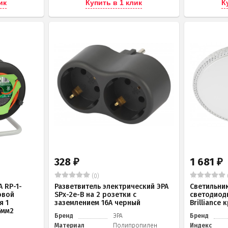
ик
Купить в 1 клик
К
328
1 681
₽
₽
(0)
 RP-1-
Разветвитель электрический ЭРА
Светильни
овой
SPx-2e-B на 2 розетки с
светодиод
я 1
заземлением 16А черный
Brilliance
5мм2
Бренд
ЭРА
Бренд
Материал
Полипропилен
Индекс