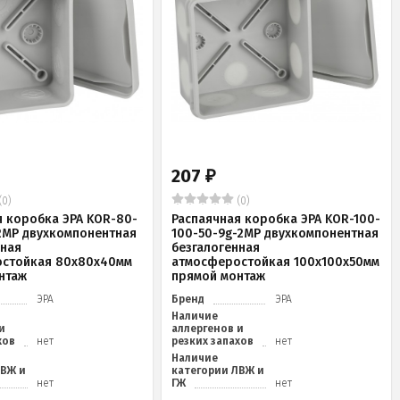
207
₽
(0)
(0)
я коробка ЭРА KOR-80-
Распаячная коробка ЭРА KOR-100-
2MP двухкомпонентная
100-50-9g-2MP двухкомпонентная
нная
безгалогенная
стойкая 80х80х40мм
атмосферостойкая 100х100х50мм
нтаж
прямой монтаж
ЭРА
Бренд
ЭРА
Наличие
и
аллергенов и
хов
нет
резких запахов
нет
Наличие
ЛВЖ и
категории ЛВЖ и
нет
ГЖ
нет