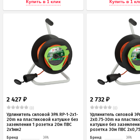
Купить в 1 клик
Купить в 1 кл
2 427
2 732
₽
₽
(0)
(0)
Удлинитель силовой ЭРА RP-1-2x1-
Удлинитель силовой ЭРА
20m на пластиковой катушке без
2x0.75-30m на пластик
заземления 1 розетка 20м ПВС
катушке без заземлени
2х1мм2
розетка 30м ПВС 2х0,7
Бренд
ЭРА
Бренд
ЭРА