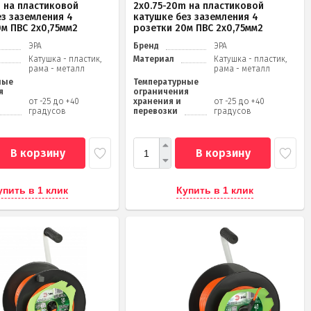
m на пластиковой
2x0.75-20m на пластиковой
ез заземления 4
катушке без заземления 4
0м ПВС 2х0,75мм2
розетки 20м ПВС 2х0,75мм2
ЭРА
Бренд
ЭРА
Катушка - пластик,
Материал
Катушка - пластик,
рама - металл
рама - металл
ные
Температурные
я
ограничения
от -25 до +40
хранения и
от -25 до +40
градусов
перевозки
градусов
В корзину
В корзину
упить в 1 клик
Купить в 1 клик