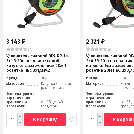
3 143
2 321
₽
₽
(0)
(0)
Удлинитель силовой ЭРА RP-1e-
Удлинитель силовой ЭРА
3x1.5-20m на пластиковой
2x0.75-20m на пластик
катушке c заземлением 20м 1
катушке без заземлени
розетка ПВС 3х1,5мм2
розетка 20м ПВС 2х0,7
Бренд
ЭРА
Бренд
ЭРА
Материал
Катушка - пластик,
Материал
Катушка
рама - металл
рама - 
Температурные
Температурные
ограничения
ограничения
хранения и
от -25 до +40
хранения и
от -25 
перевозки
градусов
перевозки
градус
В корзину
В корзин