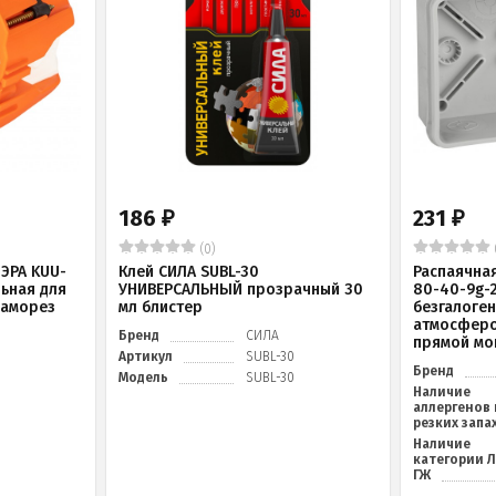
186
231
₽
₽
(0)
ЭРА KUU-
Клей СИЛА SUBL-30
Распаячна
льная для
УНИВЕРСАЛЬНЫЙ прозрачный 30
80-40-9g-
саморез
мл блистер
безгалоге
атмосферо
Бренд
СИЛА
прямой мо
Артикул
SUBL-30
Бренд
Модель
SUBL-30
Наличие
аллергенов 
резких запа
Наличие
категории 
ГЖ