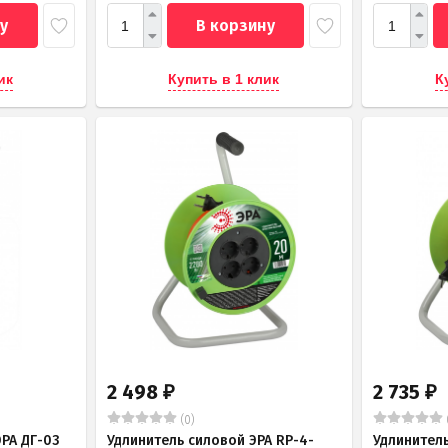
у
В корзину
ик
Купить в 1 клик
К
2 498
2 735
₽
₽
(0)
РА ДГ-03
Удлинитель силовой ЭРА RP-4-
Удлинитель