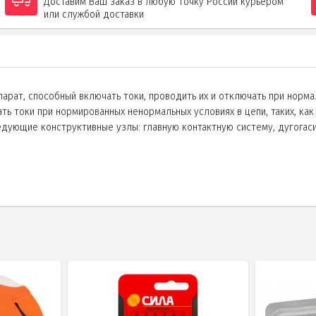
Доставим Ваш заказ в любую точку России курьером
или службой доставки
рат, способный включать токи, проводить их и отключать при нормал
ть токи при нормированных ненормальных условиях в цепи, таких, ка
едующие конструктивные узлы: главную контактную систему, дугогас