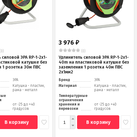
3 976
₽
(0)
(0)
 силовой ЭРА RP-1-2x1-
Удлинитель силовой ЭРА RP-1-2x1-
астиковой катушке без
40m на пластиковой катушке без
 1 розетка 30м ПВС
заземления 1 розетка 40м ПВС
2x1мм2
ЭРА
Бренд
ЭРА
Катушка - пластик,
Материал
Катушка - пластик,
рама - металл
рама - металл
ные
Температурные
я
ограничения
от -25 до +40
хранения и
от -25 до +40
градусов
перевозки
градусов
В корзину
В корзину