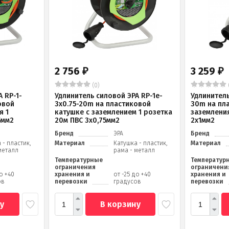
2 756
3 259
₽
₽
(0)
 RP-1-
Удлинитель силовой ЭРА RP-1e-
Удлинитель
овой
3х0.75-20m на пластиковой
30m на пл
я 1
катушке c заземлением 1 розетка
заземления
5мм2
20м ПВС 3х0,75мм2
2x1мм2
Бренд
ЭРА
Бренд
 - пластик,
Материал
Катушка - пластик,
Материал
металл
рама - металл
Температурные
Температур
ограничения
ограничени
до +40
хранения и
от -25 до +40
хранения и
ов
перевозки
градусов
перевозки
у
В корзину