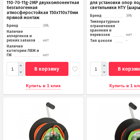
110-70-11g-2MP двухкомпонентная
для установки опор по
безгалогенная
светильники НТУ (шары
атмосферостойкая 150х110х70мм
Бренд
ЭРА
прямой монтаж
Температурные
Бренд
ЭРА
ограничения
хранения и
Наличие
перевозки
нет
аллергенов и
резких запахов
нет
Тип цоколя
-
Наличие
категории ЛВЖ и
ГЖ
нет
В корзину
В корзин
Купить в 1 клик
Купить в 1 кл