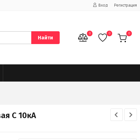
Вход
Регистрация
0
0
0
Найти
ая C 10кА