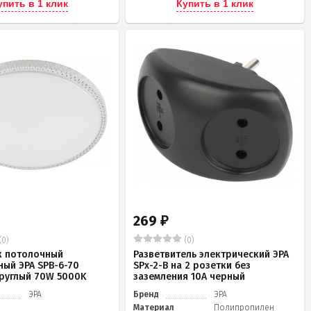
упить в 1 клик
Купить в 1 клик
269
₽
(0)
(0)
к потолочный
Разветвитель электрический ЭРА
ный ЭРА SPB-6-70
SPx-2-B на 2 розетки без
 круглый 70W 5000K
заземления 10А черный
ЭРА
Бренд
ЭРА
Материал
Полипропилен