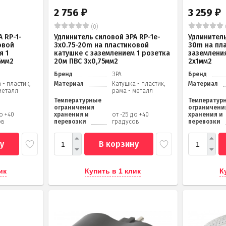
2 756
3 259
₽
₽
(0)
 RP-1-
Удлинитель силовой ЭРА RP-1e-
Удлинитель
овой
3х0.75-20m на пластиковой
30m на пл
я 1
катушке c заземлением 1 розетка
заземления
5мм2
20м ПВС 3х0,75мм2
2x1мм2
Бренд
ЭРА
Бренд
 - пластик,
Материал
Катушка - пластик,
Материал
металл
рама - металл
Температурные
Температур
ограничения
ограничени
до +40
хранения и
от -25 до +40
хранения и
ов
перевозки
градусов
перевозки
у
В корзину
ик
Купить в 1 клик
К