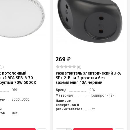
269
₽
(0)
(0)
к потолочный
Разветвитель электрический ЭРА
ный ЭРА SPB-6-70
SPx-2-B на 2 розетки без
 круглый 70W 5000K
заземления 10А черный
ЭРА
Бренд
ЭРА
Материал
Полипропилен
ачи
3000...6000
Наличие
аллергенов и
и
резких запахов
нет
хов
нет