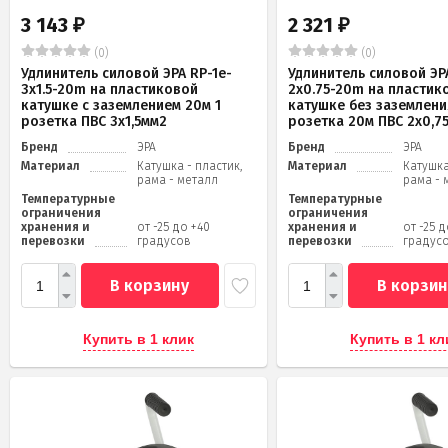
3 143
2 321
₽
₽
(0)
(0)
Удлинитель силовой ЭРА RP-1e-
Удлинитель силовой ЭРА
3x1.5-20m на пластиковой
2x0.75-20m на пластик
катушке c заземлением 20м 1
катушке без заземлени
розетка ПВС 3х1,5мм2
розетка 20м ПВС 2х0,7
Бренд
ЭРА
Бренд
ЭРА
Материал
Катушка - пластик,
Материал
Катушка
рама - металл
рама - 
Температурные
Температурные
ограничения
ограничения
хранения и
от -25 до +40
хранения и
от -25 
перевозки
градусов
перевозки
градус
В корзину
В корзин
Купить в 1 клик
Купить в 1 кл