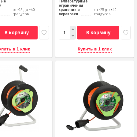
ные
Температурные
я
ограничения
от -25 до +40
хранения и
от -25 до +40
градусов
перевозки
градусов
В корзину
В корзину
упить в 1 клик
Купить в 1 клик