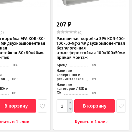
207
₽
(0)
(0)
я коробка ЭРА KOR-80-
Распаячная коробка ЭРА KOR-100-
2MP двухкомпонентная
100-50-9g-2MP двухкомпонентная
нная
безгалогенная
стойкая 80х80х40мм
атмосферостойкая 100х100х50мм
нтаж
прямой монтаж
ЭРА
Бренд
ЭРА
Наличие
и
аллергенов и
хов
нет
резких запахов
нет
Наличие
ЛВЖ и
категории ЛВЖ и
нет
ГЖ
нет
В корзину
В корзину
упить в 1 клик
Купить в 1 клик