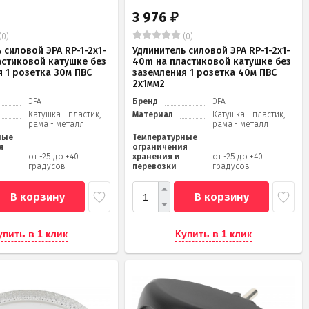
3 976
₽
(0)
(0)
 силовой ЭРА RP-1-2x1-
Удлинитель силовой ЭРА RP-1-2x1-
астиковой катушке без
40m на пластиковой катушке без
 1 розетка 30м ПВС
заземления 1 розетка 40м ПВС
2x1мм2
ЭРА
Бренд
ЭРА
Катушка - пластик,
Материал
Катушка - пластик,
рама - металл
рама - металл
ные
Температурные
я
ограничения
от -25 до +40
хранения и
от -25 до +40
градусов
перевозки
градусов
В корзину
В корзину
упить в 1 клик
Купить в 1 клик