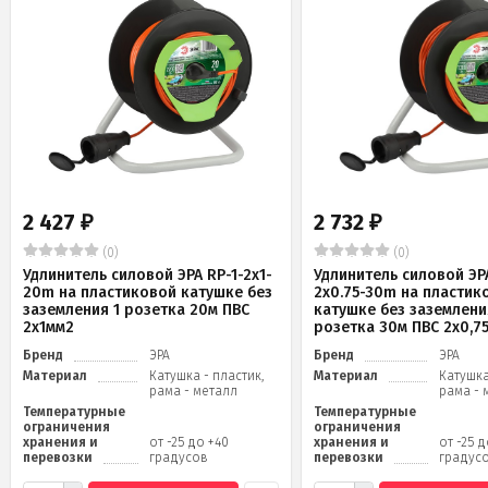
2 427
2 732
₽
₽
(0)
(0)
Удлинитель силовой ЭРА RP-1-2x1-
Удлинитель силовой ЭРА
20m на пластиковой катушке без
2x0.75-30m на пластик
заземления 1 розетка 20м ПВС
катушке без заземлени
2х1мм2
розетка 30м ПВС 2х0,7
Бренд
ЭРА
Бренд
ЭРА
Материал
Катушка - пластик,
Материал
Катушка
рама - металл
рама - 
Температурные
Температурные
ограничения
ограничения
хранения и
от -25 до +40
хранения и
от -25 
перевозки
градусов
перевозки
градус