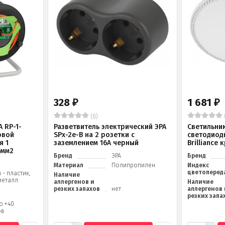
328
1 681
₽
₽
(0)
 RP-1-
Разветвитель электрический ЭРА
Светильни
овой
SPx-2e-B на 2 розетки с
светодиод
я 1
заземлением 16А черный
Brilliance
5мм2
Бренд
ЭРА
Бренд
Материал
Полипропилен
Индекс
цветоперед
 - пластик,
Наличие
металл
аллергенов и
Наличие
резких запахов
нет
аллергенов 
резких запа
до +40
ов