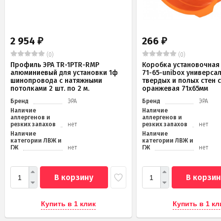
2 954
266
₽
₽
(0)
(0)
Профиль ЭРА TR-1PTR-RMP
Коробка установочная 
алюминиевый для установки 1ф
71-65-unibox универса
шинопровода с натяжными
твердых и полых стен 
потолками 2 шт. по 2 м.
оранжевая 71х65мм
Бренд
ЭРА
Бренд
ЭРА
Наличие
Наличие
аллергенов и
аллергенов и
резких запахов
нет
резких запахов
нет
Наличие
Наличие
категории ЛВЖ и
категории ЛВЖ и
ГЖ
нет
ГЖ
нет
В корзину
В корзин
Купить в 1 клик
Купить в 1 кл