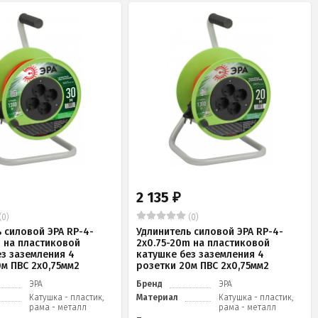
2 135
₽
(0)
(0)
 силовой ЭРА RP-4-
Удлинитель силовой ЭРА RP-4-
m на пластиковой
2x0.75-20m на пластиковой
ез заземления 4
катушке без заземления 4
0м ПВС 2х0,75мм2
розетки 20м ПВС 2х0,75мм2
ЭРА
Бренд
ЭРА
Катушка - пластик,
Материал
Катушка - пластик,
рама - металл
рама - металл