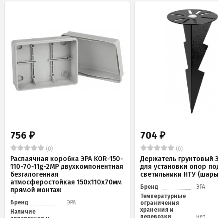
756
704
₽
₽
(0)
(0)
Распаячная коробка ЭРА KOR-150-
Держатель грунтовый Э
110-70-11g-2MP двухкомпонентная
для установки опор по
безгалогенная
светильники НТУ (шары
атмосферостойкая 150х110х70мм
Бренд
ЭРА
прямой монтаж
Температурные
Бренд
ЭРА
ограничения
хранения и
Наличие
перевозки
нет