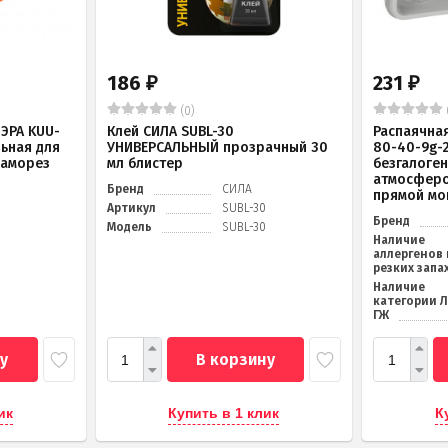
186
231
₽
₽
(0)
ЭРА KUU-
Клей СИЛА SUBL-30
Распаячна
льная для
УНИВЕРСАЛЬНЫЙ прозрачный 30
80-40-9g-
саморез
мл блистер
безгалоге
атмосферо
Бренд
СИЛА
прямой мо
Артикул
SUBL-30
Бренд
Модель
SUBL-30
Наличие
аллергенов 
резких запа
Наличие
категории 
ГЖ
у
В корзину
ик
Купить в 1 клик
К