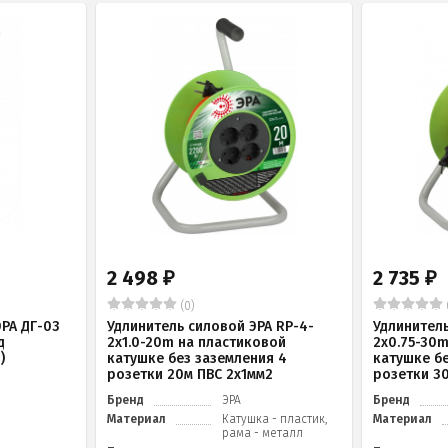
2 498
2 735
₽
₽
(0)
РА ДГ-03
Удлинитель силовой ЭРА RP-4-
Удлинитель
д
2x1.0-20m на пластиковой
2x0.75-30
)
катушке без заземления 4
катушке б
розетки 20м ПВС 2х1мм2
розетки 3
Бренд
ЭРА
Бренд
Материал
Катушка - пластик,
Материал
рама - металл