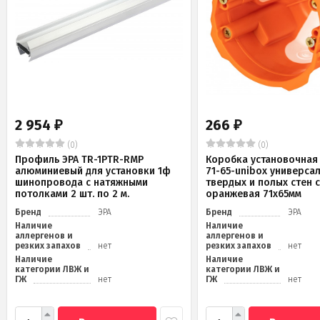
2 954
266
₽
₽
(0)
(0)
Профиль ЭРА TR-1PTR-RMP
Коробка установочная 
алюминиевый для установки 1ф
71-65-unibox универса
шинопровода с натяжными
твердых и полых стен 
потолками 2 шт. по 2 м.
оранжевая 71х65мм
Бренд
ЭРА
Бренд
ЭРА
Наличие
Наличие
аллергенов и
аллергенов и
резких запахов
нет
резких запахов
нет
Наличие
Наличие
категории ЛВЖ и
категории ЛВЖ и
ГЖ
нет
ГЖ
нет