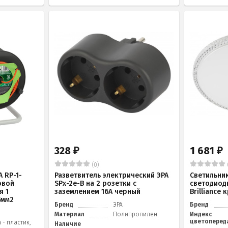
328
1 681
₽
₽
(0)
 RP-1-
Разветвитель электрический ЭРА
Светильни
овой
SPx-2e-B на 2 розетки с
светодиод
я 1
заземлением 16А черный
Brilliance
5мм2
Бренд
ЭРА
Бренд
Материал
Полипропилен
Индекс
цветоперед
 - пластик,
Наличие