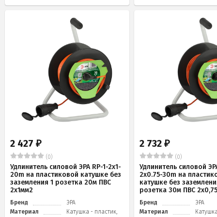
2 427
2 732
₽
₽
(0)
(0)
Удлинитель силовой ЭРА RP-1-2x1-
Удлинитель силовой ЭРА
20m на пластиковой катушке без
2x0.75-30m на пластик
заземления 1 розетка 20м ПВС
катушке без заземлени
2х1мм2
розетка 30м ПВС 2х0,7
Бренд
ЭРА
Бренд
ЭРА
Материал
Катушка - пластик,
Материал
Катушка