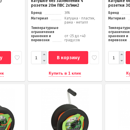
)
катушке без заземления 4
катушке б
розетки 20м ПВС 2х1мм2
розетки 3
Бренд
ЭРА
Бренд
Материал
Катушка - пластик,
Материал
рама - металл
Температурные
Температур
ограничения
ограничени
хранения и
от -25 до +40
хранения и
перевозки
градусов
перевозки
у
В корзину
ик
Купить в 1 клик
К