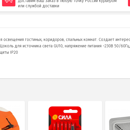
Доставим Ваш заказ в любую точку России курьером
или службой доставки
я освещения гостиных, коридоров, спальных комнат. Создает интере
коль для источника света GU10, напряжение питания ~230В 50/60Гц, 
щиты IP20