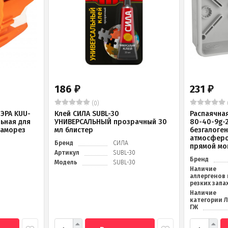
186
231
₽
₽
(0)
ЭРА KUU-
Клей СИЛА SUBL-30
Распаячна
льная для
УНИВЕРСАЛЬНЫЙ прозрачный 30
80-40-9g-
саморез
мл блистер
безгалоге
атмосферо
Бренд
СИЛА
прямой мо
Артикул
SUBL-30
Бренд
Модель
SUBL-30
Наличие
аллергенов 
резких запа
Наличие
категории 
ГЖ