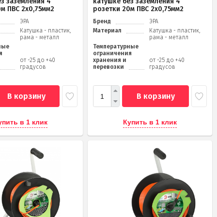
ез заземления 4
катушке без заземления 4
0м ПВС 2х0,75мм2
розетки 20м ПВС 2х0,75мм2
ЭРА
Бренд
ЭРА
Катушка - пластик,
Материал
Катушка - пластик,
рама - металл
рама - металл
ные
Температурные
я
ограничения
от -25 до +40
хранения и
от -25 до +40
градусов
перевозки
градусов
В корзину
В корзину
упить в 1 клик
Купить в 1 клик