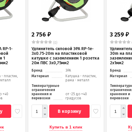
2 756
3 259
₽
₽
(0)
 RP-1-
Удлинитель силовой ЭРА RP-1e-
Удлинитель
овой
3х0.75-20m на пластиковой
30m на пл
я 1
катушке c заземлением 1 розетка
заземления
5мм2
20м ПВС 3х0,75мм2
2x1мм2
Бренд
ЭРА
Бренд
 - пластик,
Материал
Катушка - пластик,
Материал
металл
рама - металл
Температурные
Температур
ограничения
ограничени
до +40
хранения и
от -25 до +40
хранения и
ов
перевозки
градусов
перевозки
у
В корзину
ик
Купить в 1 клик
К