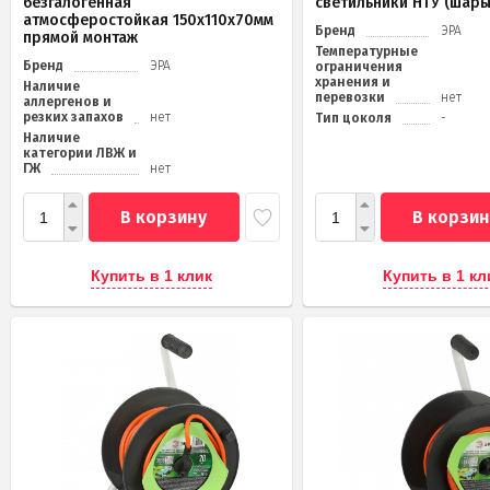
безгалогенная
светильники НТУ (шары
атмосферостойкая 150х110х70мм
Бренд
ЭРА
прямой монтаж
Температурные
Бренд
ЭРА
ограничения
хранения и
Наличие
перевозки
нет
аллергенов и
резких запахов
нет
Тип цоколя
-
Наличие
категории ЛВЖ и
ГЖ
нет
В корзину
В корзин
Купить в 1 клик
Купить в 1 кл