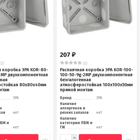
207
₽
(0)
(0)
я коробка ЭРА KOR-80-
Распаячная коробка ЭРА KOR-100-
2MP двухкомпонентная
100-50-9g-2MP двухкомпонентная
нная
безгалогенная
стойкая 80х80х40мм
атмосферостойкая 100х100х50мм
нтаж
прямой монтаж
ЭРА
Бренд
ЭРА
Наличие
и
аллергенов и
хов
нет
резких запахов
нет
Наличие
ЛВЖ и
категории ЛВЖ и
нет
ГЖ
нет