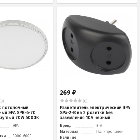
269
₽
(0)
(0)
к потолочный
Разветвитель электрический ЭРА
ный ЭРА SPB-6-70
SPx-2-B на 2 розетки без
 круглый 70W 5000K
заземления 10А черный
ЭРА
Бренд
ЭРА
Материал
Полипропилен
ачи
3000...6000
Наличие