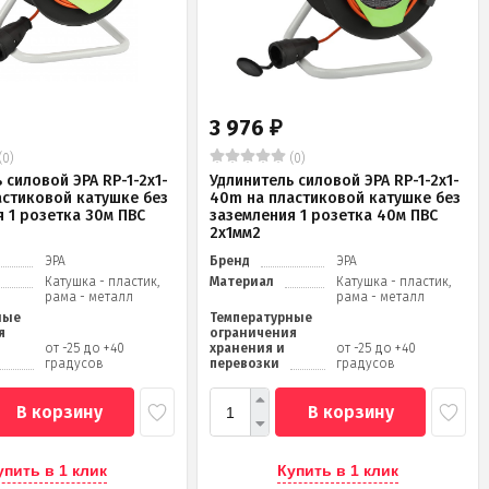
3 976
₽
(0)
(0)
 силовой ЭРА RP-1-2x1-
Удлинитель силовой ЭРА RP-1-2x1-
астиковой катушке без
40m на пластиковой катушке без
 1 розетка 30м ПВС
заземления 1 розетка 40м ПВС
2x1мм2
ЭРА
Бренд
ЭРА
Катушка - пластик,
Материал
Катушка - пластик,
рама - металл
рама - металл
ные
Температурные
я
ограничения
от -25 до +40
хранения и
от -25 до +40
градусов
перевозки
градусов
В корзину
В корзину
упить в 1 клик
Купить в 1 клик