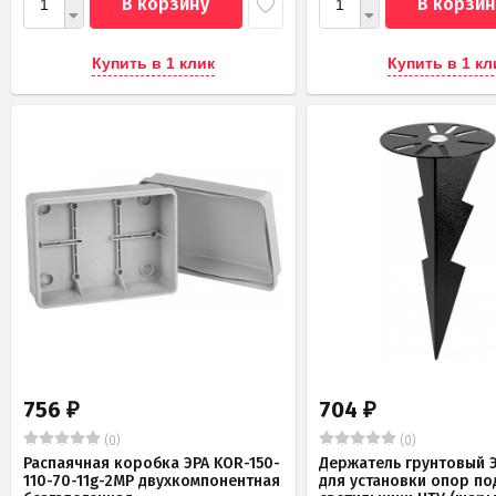
В корзину
В корзин
Купить в 1 клик
Купить в 1 кл
756
704
₽
₽
(0)
(0)
Распаячная коробка ЭРА KOR-150-
Держатель грунтовый Э
110-70-11g-2MP двухкомпонентная
для установки опор по