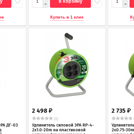
у
В корзину
ик
Купить в 1 клик
К
2 498
2 735
₽
₽
(0)
РА ДГ-03
Удлинитель силовой ЭРА RP-4-
Удлинитель
д
2x1.0-20m на пластиковой
2x0.75-30