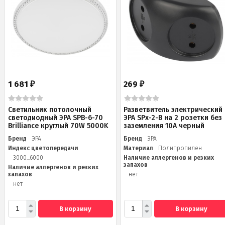
1 681
269
₽
₽
Светильник потолочный
Разветвитель электрический
светодиодный ЭРА SPB-6-70
ЭРА SPx-2-B на 2 розетки без
Brilliance круглый 70W 5000K
заземления 10А черный
Бренд
ЭРА
Бренд
ЭРА
Индекс цветопередачи
Материал
Полипропилен
3000...6000
Наличие аллергенов и резких
запахов
Наличие аллергенов и резких
запахов
нет
нет
В корзину
В корзину