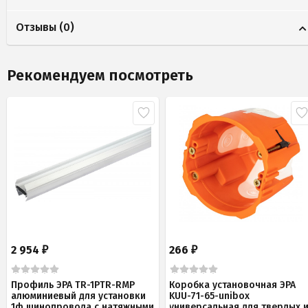
Отзывы (
0
)
Рекомендуем посмотреть
2 954
266
₽
₽
Профиль ЭРА TR-1PTR-RMP
Коробка установочная ЭРА
алюминиевый для установки
KUU-71-65-unibox
1ф шинопровода с натяжными
универсальная для твердых 