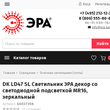
Вход
Регистрац
+7 (495) 212-12-
8 (800) 555-80-
Пн—Пт 9:00—18:
info@era-lux
Найти
Каталог товаров
Главная
Освещение
Точечные светильники (споты)
DK LD47 SL Светильник ЭРА декор cо
светодиодной подсветкой MR16,
зеркальный
Артикул:
Б0037358
(0 отзывов)