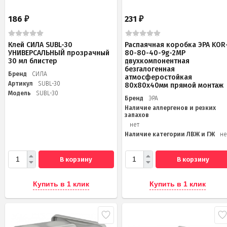
186
231
₽
₽
Клей СИЛА SUBL-30
Распаячная коробка ЭРА KOR
УНИВЕРСАЛЬНЫЙ прозрачный
80-80-40-9g-2MP
30 мл блистер
двухкомпонентная
безгалогенная
Бренд
СИЛА
атмосферостойкая
Артикул
SUBL-30
80х80х40мм прямой монтаж
Модель
SUBL-30
Бренд
ЭРА
Наличие аллергенов и резких
запахов
нет
Наличие категории ЛВЖ и ГЖ
не
В корзину
В корзину
Купить в 1 клик
Купить в 1 клик