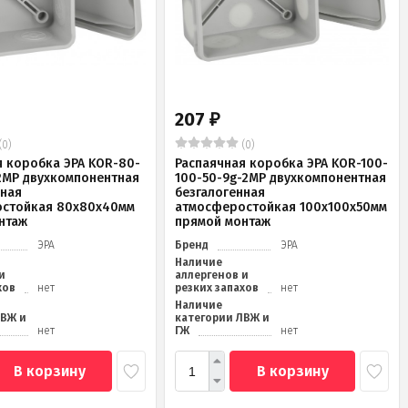
207
₽
(0)
(0)
я коробка ЭРА KOR-80-
Распаячная коробка ЭРА KOR-100-
2MP двухкомпонентная
100-50-9g-2MP двухкомпонентная
нная
безгалогенная
стойкая 80х80х40мм
атмосферостойкая 100х100х50мм
нтаж
прямой монтаж
ЭРА
Бренд
ЭРА
Наличие
и
аллергенов и
хов
нет
резких запахов
нет
Наличие
ЛВЖ и
категории ЛВЖ и
нет
ГЖ
нет
В корзину
В корзину