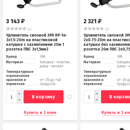
3 143
2 321
₽
₽
(0)
(0)
Удлинитель силовой ЭРА RP-1e-
Удлинитель силовой ЭРА
3x1.5-20m на пластиковой
2x0.75-20m на пластик
катушке c заземлением 20м 1
катушке без заземлени
розетка ПВС 3х1,5мм2
розетка 20м ПВС 2х0,7
Бренд
ЭРА
Бренд
ЭРА
Материал
Катушка - пластик,
Материал
Катушка
рама - металл
рама - 
Температурные
Температурные
ограничения
ограничения
хранения и
от -25 до +40
хранения и
от -25 
перевозки
градусов
перевозки
градус
В корзину
В корзин
Купить в 1 клик
Купить в 1 кл