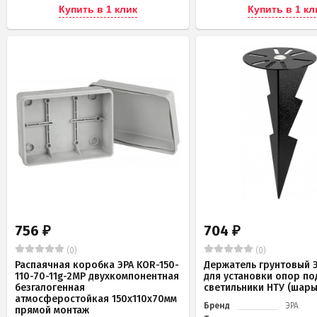
Купить в 1 клик
Купить в 1 кл
756
704
₽
₽
(0)
(0)
Распаячная коробка ЭРА KOR-150-
Держатель грунтовый Э
110-70-11g-2MP двухкомпонентная
для установки опор по
безгалогенная
светильники НТУ (шары
атмосферостойкая 150х110х70мм
Бренд
ЭРА
прямой монтаж