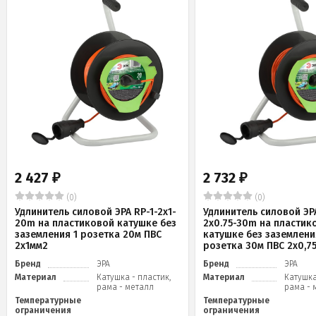
2 427
2 732
₽
₽
(0)
(0)
Удлинитель силовой ЭРА RP-1-2x1-
Удлинитель силовой ЭРА
20m на пластиковой катушке без
2x0.75-30m на пластик
заземления 1 розетка 20м ПВС
катушке без заземлени
2х1мм2
розетка 30м ПВС 2х0,7
Бренд
ЭРА
Бренд
ЭРА
Материал
Катушка - пластик,
Материал
Катушка
рама - металл
рама - 
Температурные
Температурные
ограничения
ограничения