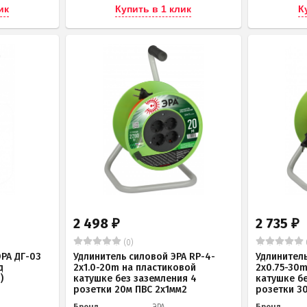
ик
Купить в 1 клик
К
2 498
2 735
₽
₽
(0)
РА ДГ-03
Удлинитель силовой ЭРА RP-4-
Удлинитель
д
2x1.0-20m на пластиковой
2x0.75-30
)
катушке без заземления 4
катушке б
розетки 20м ПВС 2х1мм2
розетки 3