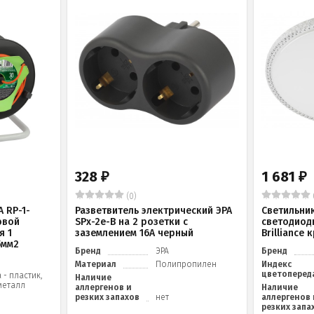
328
1 681
₽
₽
(0)
 RP-1-
Разветвитель электрический ЭРА
Светильни
овой
SPx-2e-B на 2 розетки с
светодиод
я 1
заземлением 16А черный
Brilliance
5мм2
Бренд
ЭРА
Бренд
Материал
Полипропилен
Индекс
цветоперед
 - пластик,
Наличие
металл
аллергенов и
Наличие
резких запахов
нет
аллергенов 
резких запа