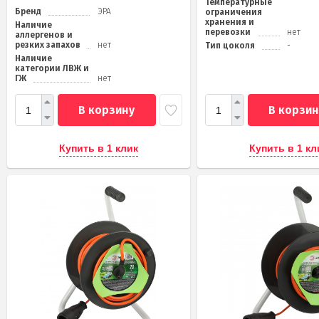
Температурные
Бренд
ЭРА
ограничения
хранения и
Наличие
перевозки
нет
аллергенов и
резких запахов
нет
Тип цоколя
-
Наличие
категории ЛВЖ и
ГЖ
нет
В корзину
В корзин
Купить в 1 клик
Купить в 1 кл