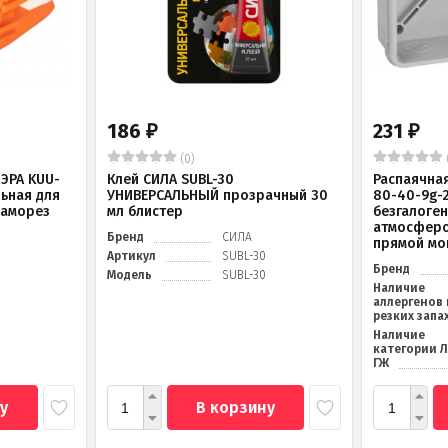
186
231
₽
₽
(0)
ЭРА KUU-
Клей СИЛА SUBL-30
Распаячна
льная для
УНИВЕРСАЛЬНЫЙ прозрачный 30
80-40-9g-
саморез
мл блистер
безгалоге
атмосферо
Бренд
СИЛА
прямой мо
Артикул
SUBL-30
Бренд
Модель
SUBL-30
Наличие
аллергенов 
резких запа
Наличие
категории 
ГЖ
у
В корзину