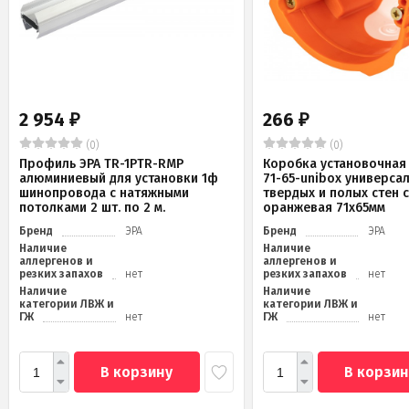
2 954
266
₽
₽
(0)
(0)
Профиль ЭРА TR-1PTR-RMP
Коробка установочная 
алюминиевый для установки 1ф
71-65-unibox универса
шинопровода с натяжными
твердых и полых стен 
потолками 2 шт. по 2 м.
оранжевая 71х65мм
Бренд
ЭРА
Бренд
ЭРА
Наличие
Наличие
аллергенов и
аллергенов и
резких запахов
нет
резких запахов
нет
Наличие
Наличие
категории ЛВЖ и
категории ЛВЖ и
ГЖ
нет
ГЖ
нет
В корзину
В корзин