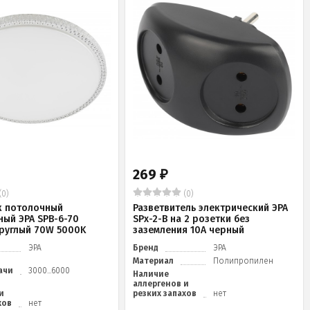
269
₽
(0)
(0)
к потолочный
Разветвитель электрический ЭРА
ный ЭРА SPB-6-70
SPx-2-B на 2 розетки без
 круглый 70W 5000K
заземления 10А черный
ЭРА
Бренд
ЭРА
Материал
Полипропилен
ачи
3000...6000
Наличие
аллергенов и
и
резких запахов
нет
хов
нет