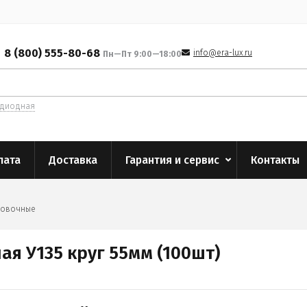
8 (800) 555-80-68
info@era-lux.ru
Пн—Пт 9:00—18:00
одиодная
лата
Доставка
Гарантия и сервис
Контакты
ровочные
я У135 круг 55мм (100шт)