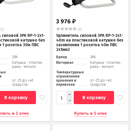
3 976
₽
(0)
(0)
 силовой ЭРА RP-1-2x1-
Удлинитель силовой ЭРА RP-1-2x1-
астиковой катушке без
40m на пластиковой катушке без
 1 розетка 30м ПВС
заземления 1 розетка 40м ПВС
2x1мм2
ЭРА
Бренд
ЭРА
Катушка - пластик,
Материал
Катушка - пластик,
рама - металл
рама - металл
ные
Температурные
я
ограничения
от -25 до +40
хранения и
от -25 до +40
градусов
перевозки
градусов
В корзину
В корзину
упить в 1 клик
Купить в 1 клик