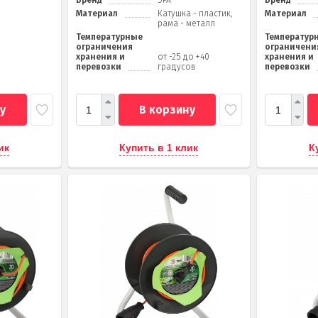
Бренд
ЭРА
Бренд
Материал
Катушка - пластик,
Материал
рама - металл
Температурные
Температур
ограничения
ограничени
хранения и
от -25 до +40
хранения и
перевозки
градусов
перевозки
у
В корзину
ик
Купить в 1 клик
К