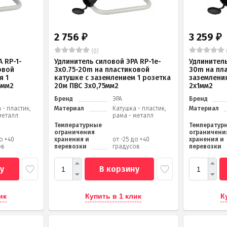
2 756
3 259
₽
₽
(0)
 RP-1-
Удлинитель силовой ЭРА RP-1e-
Удлинитель
овой
3х0.75-20m на пластиковой
30m на пл
я 1
катушке c заземлением 1 розетка
заземления
5мм2
20м ПВС 3х0,75мм2
2x1мм2
Бренд
ЭРА
Бренд
 - пластик,
Материал
Катушка - пластик,
Материал
металл
рама - металл
Температурные
Температур
ограничения
ограничени
до +40
хранения и
от -25 до +40
хранения и
ов
перевозки
градусов
перевозки
у
В корзину
ик
Купить в 1 клик
К