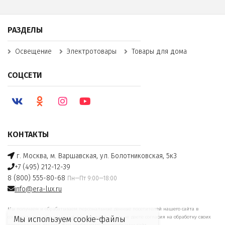
РАЗДЕЛЫ
Освещение
Электротовары
Товары для дома
СОЦСЕТИ
КОНТАКТЫ
г. Москва, м. Варшавская, ул. Болотниковская, 5к3
+7 (495) 212-12-39
8 (800) 555-80-68
Пн—Пт 9:00—18:00
info@era-lux.ru
Мы получаем и обрабатываем персональные данные посетителей нашего сайта в
соответствии с
официальной политикой
. Если вы не даете согласия на обработку своих
Мы используем cookie-файлы
персональных данных, Вам необходимо покинуть наш сайт.