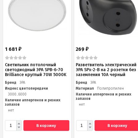
1 681
269
₽
₽
Светильник потолочный
Разветвитель электрический
светодиодный ЭРА SPB-6-70
ЭРА SPx-2-B на 2 розетки без
Brilliance круглый 70W 5000K
заземления 10А черный
Бренд
ЭРА
Бренд
ЭРА
Индекс цветопередачи
Материал
Полипропилен
3000...6000
Наличие аллергенов и резких
запахов
Наличие аллергенов и резких
запахов
нет
нет
В корзину
В корзину