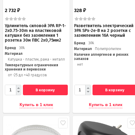
2 732
328
₽
₽
Удлинитель силовой ЭРА RP-1-
Разветвитель электрический
2x0.75-30m на пластиковой
ЭРА SPx-2e-B на 2 розетки с
катушке без заземления 1
заземлением 16А черный
розетка 30м ПВС 2х0,75мм2
Бренд
ЭРА
Бренд
ЭРА
Материал
Полипропилен
Материал
Наличие аллергенов и резких
запахов
Катушка - пластик, рама - металл
нет
Температурные ограничения
хранения и перевозки
от -25 до +40 градусов
В корзину
В корзину
Купить в 1 клик
Купить в 1 клик