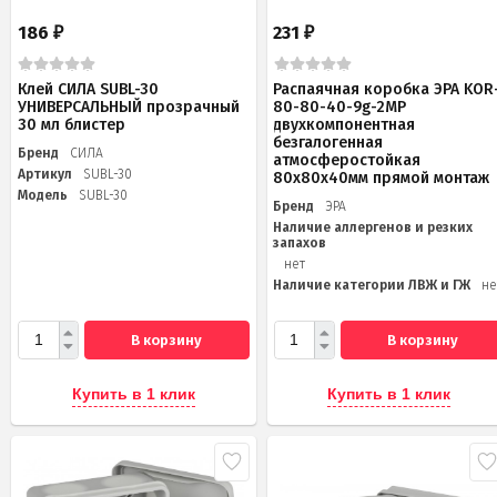
186
231
₽
₽
Клей СИЛА SUBL-30
Распаячная коробка ЭРА KOR
УНИВЕРСАЛЬНЫЙ прозрачный
80-80-40-9g-2MP
30 мл блистер
двухкомпонентная
безгалогенная
Бренд
СИЛА
атмосферостойкая
Артикул
SUBL-30
80х80х40мм прямой монтаж
Модель
SUBL-30
Бренд
ЭРА
Наличие аллергенов и резких
запахов
нет
Наличие категории ЛВЖ и ГЖ
не
В корзину
В корзину
Купить в 1 клик
Купить в 1 клик