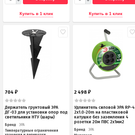
Купить в 1 клик
Купить в 1 клик
704
2 498
₽
₽
Держатель грунтовый ЭРА
Удлинитель силовой ЭРА RP-4
ДГ-03 для установки опор под
2x1.0-20m на пластиковой
светильники НТУ (шары)
катушке без заземления 4
розетки 20м ПВС 2х1мм2
Бренд
ЭРА
Бренд
ЭРА
Температурные ограничения
хранения и перевозки