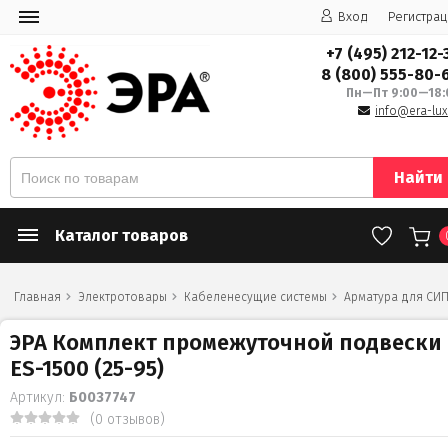
Вход
Регистрац
+7 (495) 212-12-
8 (800) 555-80-
Пн—Пт 9:00—18:
info@era-lux
Найти
Каталог товаров
Главная
Электротовары
Кабеленесущие системы
Арматура для СИ
ЭРА Комплект промежуточной подвески
ES-1500 (25-95)
Артикул:
Б0037747
(0 отзывов)