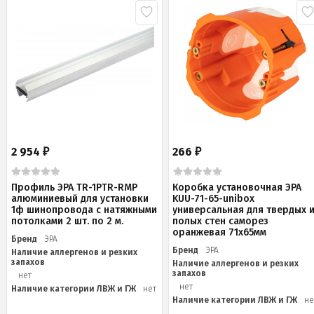
2 954
266
₽
₽
Профиль ЭРА TR-1PTR-RMP
Коробка установочная ЭРА
алюминиевый для установки
KUU-71-65-unibox
1ф шинопровода с натяжными
универсальная для твердых 
потолками 2 шт. по 2 м.
полых стен саморез
оранжевая 71х65мм
Бренд
ЭРА
Бренд
ЭРА
Наличие аллергенов и резких
запахов
Наличие аллергенов и резких
запахов
нет
нет
Наличие категории ЛВЖ и ГЖ
нет
Наличие категории ЛВЖ и ГЖ
не