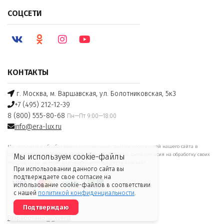
СОЦСЕТИ
КОНТАКТЫ
г. Москва, м. Варшавская, ул. Болотниковская, 5к3
+7 (495) 212-12-39
8 (800) 555-80-68
Пн—Пт 9:00—18:00
info@era-lux.ru
Мы получаем и обрабатываем персональные данные посетителей нашего сайта в
соответствии с
официальной политикой
. Если вы не даете согласия на обработку своих
Мы используем cookie-файлы
персональных данных, Вам необходимо покинуть наш сайт.
При использовании данного сайта вы
подтверждаете свое согласие на
использование cookie-файлов в соответствии
с нашей
политикой конфиденциальности
.
Подтверждаю
Разработано