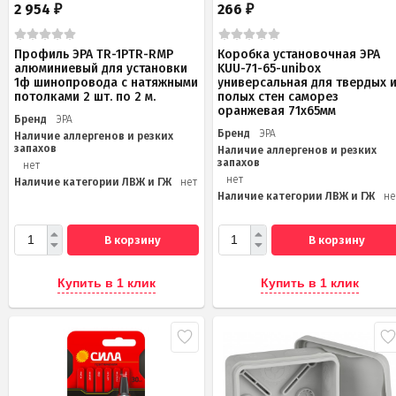
2 954
266
₽
₽
Профиль ЭРА TR-1PTR-RMP
Коробка установочная ЭРА
алюминиевый для установки
KUU-71-65-unibox
1ф шинопровода с натяжными
универсальная для твердых 
потолками 2 шт. по 2 м.
полых стен саморез
оранжевая 71х65мм
Бренд
ЭРА
Бренд
ЭРА
Наличие аллергенов и резких
запахов
Наличие аллергенов и резких
запахов
нет
нет
Наличие категории ЛВЖ и ГЖ
нет
Наличие категории ЛВЖ и ГЖ
не
В корзину
В корзину
Купить в 1 клик
Купить в 1 клик