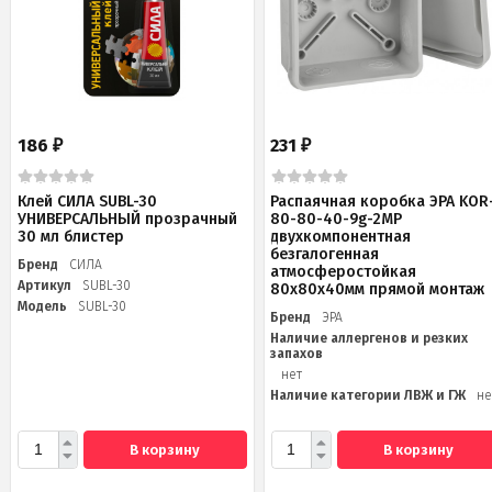
186
231
₽
₽
Клей СИЛА SUBL-30
Распаячная коробка ЭРА KOR
УНИВЕРСАЛЬНЫЙ прозрачный
80-80-40-9g-2MP
30 мл блистер
двухкомпонентная
безгалогенная
Бренд
СИЛА
атмосферостойкая
Артикул
SUBL-30
80х80х40мм прямой монтаж
Модель
SUBL-30
Бренд
ЭРА
Наличие аллергенов и резких
запахов
нет
Наличие категории ЛВЖ и ГЖ
не
В корзину
В корзину