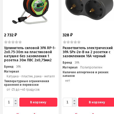
2 732
328
₽
₽
Удлинитель силовой ЭРА RP-1-
Разветвитель электрический
2x0.75-30m на пластиковой
ЭРА SPx-2e-B на 2 розетки с
катушке без заземления 1
заземлением 16А черный
розетка 30м ПВС 2х0,75мм2
Бренд
ЭРА
Бренд
ЭРА
Материал
Полипропилен
Материал
Наличие аллергенов и резких
запахов
Катушка - пластик, рама - металл
нет
Температурные ограничения
хранения и перевозки
от -25 до +40 градусов
В корзину
В корзину