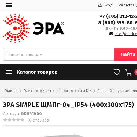
Вход
Регистрац
+7 (495) 212-12-
8 (800) 555-80-
Пн—Пт 9:00—18:
info@era-lux
Найти
Каталог товаров
Главная
Электротовары
Шкафы, боксы и DIN-рейки
Корпуса метал
ЭРА SIMPLE ЩМПг-04_IP54 (400х300х175)
Артикул:
Б0041666
(0 отзывов)