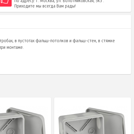
По адресу: г. Москва, ул. Болотниковская, 5к3 .
Приходите мы всегда Вам рады!
робах, в пустотах фальш-потолков и фальш-стен, в стяжке
при монтаже.