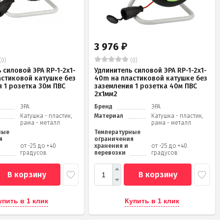
3 976
₽
(0)
(0)
 силовой ЭРА RP-1-2x1-
Удлинитель силовой ЭРА RP-1-2x1-
астиковой катушке без
40m на пластиковой катушке без
 1 розетка 30м ПВС
заземления 1 розетка 40м ПВС
2x1мм2
ЭРА
Бренд
ЭРА
Катушка - пластик,
Материал
Катушка - пластик,
рама - металл
рама - металл
ные
Температурные
я
ограничения
от -25 до +40
хранения и
от -25 до +40
градусов
перевозки
градусов
В корзину
В корзину
упить в 1 клик
Купить в 1 клик