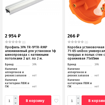
2 954
266
₽
₽
(0)
(0)
Профиль ЭРА TR-1PTR-RMP
Коробка установочная 
алюминиевый для установки 1ф
71-65-unibox универса
шинопровода с натяжными
твердых и полых стен 
потолками 2 шт. по 2 м.
оранжевая 71х65мм
Бренд
ЭРА
Бренд
ЭРА
Наличие
Наличие
аллергенов и
аллергенов и
резких запахов
нет
резких запахов
нет
Наличие
Наличие
категории ЛВЖ и
категории ЛВЖ и
ГЖ
нет
ГЖ
нет
В корзину
В корзин