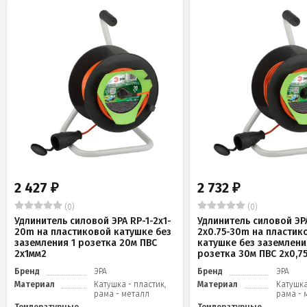
2 427
2 732
₽
₽
(0)
(0)
Удлинитель силовой ЭРА RP-1-2x1-
Удлинитель силовой ЭРА
20m на пластиковой катушке без
2x0.75-30m на пластик
заземления 1 розетка 20м ПВС
катушке без заземлени
2х1мм2
розетка 30м ПВС 2х0,7
Бренд
ЭРА
Бренд
ЭРА
Материал
Катушка - пластик,
Материал
Катушка
рама - металл
рама - 