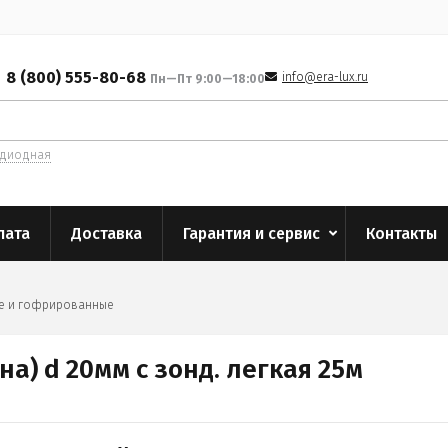
8 (800) 555-80-68
info@era-lux.ru
Пн—Пт 9:00—18:00
одиодная
лата
Доставка
Гарантия и сервис
Контакты
ие и гофрированные
а) d 20мм с зонд. легкая 25м