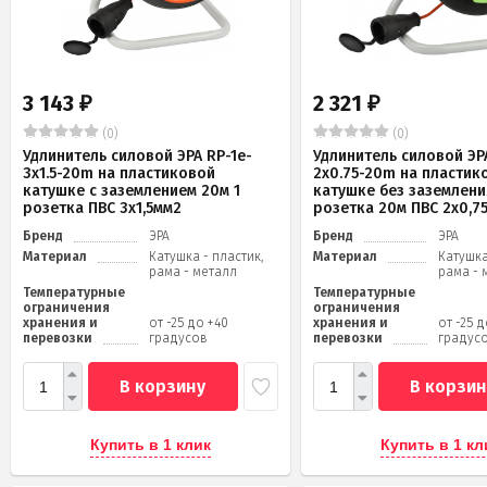
3 143
2 321
₽
₽
(0)
(0)
Удлинитель силовой ЭРА RP-1e-
Удлинитель силовой ЭРА
3x1.5-20m на пластиковой
2x0.75-20m на пластик
катушке c заземлением 20м 1
катушке без заземлени
розетка ПВС 3х1,5мм2
розетка 20м ПВС 2х0,7
Бренд
ЭРА
Бренд
ЭРА
Материал
Катушка - пластик,
Материал
Катушка
рама - металл
рама - 
Температурные
Температурные
ограничения
ограничения
хранения и
от -25 до +40
хранения и
от -25 
перевозки
градусов
перевозки
градус
В корзину
В корзин
Купить в 1 клик
Купить в 1 кл