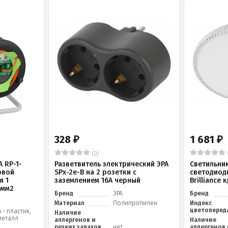
328
1 681
₽
₽
(0)
 RP-1-
Разветвитель электрический ЭРА
Светильни
овой
SPx-2e-B на 2 розетки с
светодиод
я 1
заземлением 16А черный
Brilliance
5мм2
Бренд
ЭРА
Бренд
Материал
Полипропилен
Индекс
цветоперед
 - пластик,
Наличие
металл
аллергенов и
Наличие
резких запахов
нет
аллергенов 