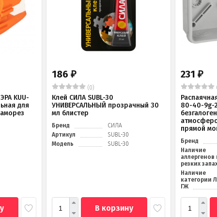
186
231
₽
₽
(0)
ЭРА KUU-
Клей СИЛА SUBL-30
Распаячна
льная для
УНИВЕРСАЛЬНЫЙ прозрачный 30
80-40-9g-
саморез
мл блистер
безгалоге
атмосферо
Бренд
СИЛА
прямой мо
Артикул
SUBL-30
Бренд
Модель
SUBL-30
Наличие
аллергенов 
резких запа
Наличие
категории 
ГЖ
у
В корзину