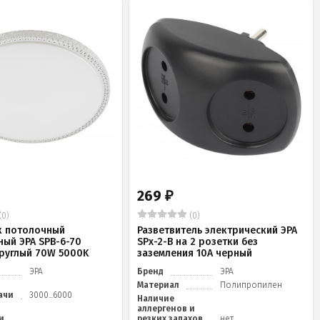
269
₽
(0)
(0)
к потолочный
Разветвитель электрический ЭРА
ный ЭРА SPB-6-70
SPx-2-B на 2 розетки без
 круглый 70W 5000K
заземления 10А черный
ЭРА
Бренд
ЭРА
Материал
Полипропилен
ачи
3000...6000
Наличие
аллергенов и
и
резких запахов
нет