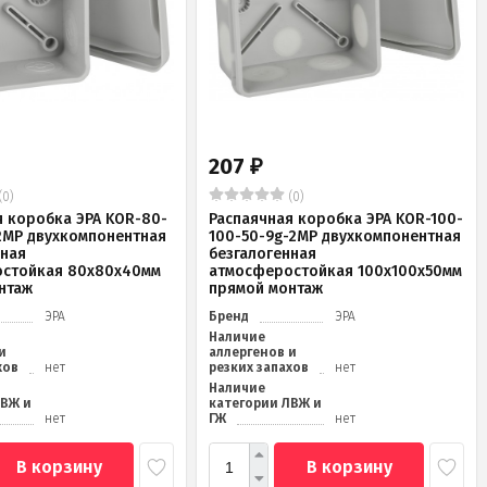
207
₽
(0)
(0)
я коробка ЭРА KOR-80-
Распаячная коробка ЭРА KOR-100-
2MP двухкомпонентная
100-50-9g-2MP двухкомпонентная
нная
безгалогенная
стойкая 80х80х40мм
атмосферостойкая 100х100х50мм
нтаж
прямой монтаж
ЭРА
Бренд
ЭРА
Наличие
и
аллергенов и
хов
нет
резких запахов
нет
Наличие
ЛВЖ и
категории ЛВЖ и
нет
ГЖ
нет
В корзину
В корзину