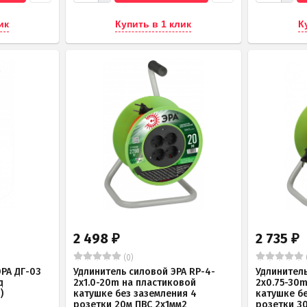
ик
Купить в 1 клик
К
2 498
2 735
₽
₽
(0)
РА ДГ-03
Удлинитель силовой ЭРА RP-4-
Удлинитель
д
2x1.0-20m на пластиковой
2x0.75-30
)
катушке без заземления 4
катушке б
розетки 20м ПВС 2х1мм2
розетки 3