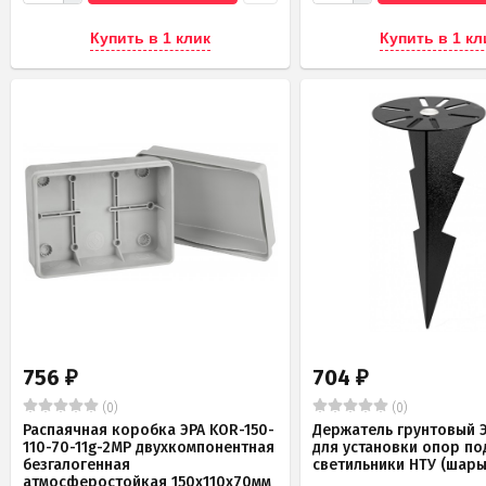
Купить в 1 клик
Купить в 1 кл
756
704
₽
₽
(0)
(0)
Распаячная коробка ЭРА KOR-150-
Держатель грунтовый Э
110-70-11g-2MP двухкомпонентная
для установки опор по
безгалогенная
светильники НТУ (шары
атмосферостойкая 150х110х70мм