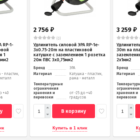
2 756
3 259
₽
₽
(0)
 RP-1-
Удлинитель силовой ЭРА RP-1e-
Удлинитель
овой
3х0.75-20m на пластиковой
30m на пл
я 1
катушке c заземлением 1 розетка
заземления
5мм2
20м ПВС 3х0,75мм2
2x1мм2
Бренд
ЭРА
Бренд
 - пластик,
Материал
Катушка - пластик,
Материал
металл
рама - металл
Температурные
Температур
ограничения
ограничени
до +40
хранения и
от -25 до +40
хранения и
ов
перевозки
градусов
перевозки
у
В корзину
ик
Купить в 1 клик
К