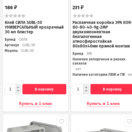
186
231
₽
₽
Клей СИЛА SUBL-30
Распаячная коробка ЭРА KOR
УНИВЕРСАЛЬНЫЙ прозрачный
80-80-40-9g-2MP
30 мл блистер
двухкомпонентная
безгалогенная
Бренд
СИЛА
атмосферостойкая
Артикул
SUBL-30
80х80х40мм прямой монтаж
Модель
SUBL-30
Бренд
ЭРА
Наличие аллергенов и резких
запахов
нет
Наличие категории ЛВЖ и ГЖ
не
В корзину
В корзину
Купить в 1 клик
Купить в 1 клик