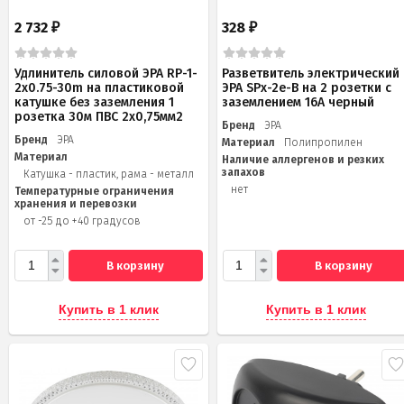
2 732
328
₽
₽
Удлинитель силовой ЭРА RP-1-
Разветвитель электрический
2x0.75-30m на пластиковой
ЭРА SPx-2e-B на 2 розетки с
катушке без заземления 1
заземлением 16А черный
розетка 30м ПВС 2х0,75мм2
Бренд
ЭРА
Бренд
ЭРА
Материал
Полипропилен
Материал
Наличие аллергенов и резких
запахов
Катушка - пластик, рама - металл
нет
Температурные ограничения
хранения и перевозки
от -25 до +40 градусов
В корзину
В корзину
Купить в 1 клик
Купить в 1 клик