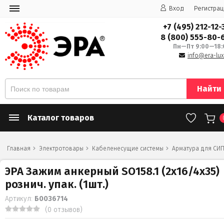
Вход
Регистрац
+7 (495) 212-12-
8 (800) 555-80-
Пн—Пт 9:00—18:
info@era-lux
Найти
Каталог товаров
Главная
Электротовары
Кабеленесущие системы
Арматура для СИ
ЭРА Зажим анкерный SO158.1 (2x16/4x35)
рознич. упак. (1шт.)
Артикул:
Б0036714
(0 отзывов)