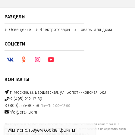
РАЗДЕЛЫ
Освещение
Электротовары
Товары для дома
СОЦСЕТИ
КОНТАКТЫ
г. Москва, м. Варшавская, ул. Болотниковская, 5к3
+7 (495) 212-12-39
8 (800) 555-80-68
Пн—Пт 9:00—18:00
info@era-lux.ru
Мы получаем и обрабатываем персональные данные посетителей нашего сайта в
соответствии с
официальной политикой
. Если вы не даете согласия на обработку своих
Мы используем cookie-файлы
персональных данных, Вам необходимо покинуть наш сайт.