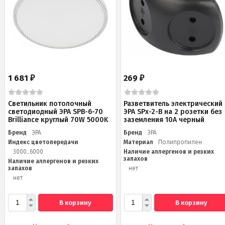
1 681
269
₽
₽
Светильник потолочный
Разветвитель электрический
светодиодный ЭРА SPB-6-70
ЭРА SPx-2-B на 2 розетки без
Brilliance круглый 70W 5000K
заземления 10А черный
Бренд
ЭРА
Бренд
ЭРА
Индекс цветопередачи
Материал
Полипропилен
3000...6000
Наличие аллергенов и резких
запахов
Наличие аллергенов и резких
запахов
нет
нет
В корзину
В корзину