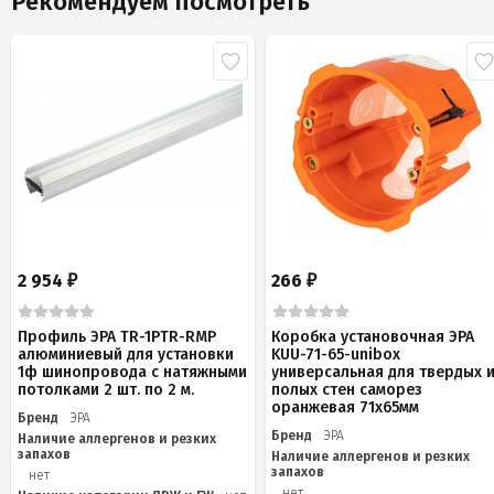
Рекомендуем посмотреть
2 954
266
₽
₽
Профиль ЭРА TR-1PTR-RMP
Коробка установочная ЭРА
алюминиевый для установки
KUU-71-65-unibox
1ф шинопровода с натяжными
универсальная для твердых 
потолками 2 шт. по 2 м.
полых стен саморез
оранжевая 71х65мм
Бренд
ЭРА
Бренд
ЭРА
Наличие аллергенов и резких
запахов
Наличие аллергенов и резких
запахов
нет
нет