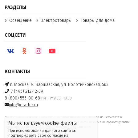
РАЗДЕЛЫ
Освещение
Электротовары
Товары для дома
СОЦСЕТИ
КОНТАКТЫ
г. Москва, м. Варшавская, ул. Болотниковская, 5к3
+7 (495) 212-12-39
8 (800) 555-80-68
Пн—Пт 9:00—18:00
info@era-lux.ru
Мы получаем и обрабатываем персональные данные посетителей нашего сайта в
соответствии с
официальной политикой
. Если вы не даете согласия на обработку своих
Мы используем cookie-файлы
персональных данных, Вам необходимо покинуть наш сайт.
При использовании данного сайта вы
подтверждаете свое согласие на