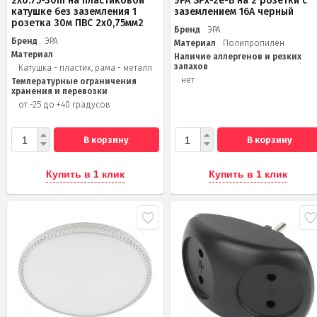
2x0.75-30m на пластиковой
ЭРА SPx-2e-B на 2 розетки с
катушке без заземления 1
заземлением 16А черный
розетка 30м ПВС 2х0,75мм2
Бренд
ЭРА
Бренд
ЭРА
Материал
Полипропилен
Материал
Наличие аллергенов и резких
запахов
Катушка - пластик, рама - металл
нет
Температурные ограничения
хранения и перевозки
от -25 до +40 градусов
В корзину
В корзину
Купить в 1 клик
Купить в 1 клик