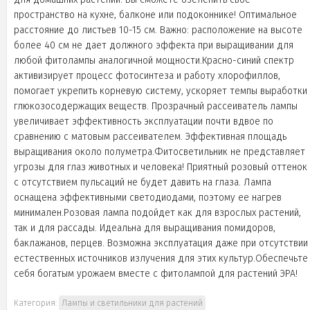
пространство на кухне, балконе или подоконнике! Оптимальное
расстояние до листьев 10-15 см. Важно: расположение на высоте
более 40 см не дает должного эффекта при выращивании для
любой фитолампы аналогичной мощности.Красно-синий спектр
активизирует процесс фотосинтеза и работу хлорофиллов,
помогает укрепить корневую систему, ускоряет темпы выработки
глюкозосодержащих веществ. Прозрачный рассеиватель лампы
увеличивает эффективность эксплуатации почти вдвое по
сравнению с матовым рассеивателем. Эффективная площадь
выращивания около полуметра.Фитосветильник не представляет
угрозы для глаз животных и человека! Приятный розовый оттенок
с отсутствием пульсаций не будет давить на глаза. Лампа
оснащена эффективными светодиодами, поэтому ее нагрев
минимален.Розовая лампа подойдет как для взрослых растений,
так и для рассады. Идеальна для выращивания помидоров,
баклажанов, перцев. Возможна эксплуатация даже при отсутствии
естественных источников излучения для этих культур.Обеспечьте
себя богатым урожаем вместе с фитолампой для растений ЭРА!
Категория:
Лампы и светильники для растений