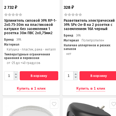
2 732
328
₽
₽
Удлинитель силовой ЭРА RP-1-
Разветвитель электрический
2x0.75-30m на пластиковой
ЭРА SPx-2e-B на 2 розетки с
катушке без заземления 1
заземлением 16А черный
розетка 30м ПВС 2х0,75мм2
Бренд
ЭРА
Бренд
ЭРА
Материал
Полипропилен
Материал
Наличие аллергенов и резких
запахов
Катушка - пластик, рама - металл
нет
Температурные ограничения
хранения и перевозки
от -25 до +40 градусов
В корзину
В корзину
Купить в 1 клик
Купить в 1 клик