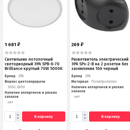
1 681
269
₽
₽
Светильник потолочный
Разветвитель электрический
светодиодный ЭРА SPB-6-70
ЭРА SPx-2-B на 2 розетки без
Brilliance круглый 70W 5000K
заземления 10А черный
Бренд
ЭРА
Бренд
ЭРА
Индекс цветопередачи
Материал
Полипропилен
3000...6000
Наличие аллергенов и резких
запахов
Наличие аллергенов и резких
запахов
нет
нет
В корзину
В корзину