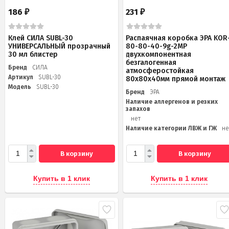
186
231
₽
₽
Клей СИЛА SUBL-30
Распаячная коробка ЭРА KOR
УНИВЕРСАЛЬНЫЙ прозрачный
80-80-40-9g-2MP
30 мл блистер
двухкомпонентная
безгалогенная
Бренд
СИЛА
атмосферостойкая
Артикул
SUBL-30
80х80х40мм прямой монтаж
Модель
SUBL-30
Бренд
ЭРА
Наличие аллергенов и резких
запахов
нет
Наличие категории ЛВЖ и ГЖ
не
В корзину
В корзину
Купить в 1 клик
Купить в 1 клик