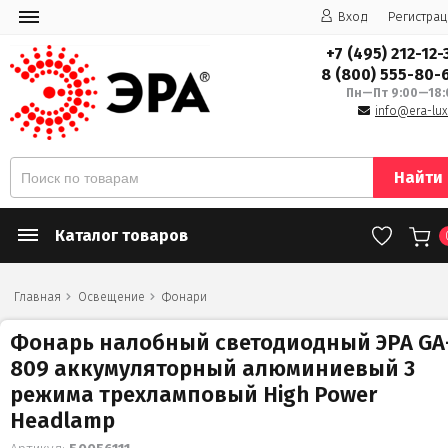
Вход
Регистрац
+7 (495) 212-12-
8 (800) 555-80-
Пн—Пт 9:00—18:
info@era-lux
Найти
Каталог товаров
Главная
Освещение
Фонари
Фонарь налобный светодиодный ЭРА GA
809 аккумуляторный алюминиевый 3
режима трехламповый High Power
Headlamp