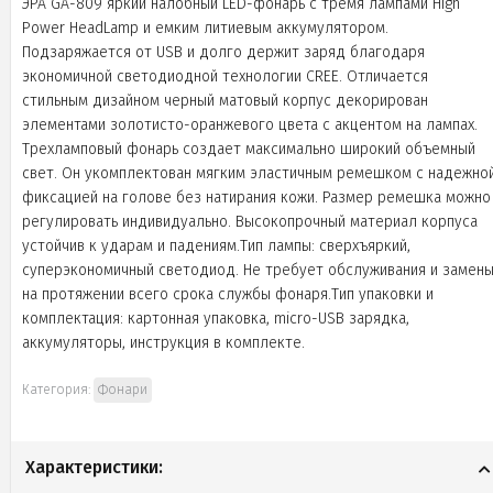
ЭРА GA-809 яркий налобный LED-фонарь с тремя лампами High
Power HeadLamp и емким литиевым аккумулятором.
Подзаряжается от USB и долго держит заряд благодаря
экономичной светодиодной технологии CREE. Отличается
стильным дизайном черный матовый корпус декорирован
элементами золотисто-оранжевого цвета с акцентом на лампах.
Трехламповый фонарь создает максимально широкий объемный
свет. Он укомплектован мягким эластичным ремешком с надежно
фиксацией на голове без натирания кожи. Размер ремешка можно
регулировать индивидуально. Высокопрочный материал корпуса
устойчив к ударам и падениям.Тип лампы: сверхъяркий,
суперэкономичный светодиод. Не требует обслуживания и замен
на протяжении всего срока службы фонаря.Тип упаковки и
комплектация: картонная упаковка, micro-USB зарядка,
аккумуляторы, инструкция в комплекте.
Категория:
Фонари
Характеристики: