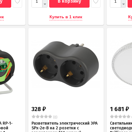
у
В корзину
ик
Купить в 1 клик
К
328
1 681
₽
₽
(0)
 RP-1-
Разветвитель электрический ЭРА
Светильни
овой
SPx-2e-B на 2 розетки с
светодиод