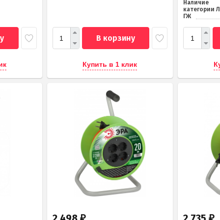
Наличие
категории 
ГЖ
у
В корзину
ик
Купить в 1 клик
К
2 498
2 735
₽
₽