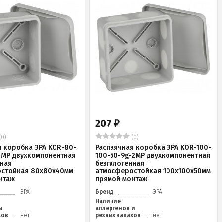
207
₽
(0)
(0)
я коробка ЭРА KOR-80-
Распаячная коробка ЭРА KOR-100-
2MP двухкомпонентная
100-50-9g-2MP двухкомпонентная
нная
безгалогенная
стойкая 80х80х40мм
атмосферостойкая 100х100х50мм
нтаж
прямой монтаж
ЭРА
Бренд
ЭРА
Наличие
и
аллергенов и
хов
нет
резких запахов
нет