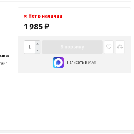
Нет в наличии
1 985
₽
В корзину
зки:
Написать в MAX
твия