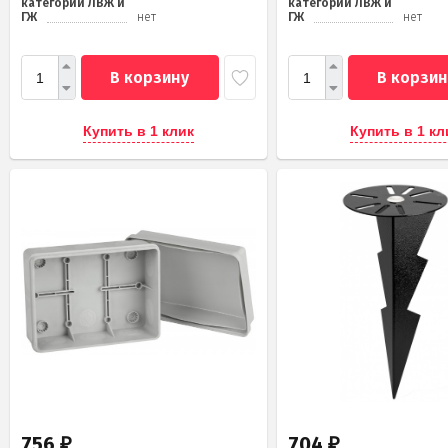
категории ЛВЖ и
категории ЛВЖ и
ГЖ
нет
ГЖ
нет
В корзину
В корзин
Купить в 1 клик
Купить в 1 кл
756
704
₽
₽