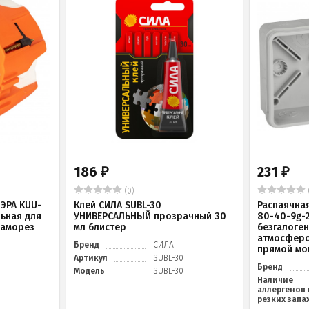
186
231
₽
₽
(0)
ЭРА KUU-
Клей СИЛА SUBL-30
Распаячна
льная для
УНИВЕРСАЛЬНЫЙ прозрачный 30
80-40-9g-
саморез
мл блистер
безгалоге
атмосферо
Бренд
СИЛА
прямой мо
Артикул
SUBL-30
Бренд
Модель
SUBL-30
Наличие
аллергенов 
резких запа