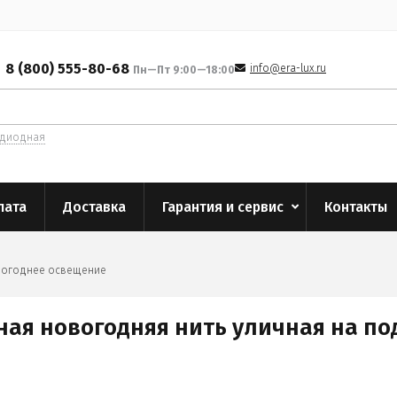
8 (800) 555-80-68
info@era-lux.ru
Пн—Пт 9:00—18:00
одиодная
лата
Доставка
Гарантия и сервис
Контакты
огоднее освещение
ная новогодняя нить уличная на под