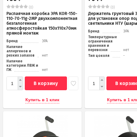
(0)
(0)
Распаячная коробка ЭРА KOR-150-
Держатель грунтовый Э
110-70-11g-2MP двухкомпонентная
для установки опор по
безгалогенная
светильники НТУ (шары
атмосферостойкая 150х110х70мм
Бренд
ЭРА
прямой монтаж
Температурные
Бренд
ЭРА
ограничения
хранения и
Наличие
перевозки
нет
аллергенов и
резких запахов
нет
Тип цоколя
-
Наличие
категории ЛВЖ и
ГЖ
нет
В корзину
В корзин
Купить в 1 клик
Купить в 1 кл