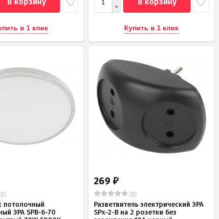
В корзину
В корзину
упить в 1 клик
Купить в 1 клик
269
₽
(0)
(0)
к потолочный
Разветвитель электрический ЭРА
ный ЭРА SPB-6-70
SPx-2-B на 2 розетки без