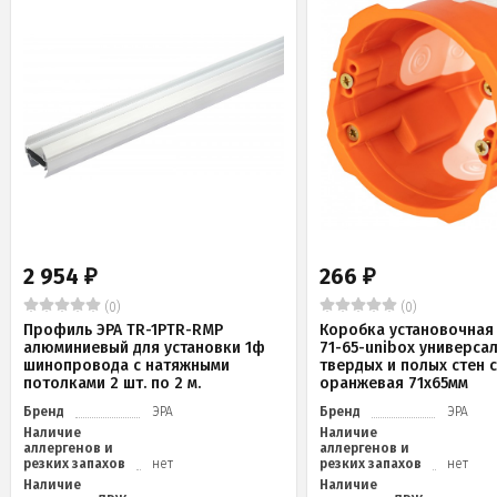
2 954
266
₽
₽
(0)
(0)
Профиль ЭРА TR-1PTR-RMP
Коробка установочная 
алюминиевый для установки 1ф
71-65-unibox универса
шинопровода с натяжными
твердых и полых стен 
потолками 2 шт. по 2 м.
оранжевая 71х65мм
Бренд
ЭРА
Бренд
ЭРА
Наличие
Наличие
аллергенов и
аллергенов и
резких запахов
нет
резких запахов
нет
Наличие
Наличие