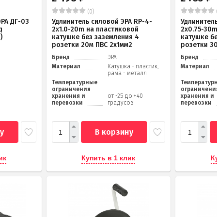
(0)
РА ДГ-03
Удлинитель силовой ЭРА RP-4-
Удлинитель
д
2x1.0-20m на пластиковой
2x0.75-30
)
катушке без заземления 4
катушке б
розетки 20м ПВС 2х1мм2
розетки 3
Бренд
ЭРА
Бренд
Материал
Катушка - пластик,
Материал
рама - металл
Температурные
Температур
ограничения
ограничени
хранения и
от -25 до +40
хранения и
перевозки
градусов
перевозки
у
В корзину
ик
Купить в 1 клик
К