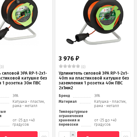
3 976
₽
(0)
(0)
 силовой ЭРА RP-1-2x1-
Удлинитель силовой ЭРА RP-1-2x1-
астиковой катушке без
40m на пластиковой катушке без
 1 розетка 30м ПВС
заземления 1 розетка 40м ПВС
2x1мм2
ЭРА
Бренд
ЭРА
Катушка - пластик,
Материал
Катушка - пластик,
рама - металл
рама - металл
ные
Температурные
я
ограничения
от -25 до +40
хранения и
от -25 до +40
градусов
перевозки
градусов