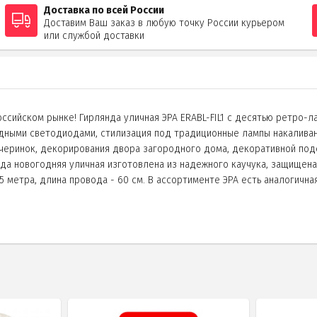
Доставка по всей России
Доставим Ваш заказ в любую точку России курьером
или службой доставки
сийском рынке! Гирлянда уличная ЭРА ERABL-FIL1 с десятью ретро-л
дными светодиодами, стилизация под традиционные лампы накаливани
черинок, декорирования двора загородного дома, декоративной подс
да новогодняя уличная изготовлена из надежного каучука, защищена 
5 метра, длина провода - 60 см. В ассортименте ЭРА есть аналогичная