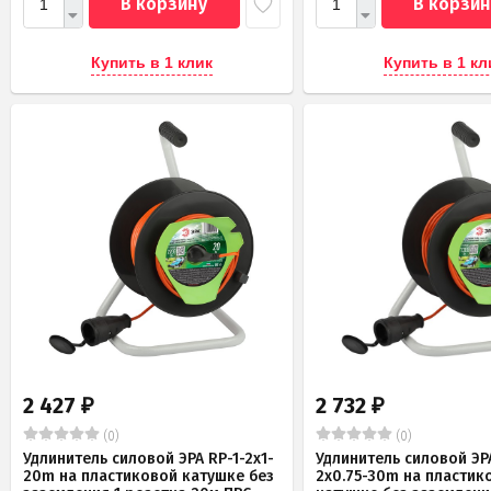
В корзину
В корзин
Купить в 1 клик
Купить в 1 кл
2 427
2 732
₽
₽
(0)
(0)
Удлинитель силовой ЭРА RP-1-2x1-
Удлинитель силовой ЭРА
20m на пластиковой катушке без
2x0.75-30m на пластик