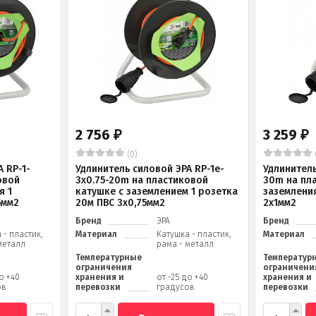
2 756
3 259
₽
₽
(0)
 RP-1-
Удлинитель силовой ЭРА RP-1e-
Удлинитель
овой
3х0.75-20m на пластиковой
30m на пл
я 1
катушке c заземлением 1 розетка
заземления
5мм2
20м ПВС 3х0,75мм2
2x1мм2
Бренд
ЭРА
Бренд
 - пластик,
Материал
Катушка - пластик,
Материал
металл
рама - металл
Температурные
Температур
ограничения
ограничени
до +40
хранения и
от -25 до +40
хранения и
ов
перевозки
градусов
перевозки