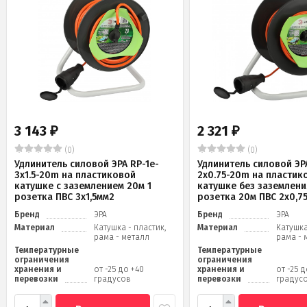
3 143
2 321
₽
₽
(0)
(0)
Удлинитель силовой ЭРА RP-1e-
Удлинитель силовой ЭРА
3x1.5-20m на пластиковой
2x0.75-20m на пластик
катушке c заземлением 20м 1
катушке без заземлени
розетка ПВС 3х1,5мм2
розетка 20м ПВС 2х0,7
Бренд
ЭРА
Бренд
ЭРА
Материал
Катушка - пластик,
Материал
Катушка
рама - металл
рама - 
Температурные
Температурные
ограничения
ограничения
хранения и
от -25 до +40
хранения и
от -25 
перевозки
градусов
перевозки
градус