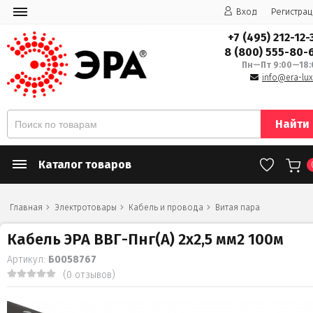
Вход
Регистрац
+7 (495) 212-12-
8 (800) 555-80-
Пн—Пт 9:00—18:
info@era-lux
Найти
Каталог товаров
Главная
Электротовары
Кабель и провода
Витая пара
Кабель ЭРА ВВГ-Пнг(А) 2х2,5 мм2 100м
Артикул:
Б0058767
(0 отзывов)