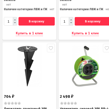
запахов
запахов
нет
нет
Наличие категории ЛВЖ и ГЖ
нет
Наличие категории ЛВЖ и ГЖ
не
В корзину
В корзину
Купить в 1 клик
Купить в 1 клик
704
2 498
₽
₽
Держатель грунтовый ЭРА
Удлинитель силовой ЭРА RP-4