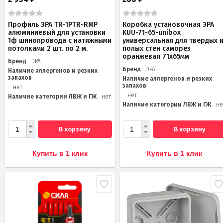
Профиль ЭРА TR-1PTR-RMP
Коробка установочная ЭРА
алюминиевый для установки
KUU-71-65-unibox
1ф шинопровода с натяжными
универсальная для твердых 
потолками 2 шт. по 2 м.
полых стен саморез
оранжевая 71х65мм
Бренд
ЭРА
Бренд
ЭРА
Наличие аллергенов и резких
запахов
Наличие аллергенов и резких
запахов
нет
нет
Наличие категории ЛВЖ и ГЖ
нет
Наличие категории ЛВЖ и ГЖ
не
В корзину
В корзину
Купить в 1 клик
Купить в 1 клик