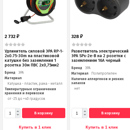
2 732
328
₽
₽
Удлинитель силовой ЭРА RP-1-
Разветвитель электрический
2x0.75-30m на пластиковой
ЭРА SPx-2e-B на 2 розетки с
катушке без заземления 1
заземлением 16А черный
розетка 30м ПВС 2х0,75мм2
Бренд
ЭРА
Бренд
ЭРА
Материал
Полипропилен
Материал
Наличие аллергенов и резких
запахов
Катушка - пластик, рама - металл
нет
Температурные ограничения
хранения и перевозки
от -25 до +40 градусов
В корзину
В корзину
Купить в 1 клик
Купить в 1 клик