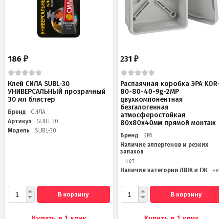
186
231
₽
₽
Клей СИЛА SUBL-30
Распаячная коробка ЭРА KOR
УНИВЕРСАЛЬНЫЙ прозрачный
80-80-40-9g-2MP
30 мл блистер
двухкомпонентная
безгалогенная
Бренд
СИЛА
атмосферостойкая
Артикул
SUBL-30
80х80х40мм прямой монтаж
Модель
SUBL-30
Бренд
ЭРА
Наличие аллергенов и резких
запахов
нет
Наличие категории ЛВЖ и ГЖ
не
В корзину
В корзину
Купить в 1 клик
Купить в 1 клик