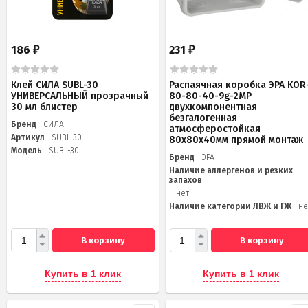
186
231
₽
₽
Клей СИЛА SUBL-30
Распаячная коробка ЭРА KOR
УНИВЕРСАЛЬНЫЙ прозрачный
80-80-40-9g-2MP
30 мл блистер
двухкомпонентная
безгалогенная
Бренд
СИЛА
атмосферостойкая
Артикул
SUBL-30
80х80х40мм прямой монтаж
Модель
SUBL-30
Бренд
ЭРА
Наличие аллергенов и резких
запахов
нет
Наличие категории ЛВЖ и ГЖ
не
В корзину
В корзину
Купить в 1 клик
Купить в 1 клик