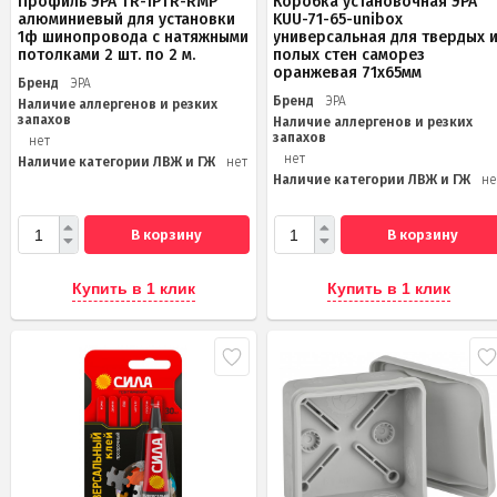
Профиль ЭРА TR-1PTR-RMP
Коробка установочная ЭРА
алюминиевый для установки
KUU-71-65-unibox
1ф шинопровода с натяжными
универсальная для твердых 
потолками 2 шт. по 2 м.
полых стен саморез
оранжевая 71х65мм
Бренд
ЭРА
Бренд
ЭРА
Наличие аллергенов и резких
запахов
Наличие аллергенов и резких
запахов
нет
нет
Наличие категории ЛВЖ и ГЖ
нет
Наличие категории ЛВЖ и ГЖ
не
В корзину
В корзину
Купить в 1 клик
Купить в 1 клик