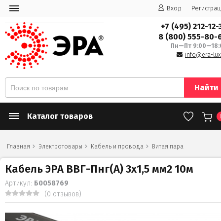
Вход
Регистрац
+7 (495) 212-12-
8 (800) 555-80-
Пн—Пт 9:00—18:
info@era-lux
Найти
Каталог товаров
Главная
Электротовары
Кабель и провода
Витая пара
Кабель ЭРА ВВГ-Пнг(А) 3х1,5 мм2 10м
Артикул:
Б0058769
(0 отзывов)