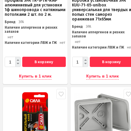
Профиль ЭРА TR-1PTR-RMP
Коробка установочная ЭРА
алюминиевый для установки
KUU-71-65-unibox
1ф шинопровода с натяжными
универсальная для твердых 
потолками 2 шт. по 2 м.
полых стен саморез
оранжевая 71х65мм
Бренд
ЭРА
Бренд
ЭРА
Наличие аллергенов и резких
запахов
Наличие аллергенов и резких
запахов
нет
нет
Наличие категории ЛВЖ и ГЖ
нет
Наличие категории ЛВЖ и ГЖ
не
В корзину
В корзину
Купить в 1 клик
Купить в 1 клик