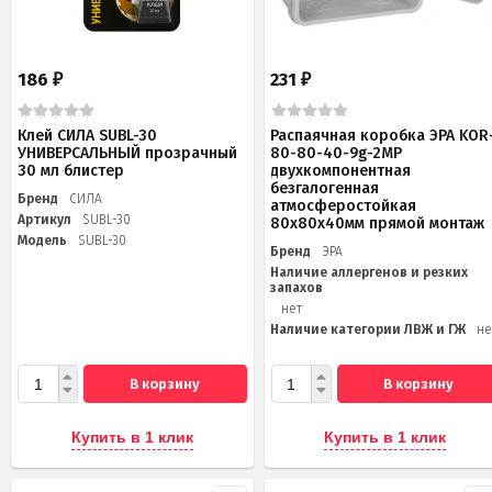
186
231
₽
₽
Клей СИЛА SUBL-30
Распаячная коробка ЭРА KOR
УНИВЕРСАЛЬНЫЙ прозрачный
80-80-40-9g-2MP
30 мл блистер
двухкомпонентная
безгалогенная
Бренд
СИЛА
атмосферостойкая
Артикул
SUBL-30
80х80х40мм прямой монтаж
Модель
SUBL-30
Бренд
ЭРА
Наличие аллергенов и резких
запахов
нет
Наличие категории ЛВЖ и ГЖ
не
В корзину
В корзину
Купить в 1 клик
Купить в 1 клик