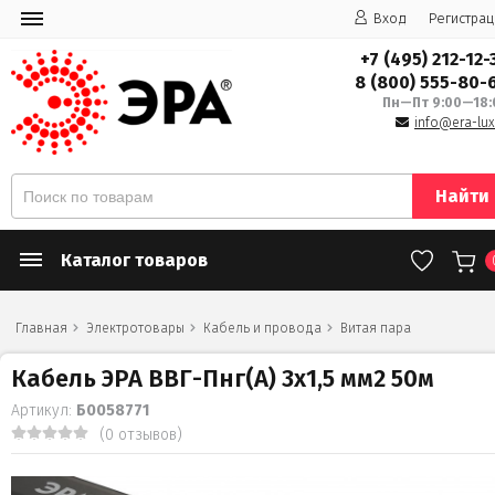
Вход
Регистрац
+7 (495) 212-12-
8 (800) 555-80-
Пн—Пт 9:00—18:
info@era-lux
Найти
Каталог товаров
Главная
Электротовары
Кабель и провода
Витая пара
Кабель ЭРА ВВГ-Пнг(А) 3х1,5 мм2 50м
Артикул:
Б0058771
(0 отзывов)