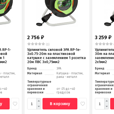
2 756
3 259
₽
₽
(0)
 RP-1-
Удлинитель силовой ЭРА RP-1e-
Удлинитель
овой
3х0.75-20m на пластиковой
30m на пл
я 1
катушке c заземлением 1 розетка
заземления
5мм2
20м ПВС 3х0,75мм2
2x1мм2
Бренд
ЭРА
Бренд
 - пластик,
Материал
Катушка - пластик,
Материал
металл
рама - металл
Температурные
Температур
ограничения
ограничени
до +40
хранения и
от -25 до +40
хранения и
ов
перевозки
градусов
перевозки
у
В корзину