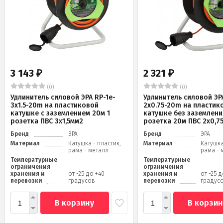
3 143
2 321
₽
₽
(0)
(0)
Удлинитель силовой ЭРА RP-1e-
Удлинитель силовой ЭРА
3x1.5-20m на пластиковой
2x0.75-20m на пластик
катушке c заземлением 20м 1
катушке без заземлени
розетка ПВС 3х1,5мм2
розетка 20м ПВС 2х0,7
Бренд
ЭРА
Бренд
ЭРА
Материал
Катушка - пластик,
Материал
Катушка
рама - металл
рама - 
Температурные
Температурные
ограничения
ограничения
хранения и
от -25 до +40
хранения и
от -25 
перевозки
градусов
перевозки
градус
В корзину
В корзин