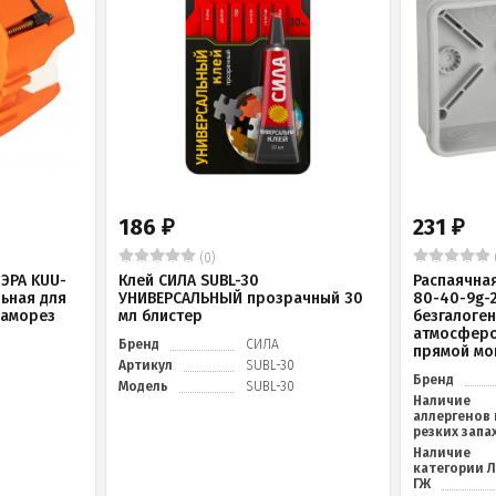
186
231
₽
₽
(0)
ЭРА KUU-
Клей СИЛА SUBL-30
Распаячна
льная для
УНИВЕРСАЛЬНЫЙ прозрачный 30
80-40-9g-
саморез
мл блистер
безгалоге
атмосферо
Бренд
СИЛА
прямой мо
Артикул
SUBL-30
Бренд
Модель
SUBL-30
Наличие
аллергенов 
резких запа
Наличие
категории 
ГЖ