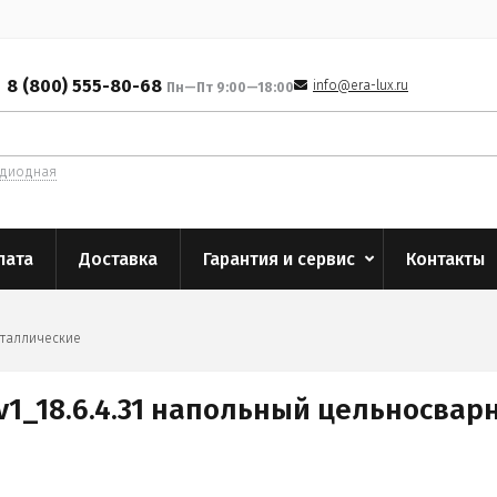
8 (800) 555-80-68
info@era-lux.ru
Пн—Пт 9:00—18:00
одиодная
лата
Доставка
Гарантия и сервис
Контакты
еталлические
 v1_18.6.4.31 напольный цельносвар