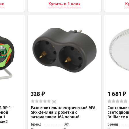
ик
Купить в 1 клик
К
328
1 681
₽
₽
(0)
 RP-1-
Разветвитель электрический ЭРА
Светильни
овой
SPx-2e-B на 2 розетки с
светодиод
я 1
заземлением 16А черный
Brilliance
5мм2
Бренд
ЭРА
Бренд