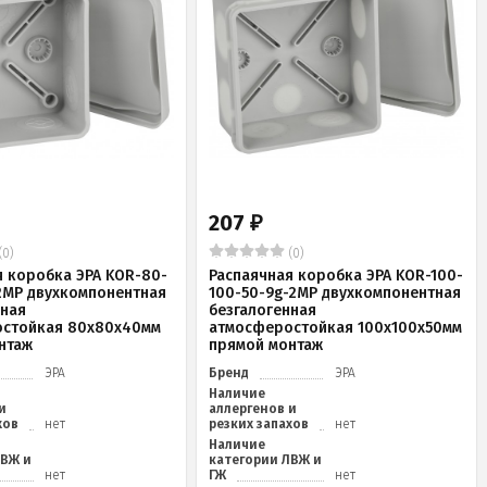
207
₽
(0)
(0)
я коробка ЭРА KOR-80-
Распаячная коробка ЭРА KOR-100-
2MP двухкомпонентная
100-50-9g-2MP двухкомпонентная
нная
безгалогенная
стойкая 80х80х40мм
атмосферостойкая 100х100х50мм
нтаж
прямой монтаж
ЭРА
Бренд
ЭРА
Наличие
и
аллергенов и
хов
нет
резких запахов
нет
Наличие
ЛВЖ и
категории ЛВЖ и
нет
ГЖ
нет