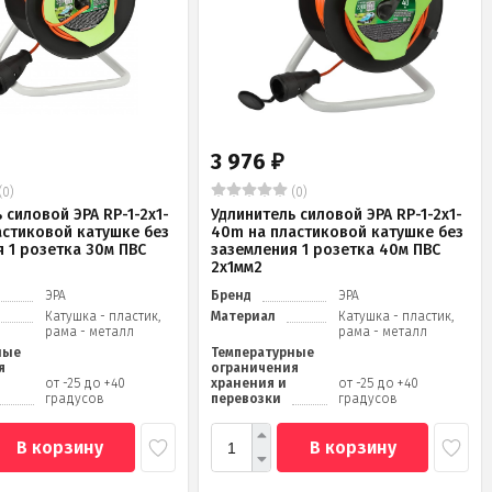
3 976
₽
(0)
(0)
 силовой ЭРА RP-1-2x1-
Удлинитель силовой ЭРА RP-1-2x1-
астиковой катушке без
40m на пластиковой катушке без
 1 розетка 30м ПВС
заземления 1 розетка 40м ПВС
2x1мм2
ЭРА
Бренд
ЭРА
Катушка - пластик,
Материал
Катушка - пластик,
рама - металл
рама - металл
ные
Температурные
я
ограничения
от -25 до +40
хранения и
от -25 до +40
градусов
перевозки
градусов
В корзину
В корзину