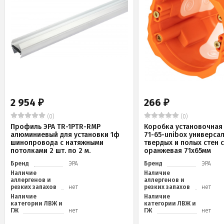
2 954
266
₽
₽
(0)
(0)
Профиль ЭРА TR-1PTR-RMP
Коробка установочная 
алюминиевый для установки 1ф
71-65-unibox универса
шинопровода с натяжными
твердых и полых стен 
потолками 2 шт. по 2 м.
оранжевая 71х65мм
Бренд
ЭРА
Бренд
ЭРА
Наличие
Наличие
аллергенов и
аллергенов и
резких запахов
нет
резких запахов
нет
Наличие
Наличие
категории ЛВЖ и
категории ЛВЖ и
ГЖ
нет
ГЖ
нет