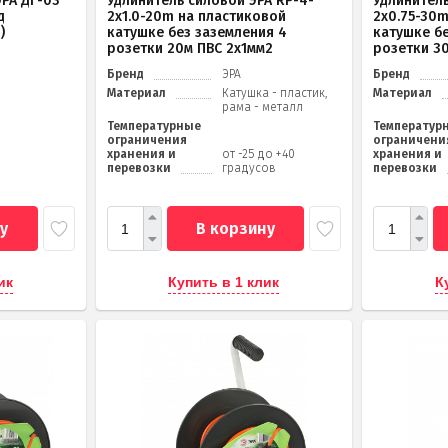
РА ДГ-03
Удлинитель силовой ЭРА RP-4-
Удлинитель
д
2x1.0-20m на пластиковой
2x0.75-30
)
катушке без заземления 4
катушке б
розетки 20м ПВС 2х1мм2
розетки 3
Бренд
ЭРА
Бренд
Материал
Катушка - пластик,
Материал
рама - металл
Температурные
Температур
ограничения
ограничени
хранения и
от -25 до +40
хранения и
перевозки
градусов
перевозки
у
В корзину
ик
Купить в 1 клик
К