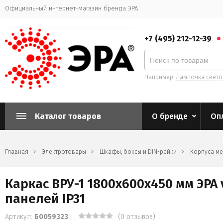
Официальный интернет-магазин бренда ЭРА
+7 (495) 212-12-39
Например:
Лампочка свет
Каталог товаров
О бренде
Оп
Главная
Электротовары
Шкафы, боксы и DIN-рейки
Корпуса м
Каркас ВРУ-1 1800х600х450 мм ЭРА
панелей IP31
Артикул:
Б0059323
(0 отзывов)