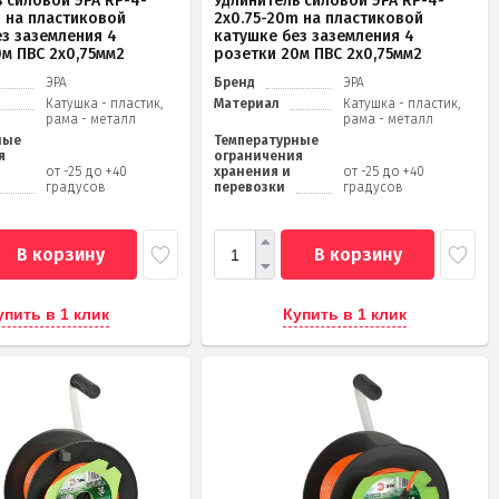
 силовой ЭРА RP-4-
Удлинитель силовой ЭРА RP-4-
m на пластиковой
2x0.75-20m на пластиковой
ез заземления 4
катушке без заземления 4
0м ПВС 2х0,75мм2
розетки 20м ПВС 2х0,75мм2
ЭРА
Бренд
ЭРА
Катушка - пластик,
Материал
Катушка - пластик,
рама - металл
рама - металл
ные
Температурные
я
ограничения
от -25 до +40
хранения и
от -25 до +40
градусов
перевозки
градусов
В корзину
В корзину
упить в 1 клик
Купить в 1 клик