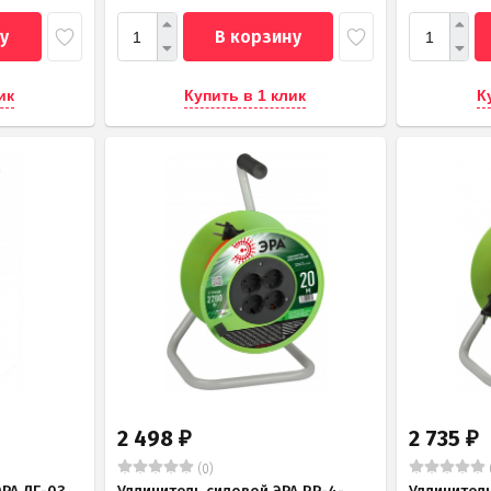
у
В корзину
ик
Купить в 1 клик
К
2 498
2 735
₽
₽
(0)