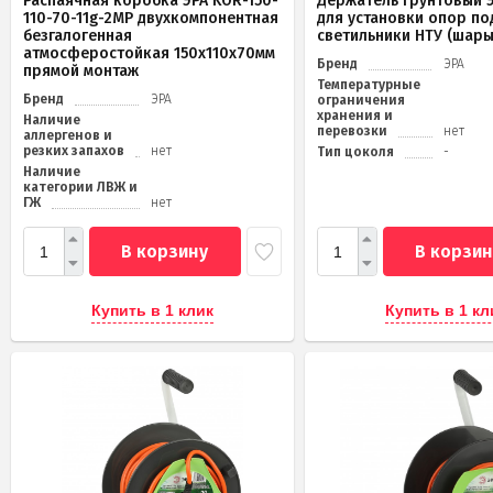
Распаячная коробка ЭРА KOR-150-
Держатель грунтовый Э
110-70-11g-2MP двухкомпонентная
для установки опор по
безгалогенная
светильники НТУ (шары
атмосферостойкая 150х110х70мм
Бренд
ЭРА
прямой монтаж
Температурные
Бренд
ЭРА
ограничения
хранения и
Наличие
перевозки
нет
аллергенов и
резких запахов
нет
Тип цоколя
-
Наличие
категории ЛВЖ и
ГЖ
нет
В корзину
В корзин
Купить в 1 клик
Купить в 1 кл