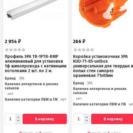
2 954
266
₽
₽
Профиль ЭРА TR-1PTR-RMP
Коробка установочная ЭРА
алюминиевый для установки
KUU-71-65-unibox
1ф шинопровода с натяжными
универсальная для твердых 
потолками 2 шт. по 2 м.
полых стен саморез
оранжевая 71х65мм
Бренд
ЭРА
Бренд
ЭРА
Наличие аллергенов и резких
запахов
Наличие аллергенов и резких
запахов
нет
нет
Наличие категории ЛВЖ и ГЖ
нет
Наличие категории ЛВЖ и ГЖ
не
В корзину
В корзину