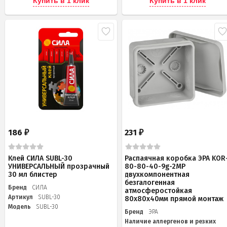
Купить в 1 клик
Купить в 1 клик
186
231
₽
₽
Клей СИЛА SUBL-30
Распаячная коробка ЭРА KOR
УНИВЕРСАЛЬНЫЙ прозрачный
80-80-40-9g-2MP
30 мл блистер
двухкомпонентная
безгалогенная
Бренд
СИЛА
атмосферостойкая
Артикул
SUBL-30
80х80х40мм прямой монтаж
Модель
SUBL-30
Бренд
ЭРА
Наличие аллергенов и резких