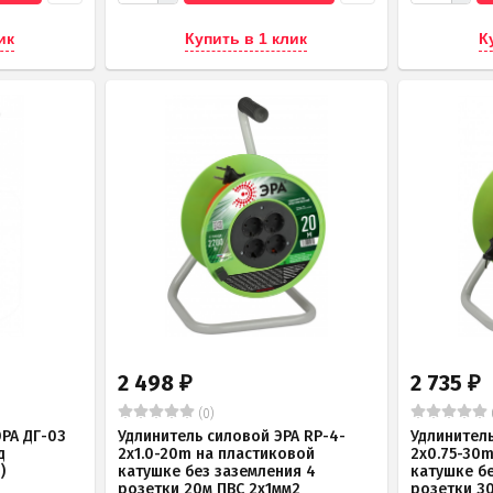
ик
Купить в 1 клик
К
2 498
2 735
₽
₽
(0)
РА ДГ-03
Удлинитель силовой ЭРА RP-4-
Удлинитель
д
2x1.0-20m на пластиковой
2x0.75-30
)
катушке без заземления 4
катушке б
розетки 20м ПВС 2х1мм2
розетки 3