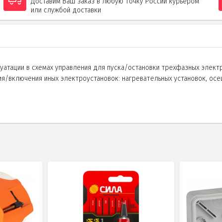
Доставим Ваш заказ в любую точку России курьером
или службой доставки
уатации в схемах управления для пуска/остановки трехфазных элект
я/включения иных электроустановок: нагревательных установок, осещ