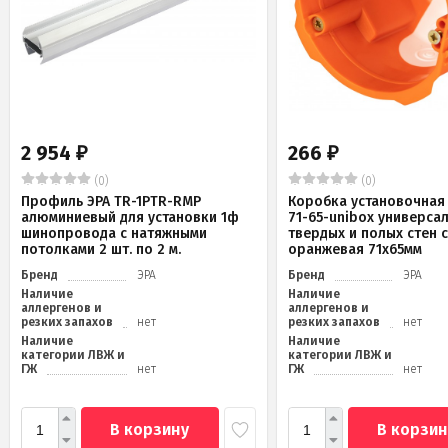
2 954
266
₽
₽
(0)
(0)
Профиль ЭРА TR-1PTR-RMP
Коробка установочная 
алюминиевый для установки 1ф
71-65-unibox универса
шинопровода с натяжными
твердых и полых стен 
потолками 2 шт. по 2 м.
оранжевая 71х65мм
Бренд
ЭРА
Бренд
ЭРА
Наличие
Наличие
аллергенов и
аллергенов и
резких запахов
нет
резких запахов
нет
Наличие
Наличие
категории ЛВЖ и
категории ЛВЖ и
ГЖ
нет
ГЖ
нет
В корзину
В корзин