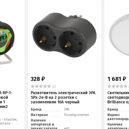
328
1 681
₽
₽
(0)
 RP-1-
Разветвитель электрический ЭРА
Светильни
овой
SPx-2e-B на 2 розетки с
светодиод
я 1
заземлением 16А черный
Brilliance
5мм2
Бренд
ЭРА
Бренд
Материал
Полипропилен
Индекс
цветоперед
 - пластик,
Наличие
металл
аллергенов и
Наличие
резких запахов
нет
аллергенов 