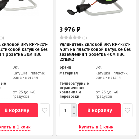
3 976
₽
(0)
(0)
 силовой ЭРА RP-1-2x1-
Удлинитель силовой ЭРА RP-1-2x1-
астиковой катушке без
40m на пластиковой катушке без
 1 розетка 30м ПВС
заземления 1 розетка 40м ПВС
2x1мм2
ЭРА
Бренд
ЭРА
Катушка - пластик,
Материал
Катушка - пластик,
рама - металл
рама - металл
ные
Температурные
я
ограничения
от -25 до +40
хранения и
от -25 до +40
градусов
перевозки
градусов
В корзину
В корзину
упить в 1 клик
Купить в 1 клик