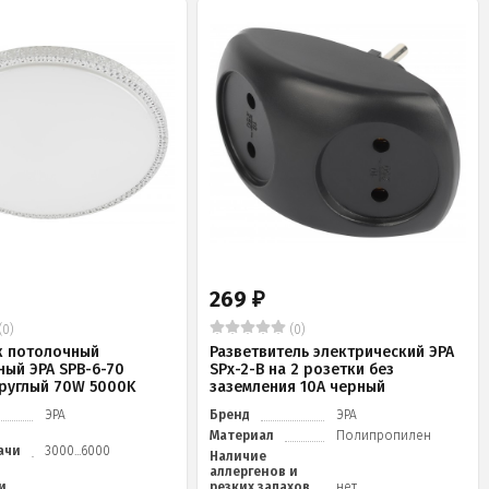
269
₽
(0)
(0)
к потолочный
Разветвитель электрический ЭРА
ный ЭРА SPB-6-70
SPx-2-B на 2 розетки без
 круглый 70W 5000K
заземления 10А черный
ЭРА
Бренд
ЭРА
Материал
Полипропилен
ачи
3000...6000
Наличие
аллергенов и
и
резких запахов
нет