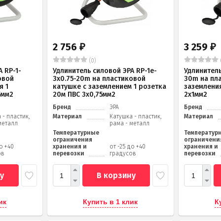
2 756
3 259
₽
₽
(0)
 RP-1-
Удлинитель силовой ЭРА RP-1e-
Удлинитель
овой
3х0.75-20m на пластиковой
30m на пл
я 1
катушке c заземлением 1 розетка
заземления
5мм2
20м ПВС 3х0,75мм2
2x1мм2
Бренд
ЭРА
Бренд
 - пластик,
Материал
Катушка - пластик,
Материал
металл
рама - металл
Температурные
Температур
ограничения
ограничени
до +40
хранения и
от -25 до +40
хранения и
ов
перевозки
градусов
перевозки
у
В корзину
ик
Купить в 1 клик
К