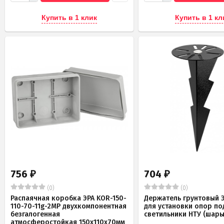
Купить в 1 клик
Купить в 1 кл
756
704
₽
₽
(0)
(0)
Распаячная коробка ЭРА KOR-150-
Держатель грунтовый Э
110-70-11g-2MP двухкомпонентная
для установки опор по
безгалогенная
светильники НТУ (шары
атмосферостойкая 150х110х70мм