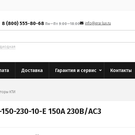
8 (800) 555-80-68
info@era-lux.ru
Пн—Пт 9:00—18:00
одиодная
лата
Доставка
Гарантия и сервис
Контакты
торы КТИ
150-230-10-E 150А 230В/АС3