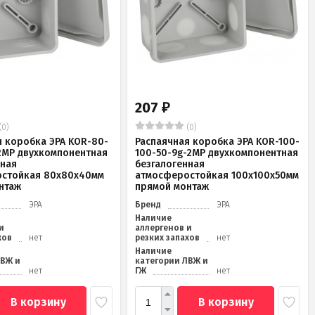
207
₽
(0)
(0)
я коробка ЭРА KOR-80-
Распаячная коробка ЭРА KOR-100-
2MP двухкомпонентная
100-50-9g-2MP двухкомпонентная
нная
безгалогенная
стойкая 80х80х40мм
атмосферостойкая 100х100х50мм
нтаж
прямой монтаж
ЭРА
Бренд
ЭРА
Наличие
и
аллергенов и
хов
нет
резких запахов
нет
Наличие
ЛВЖ и
категории ЛВЖ и
нет
ГЖ
нет
В корзину
В корзину