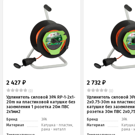
2 427
2 732
₽
₽
(0)
(0)
Удлинитель силовой ЭРА RP-1-2x1-
Удлинитель силовой ЭРА
20m на пластиковой катушке без
2x0.75-30m на пластик
заземления 1 розетка 20м ПВС
катушке без заземлени
2х1мм2
розетка 30м ПВС 2х0,7
Бренд
ЭРА
Бренд
ЭРА
Материал
Катушка - пластик,
Материал
Катушка
рама - металл
рама - 