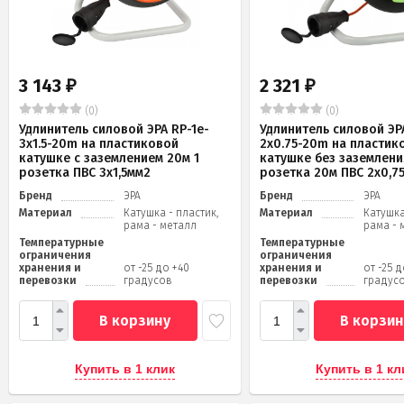
3 143
2 321
₽
₽
(0)
(0)
Удлинитель силовой ЭРА RP-1e-
Удлинитель силовой ЭРА
3x1.5-20m на пластиковой
2x0.75-20m на пластик
катушке c заземлением 20м 1
катушке без заземлени
розетка ПВС 3х1,5мм2
розетка 20м ПВС 2х0,7
Бренд
ЭРА
Бренд
ЭРА
Материал
Катушка - пластик,
Материал
Катушка
рама - металл
рама - 
Температурные
Температурные
ограничения
ограничения
хранения и
от -25 до +40
хранения и
от -25 
перевозки
градусов
перевозки
градус
В корзину
В корзин
Купить в 1 клик
Купить в 1 кл