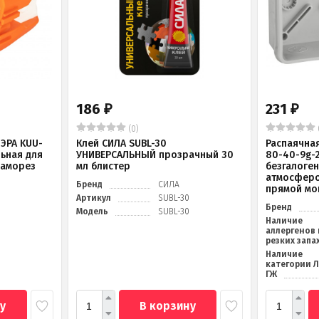
186
231
₽
₽
(0)
ЭРА KUU-
Клей СИЛА SUBL-30
Распаячна
льная для
УНИВЕРСАЛЬНЫЙ прозрачный 30
80-40-9g-
саморез
мл блистер
безгалоге
атмосферо
Бренд
СИЛА
прямой мо
Артикул
SUBL-30
Бренд
Модель
SUBL-30
Наличие
аллергенов 
резких запа
Наличие
категории 
ГЖ
у
В корзину