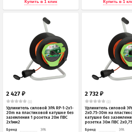
Купить в 1 клик
Купить в 1 кл
2 427
2 732
₽
₽
(0)
(0)
Удлинитель силовой ЭРА RP-1-2x1-
Удлинитель силовой ЭРА
20m на пластиковой катушке без
2x0.75-30m на пластик
заземления 1 розетка 20м ПВС
катушке без заземлени
2х1мм2
розетка 30м ПВС 2х0,7
Бренд
ЭРА
Бренд
ЭРА