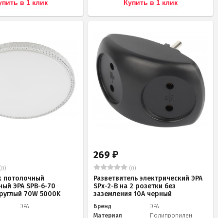
упить в 1 клик
Купить в 1 клик
269
₽
(0)
(0)
к потолочный
Разветвитель электрический ЭРА
ный ЭРА SPB-6-70
SPx-2-B на 2 розетки без
 круглый 70W 5000K
заземления 10А черный
ЭРА
Бренд
ЭРА
Материал
Полипропилен