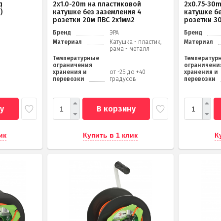
д
2x1.0-20m на пластиковой
2x0.75-30
)
катушке без заземления 4
катушке б
розетки 20м ПВС 2х1мм2
розетки 3
Бренд
ЭРА
Бренд
Материал
Катушка - пластик,
Материал
рама - металл
Температурные
Температур
ограничения
ограничени
хранения и
от -25 до +40
хранения и
перевозки
градусов
перевозки
у
В корзину
ик
Купить в 1 клик
К