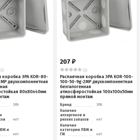
207
₽
(0)
(0)
я коробка ЭРА KOR-80-
Распаячная коробка ЭРА KOR-100-
2MP двухкомпонентная
100-50-9g-2MP двухкомпонентная
нная
безгалогенная
стойкая 80х80х40мм
атмосферостойкая 100х100х50мм
нтаж
прямой монтаж
ЭРА
Бренд
ЭРА
Наличие
и
аллергенов и
хов
нет
резких запахов
нет
Наличие
ЛВЖ и
категории ЛВЖ и
нет
ГЖ
нет