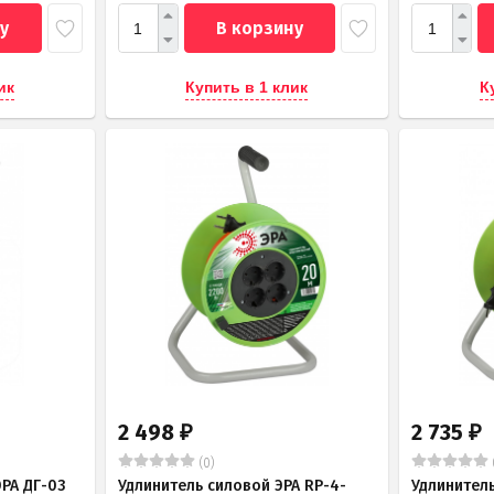
у
В корзину
ик
Купить в 1 клик
К
2 498
2 735
₽
₽
(0)
РА ДГ-03
Удлинитель силовой ЭРА RP-4-
Удлинитель