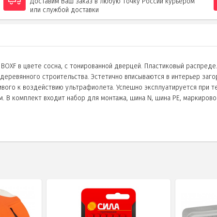
Доставим Ваш заказ в любую точку России курьером
или службой доставки
BOXF в цвете сосна, с тонированной дверцей. Пластиковый распреде
еревянного строительства. Эстетично вписываются в интерьер загород
чивого к воздействию ультрафиолета. Успешно эксплуатируется при т
. В комплект входит набор для монтажа, шина N, шина PE, маркирово