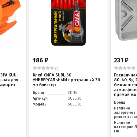
186
231
₽
₽
(0)
ЭРА KUU-
Клей СИЛА SUBL-30
Распаячна
льная для
УНИВЕРСАЛЬНЫЙ прозрачный 30
80-40-9g-
саморез
мл блистер
безгалоге
атмосферо
Бренд
СИЛА
прямой мо
Артикул
SUBL-30
Бренд
Модель
SUBL-30
Наличие
аллергенов 
резких запа
Наличие
категории 
ГЖ