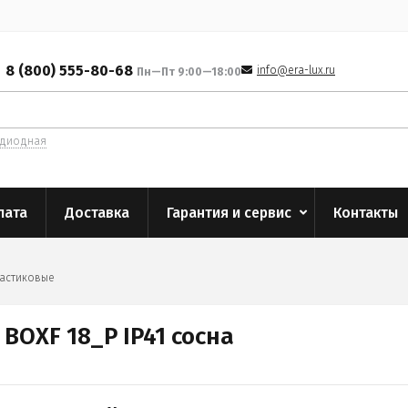
8 (800) 555-80-68
info@era-lux.ru
Пн—Пт 9:00—18:00
одиодная
лата
Доставка
Гарантия и сервис
Контакты
ластиковые
BOXF 18_P IP41 сосна