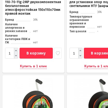
110-70-11g-2MP двухкомпонентная
для установки опор по
безгалогенная
светильники НТУ (шары
атмосферостойкая 150х110х70мм
Бренд
ЭРА
прямой монтаж
Температурные
Бренд
ЭРА
ограничения
хранения и
Наличие
перевозки
нет
аллергенов и
резких запахов
нет
Тип цоколя
-
Наличие
категории ЛВЖ и
ГЖ
нет
В корзину
В корзин
Купить в 1 клик
Купить в 1 кл