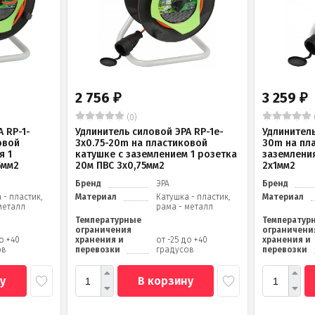
2 756
3 259
₽
₽
(0)
 RP-1-
Удлинитель силовой ЭРА RP-1e-
Удлинитель
овой
3х0.75-20m на пластиковой
30m на пл
я 1
катушке c заземлением 1 розетка
заземления
5мм2
20м ПВС 3х0,75мм2
2x1мм2
Бренд
ЭРА
Бренд
 - пластик,
Материал
Катушка - пластик,
Материал
металл
рама - металл
Температурные
Температур
ограничения
ограничени
до +40
хранения и
от -25 до +40
хранения и
ов
перевозки
градусов
перевозки
у
В корзину