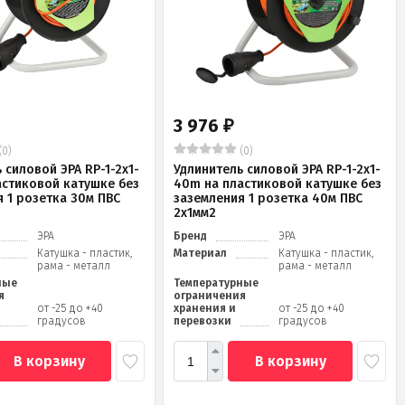
3 976
₽
(0)
(0)
 силовой ЭРА RP-1-2x1-
Удлинитель силовой ЭРА RP-1-2x1-
астиковой катушке без
40m на пластиковой катушке без
 1 розетка 30м ПВС
заземления 1 розетка 40м ПВС
2x1мм2
ЭРА
Бренд
ЭРА
Катушка - пластик,
Материал
Катушка - пластик,
рама - металл
рама - металл
ные
Температурные
я
ограничения
от -25 до +40
хранения и
от -25 до +40
градусов
перевозки
градусов
В корзину
В корзину