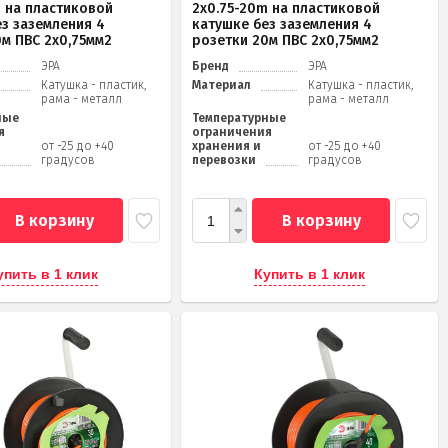
m на пластиковой
2x0.75-20m на пластиковой
ез заземления 4
катушке без заземления 4
0м ПВС 2х0,75мм2
розетки 20м ПВС 2х0,75мм2
ЭРА
Бренд
ЭРА
Катушка - пластик,
Материал
Катушка - пластик,
рама - металл
рама - металл
ные
Температурные
я
ограничения
от -25 до +40
хранения и
от -25 до +40
градусов
перевозки
градусов
В корзину
В корзину
упить в 1 клик
Купить в 1 клик