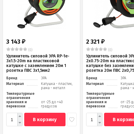
3 143
2 321
₽
₽
(0)
(0)
Удлинитель силовой ЭРА RP-1e-
Удлинитель силовой ЭРА
3x1.5-20m на пластиковой
2x0.75-20m на пластик
катушке c заземлением 20м 1
катушке без заземлени
розетка ПВС 3х1,5мм2
розетка 20м ПВС 2х0,7
Бренд
ЭРА
Бренд
ЭРА
Материал
Катушка - пластик,
Материал
Катушка
рама - металл
рама - 
Температурные
Температурные
ограничения
ограничения
хранения и
от -25 до +40
хранения и
от -25 
перевозки
градусов
перевозки
градус
В корзину
В корзин