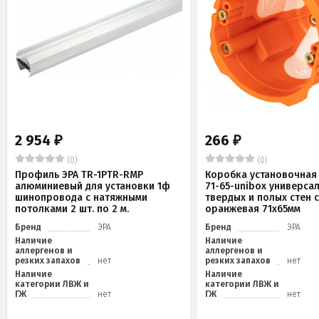
2 954
266
₽
₽
(0)
(0)
Профиль ЭРА TR-1PTR-RMP
Коробка установочная 
алюминиевый для установки 1ф
71-65-unibox универса
шинопровода с натяжными
твердых и полых стен 
потолками 2 шт. по 2 м.
оранжевая 71х65мм
Бренд
ЭРА
Бренд
ЭРА
Наличие
Наличие
аллергенов и
аллергенов и
резких запахов
нет
резких запахов
нет
Наличие
Наличие
категории ЛВЖ и
категории ЛВЖ и
ГЖ
нет
ГЖ
нет