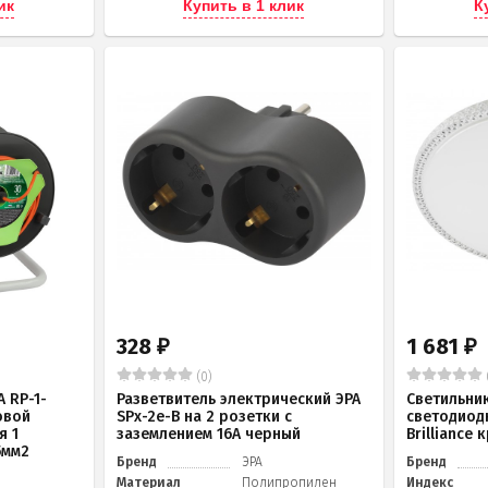
ик
Купить в 1 клик
К
328
1 681
₽
₽
(0)
 RP-1-
Разветвитель электрический ЭРА
Светильни
овой
SPx-2e-B на 2 розетки с
светодиод
я 1
заземлением 16А черный
Brilliance
5мм2
Бренд
ЭРА
Бренд
Материал
Полипропилен
Индекс