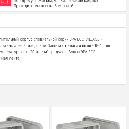
По адресу: г. Москва, ул. Болотниковская, 5к3 .
Приходите мы всегда Вам рады!
лительный корпус специальной серии ЭРА ECO VILLAGE -
ных домов, дач, шале. Защита от влаги и пыли - IP41. Тип
емпературах от -20 до +40 градусов. Боксы ЭРА ECO
чная лента.