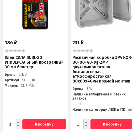
186
231
₽
₽
Клей СИЛА SUBL-30
Распаячная коробка ЭРА KOR
УНИВЕРСАЛЬНЫЙ прозрачный
80-80-40-9g-2MP
30 мл блистер
двухкомпонентная
безгалогенная
Бренд
СИЛА
атмосферостойкая
Артикул
SUBL-30
80х80х40мм прямой монтаж
Модель
SUBL-30
Бренд
ЭРА
Наличие аллергенов и резких
запахов
нет
Наличие категории ЛВЖ и ГЖ
не
В корзину
В корзину