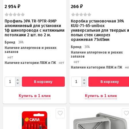
2 954
266
₽
₽
Профиль ЭРА TR-1PTR-RMP
Коробка установочная ЭРА
алюминиевый для установки
KUU-71-65-unibox
1ф шинопровода с натяжными
универсальная для твердых 
потолками 2 шт. по 2 м.
полых стен саморез
оранжевая 71х65мм
Бренд
ЭРА
Бренд
ЭРА
Наличие аллергенов и резких
запахов
Наличие аллергенов и резких
запахов
нет
нет
Наличие категории ЛВЖ и ГЖ
нет
Наличие категории ЛВЖ и ГЖ
не
В корзину
В корзину
Купить в 1 клик
Купить в 1 клик