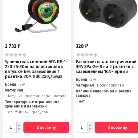
2 732
328
₽
₽
Удлинитель силовой ЭРА RP-1-
Разветвитель электрический
2x0.75-30m на пластиковой
ЭРА SPx-2e-B на 2 розетки с
катушке без заземления 1
заземлением 16А черный
розетка 30м ПВС 2х0,75мм2
Бренд
ЭРА
Бренд
ЭРА
Материал
Полипропилен
Материал
Наличие аллергенов и резких
запахов
Катушка - пластик, рама - металл
нет
Температурные ограничения
хранения и перевозки
от -25 до +40 градусов
В корзину
В корзину