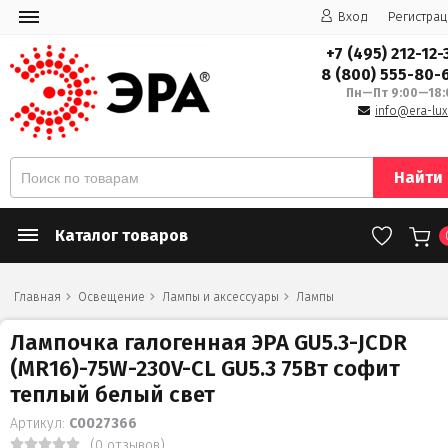
Вход
Регистрац
+7 (495) 212-12-
8 (800) 555-80-
Пн—Пт 9:00—18:
info@era-lux
Найти
Каталог товаров
Главная
Освещение
Лампы и аксессуары
Лампы
Лампочка галогенная ЭРА GU5.3-JCDR
(MR16)-75W-230V-CL GU5.3 75Вт софит
теплый белый свет
Артикул:
C0027366
(0 отзывов)