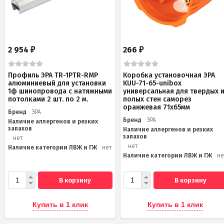
2 954
266
₽
₽
Профиль ЭРА TR-1PTR-RMP
Коробка установочная ЭРА
алюминиевый для установки
KUU-71-65-unibox
1ф шинопровода с натяжными
универсальная для твердых 
потолками 2 шт. по 2 м.
полых стен саморез
оранжевая 71х65мм
Бренд
ЭРА
Бренд
ЭРА
Наличие аллергенов и резких
запахов
Наличие аллергенов и резких
запахов
нет
нет
Наличие категории ЛВЖ и ГЖ
нет
Наличие категории ЛВЖ и ГЖ
не
В корзину
В корзину
Купить в 1 клик
Купить в 1 клик