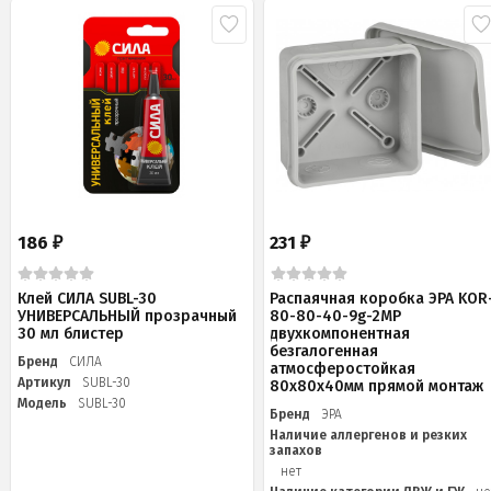
186
231
₽
₽
Клей СИЛА SUBL-30
Распаячная коробка ЭРА KOR
УНИВЕРСАЛЬНЫЙ прозрачный
80-80-40-9g-2MP
30 мл блистер
двухкомпонентная
безгалогенная
Бренд
СИЛА
атмосферостойкая
Артикул
SUBL-30
80х80х40мм прямой монтаж
Модель
SUBL-30
Бренд
ЭРА
Наличие аллергенов и резких
запахов
нет