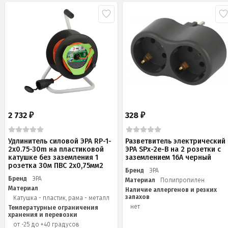
2 732
328
₽
₽
Удлинитель силовой ЭРА RP-1-
Разветвитель электрический
2x0.75-30m на пластиковой
ЭРА SPx-2e-B на 2 розетки с
катушке без заземления 1
заземлением 16А черный
розетка 30м ПВС 2х0,75мм2
Бренд
ЭРА
Бренд
ЭРА
Материал
Полипропилен
Материал
Наличие аллергенов и резких
запахов
Катушка - пластик, рама - металл
нет
Температурные ограничения
хранения и перевозки
от -25 до +40 градусов