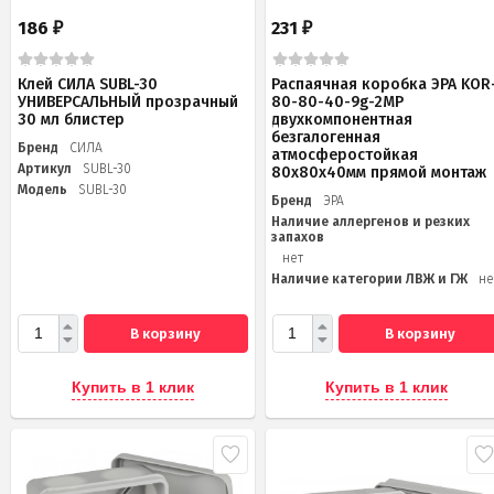
186
231
₽
₽
Клей СИЛА SUBL-30
Распаячная коробка ЭРА KOR
УНИВЕРСАЛЬНЫЙ прозрачный
80-80-40-9g-2MP
30 мл блистер
двухкомпонентная
безгалогенная
Бренд
СИЛА
атмосферостойкая
Артикул
SUBL-30
80х80х40мм прямой монтаж
Модель
SUBL-30
Бренд
ЭРА
Наличие аллергенов и резких
запахов
нет
Наличие категории ЛВЖ и ГЖ
не
В корзину
В корзину
Купить в 1 клик
Купить в 1 клик