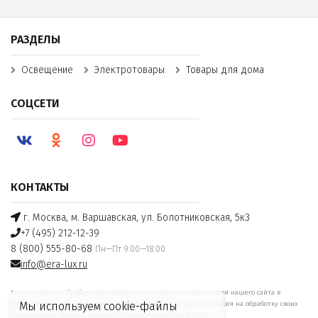
РАЗДЕЛЫ
Освещение
Электротовары
Товары для дома
СОЦСЕТИ
КОНТАКТЫ
г. Москва, м. Варшавская, ул. Болотниковская, 5к3
+7 (495) 212-12-39
8 (800) 555-80-68
Пн—Пт 9:00—18:00
info@era-lux.ru
Мы получаем и обрабатываем персональные данные посетителей нашего сайта в
соответствии с
официальной политикой
. Если вы не даете согласия на обработку своих
Мы используем cookie-файлы
персональных данных, Вам необходимо покинуть наш сайт.