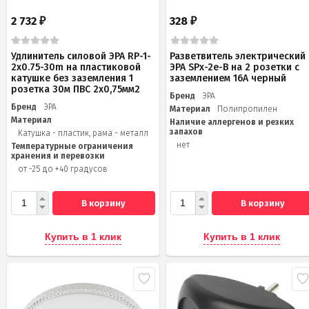
2 732
328
₽
₽
Удлинитель силовой ЭРА RP-1-
Разветвитель электрический
2x0.75-30m на пластиковой
ЭРА SPx-2e-B на 2 розетки с
катушке без заземления 1
заземлением 16А черный
розетка 30м ПВС 2х0,75мм2
Бренд
ЭРА
Бренд
ЭРА
Материал
Полипропилен
Материал
Наличие аллергенов и резких
запахов
Катушка - пластик, рама - металл
нет
Температурные ограничения
хранения и перевозки
от -25 до +40 градусов
В корзину
В корзину
Купить в 1 клик
Купить в 1 клик