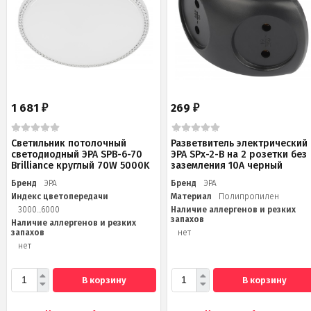
1 681
269
₽
₽
Светильник потолочный
Разветвитель электрический
светодиодный ЭРА SPB-6-70
ЭРА SPx-2-B на 2 розетки без
Brilliance круглый 70W 5000K
заземления 10А черный
Бренд
ЭРА
Бренд
ЭРА
Индекс цветопередачи
Материал
Полипропилен
3000...6000
Наличие аллергенов и резких
запахов
Наличие аллергенов и резких
запахов
нет
нет
В корзину
В корзину