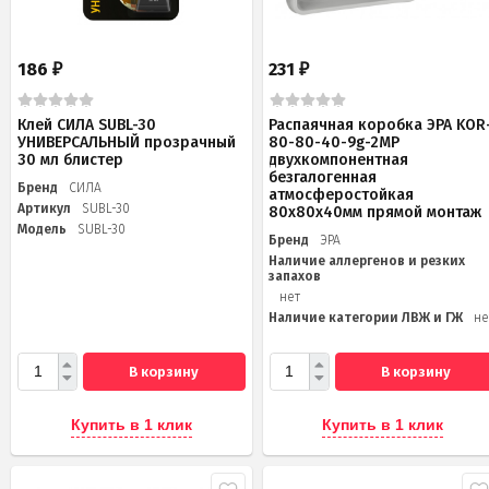
186
231
₽
₽
Клей СИЛА SUBL-30
Распаячная коробка ЭРА KOR
УНИВЕРСАЛЬНЫЙ прозрачный
80-80-40-9g-2MP
30 мл блистер
двухкомпонентная
безгалогенная
Бренд
СИЛА
атмосферостойкая
Артикул
SUBL-30
80х80х40мм прямой монтаж
Модель
SUBL-30
Бренд
ЭРА
Наличие аллергенов и резких
запахов
нет
Наличие категории ЛВЖ и ГЖ
не
В корзину
В корзину
Купить в 1 клик
Купить в 1 клик