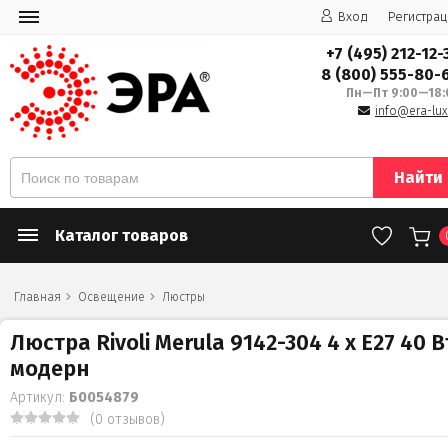
Вход
Регистрац
+7 (495) 212-12-
8 (800) 555-80-
Пн—Пт 9:00—18:
info@era-lux
Найти
Каталог товаров
Главная
Освещение
Люстры
Люстра Rivoli Merula 9142-304 4 х Е27 40 В
модерн
Артикул:
Б0054879
(0 отзывов)