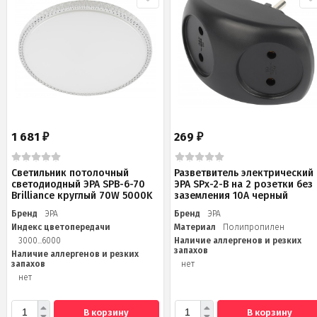
1 681
269
₽
₽
Светильник потолочный
Разветвитель электрический
светодиодный ЭРА SPB-6-70
ЭРА SPx-2-B на 2 розетки без
Brilliance круглый 70W 5000K
заземления 10А черный
Бренд
ЭРА
Бренд
ЭРА
Индекс цветопередачи
Материал
Полипропилен
3000...6000
Наличие аллергенов и резких
запахов
Наличие аллергенов и резких
запахов
нет
нет
В корзину
В корзину