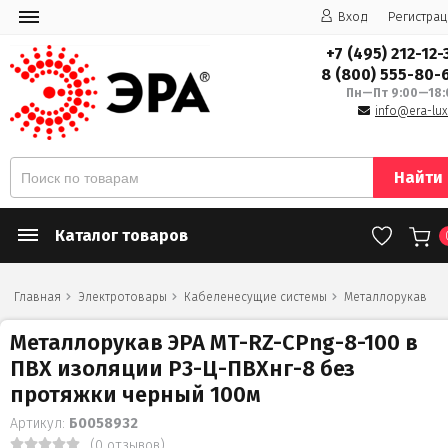
Вход
Регистрац
+7 (495) 212-12-
8 (800) 555-80-
Пн—Пт 9:00—18:
info@era-lux
Найти
Каталог товаров
Главная
Электротовары
Кабеленесущие системы
Металлорукав
Металлорукав ЭРА MT-RZ-CPng-8-100 в
ПВХ изоляции Р3-Ц-ПВХнг-8 без
протяжки черный 100м
Артикул:
Б0058932
(0 отзывов)