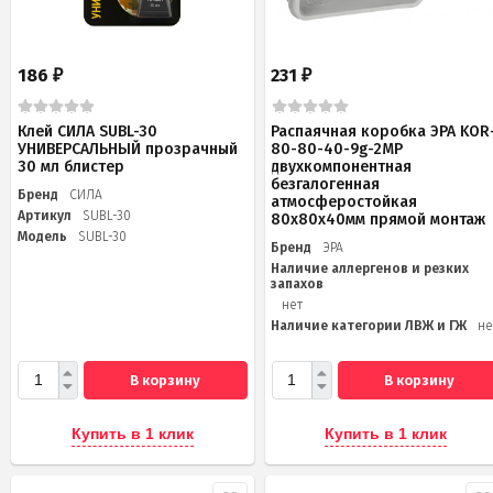
186
231
₽
₽
Клей СИЛА SUBL-30
Распаячная коробка ЭРА KOR
УНИВЕРСАЛЬНЫЙ прозрачный
80-80-40-9g-2MP
30 мл блистер
двухкомпонентная
безгалогенная
Бренд
СИЛА
атмосферостойкая
Артикул
SUBL-30
80х80х40мм прямой монтаж
Модель
SUBL-30
Бренд
ЭРА
Наличие аллергенов и резких
запахов
нет
Наличие категории ЛВЖ и ГЖ
не
В корзину
В корзину
Купить в 1 клик
Купить в 1 клик