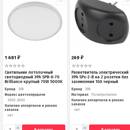
1 681
269
₽
₽
Светильник потолочный
Разветвитель электрический
светодиодный ЭРА SPB-6-70
ЭРА SPx-2-B на 2 розетки без
Brilliance круглый 70W 5000K
заземления 10А черный
Бренд
ЭРА
Бренд
ЭРА
Индекс цветопередачи
Материал
Полипропилен
3000...6000
Наличие аллергенов и резких
запахов
Наличие аллергенов и резких
запахов
нет
нет
В корзину
В корзину