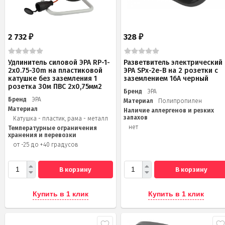
2 732
328
₽
₽
Удлинитель силовой ЭРА RP-1-
Разветвитель электрический
2x0.75-30m на пластиковой
ЭРА SPx-2e-B на 2 розетки с
катушке без заземления 1
заземлением 16А черный
розетка 30м ПВС 2х0,75мм2
Бренд
ЭРА
Бренд
ЭРА
Материал
Полипропилен
Материал
Наличие аллергенов и резких
запахов
Катушка - пластик, рама - металл
нет
Температурные ограничения
хранения и перевозки
от -25 до +40 градусов
В корзину
В корзину
Купить в 1 клик
Купить в 1 клик