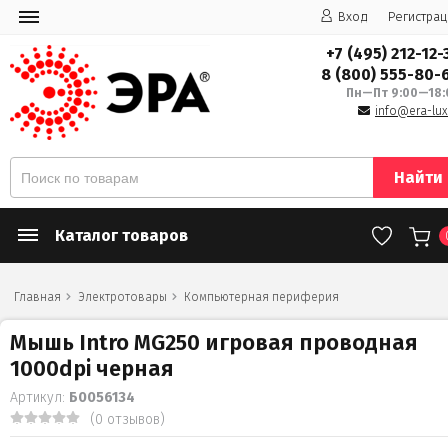
Вход
Регистрац
+7 (495) 212-12-
8 (800) 555-80-
Пн—Пт 9:00—18:
info@era-lux
Найти
Каталог товаров
Главная
Электротовары
Компьютерная периферия
Мышь Intro MG250 игровая проводная
1000dpi черная
Артикул:
Б0056134
(0 отзывов)