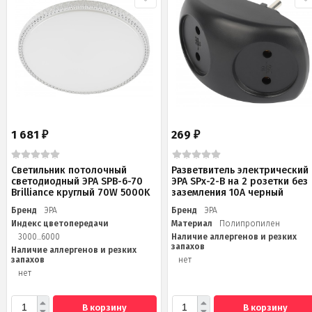
1 681
269
₽
₽
Светильник потолочный
Разветвитель электрический
светодиодный ЭРА SPB-6-70
ЭРА SPx-2-B на 2 розетки без
Brilliance круглый 70W 5000K
заземления 10А черный
Бренд
ЭРА
Бренд
ЭРА
Индекс цветопередачи
Материал
Полипропилен
3000...6000
Наличие аллергенов и резких
запахов
Наличие аллергенов и резких
запахов
нет
нет
В корзину
В корзину