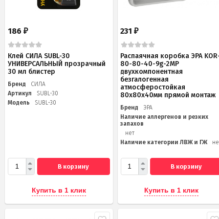
186
231
₽
₽
Клей СИЛА SUBL-30
Распаячная коробка ЭРА KOR
УНИВЕРСАЛЬНЫЙ прозрачный
80-80-40-9g-2MP
30 мл блистер
двухкомпонентная
безгалогенная
Бренд
СИЛА
атмосферостойкая
Артикул
SUBL-30
80х80х40мм прямой монтаж
Модель
SUBL-30
Бренд
ЭРА
Наличие аллергенов и резких
запахов
нет
Наличие категории ЛВЖ и ГЖ
не
В корзину
В корзину
Купить в 1 клик
Купить в 1 клик