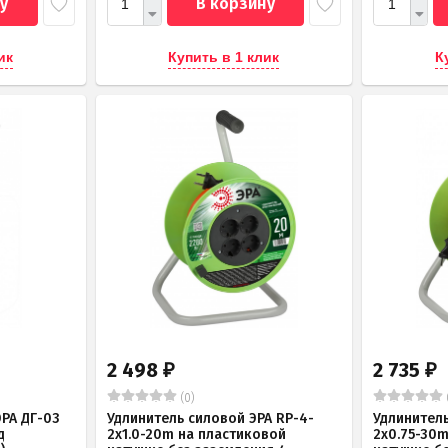
у
В корзину
ик
Купить в 1 клик
К
2 498
2 735
₽
₽
(0)
РА ДГ-03
Удлинитель силовой ЭРА RP-4-
Удлинитель
д
2x1.0-20m на пластиковой
2x0.75-30