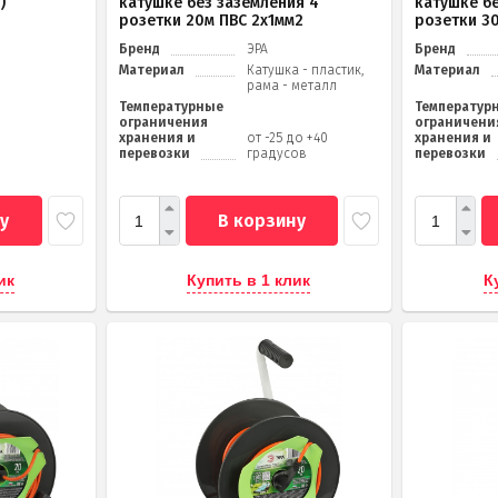
)
катушке без заземления 4
катушке б
розетки 20м ПВС 2х1мм2
розетки 3
Бренд
ЭРА
Бренд
Материал
Катушка - пластик,
Материал
рама - металл
Температурные
Температур
ограничения
ограничени
хранения и
от -25 до +40
хранения и
перевозки
градусов
перевозки
у
В корзину
ик
Купить в 1 клик
К