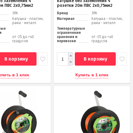
ез заземления 4
катушке без заземления 4
0м ПВС 2х0,75мм2
розетки 20м ПВС 2х0,75мм2
ЭРА
Бренд
ЭРА
Катушка - пластик,
Материал
Катушка - пластик,
рама - металл
рама - металл
ные
Температурные
я
ограничения
от -25 до +40
хранения и
от -25 до +40
градусов
перевозки
градусов
В корзину
В корзину
упить в 1 клик
Купить в 1 клик