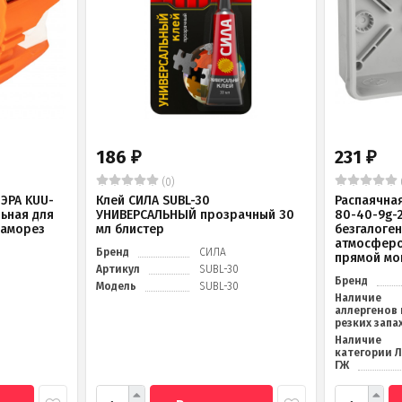
186
231
₽
₽
(0)
ЭРА KUU-
Клей СИЛА SUBL-30
Распаячна
льная для
УНИВЕРСАЛЬНЫЙ прозрачный 30
80-40-9g-
саморез
мл блистер
безгалоге
атмосферо
Бренд
СИЛА
прямой мо
Артикул
SUBL-30
Бренд
Модель
SUBL-30
Наличие
аллергенов 
резких запа
Наличие
категории 
ГЖ