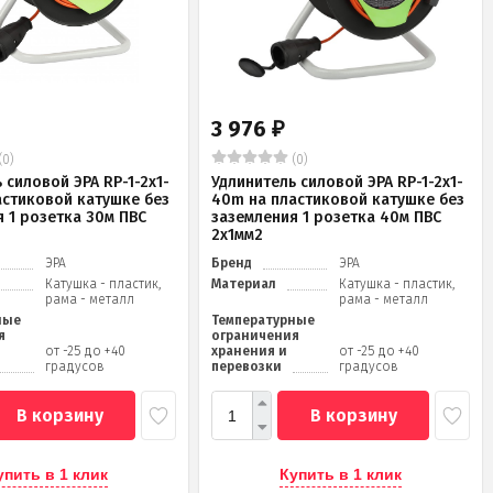
3 976
₽
(0)
(0)
 силовой ЭРА RP-1-2x1-
Удлинитель силовой ЭРА RP-1-2x1-
астиковой катушке без
40m на пластиковой катушке без
 1 розетка 30м ПВС
заземления 1 розетка 40м ПВС
2x1мм2
ЭРА
Бренд
ЭРА
Катушка - пластик,
Материал
Катушка - пластик,
рама - металл
рама - металл
ные
Температурные
я
ограничения
от -25 до +40
хранения и
от -25 до +40
градусов
перевозки
градусов
В корзину
В корзину
упить в 1 клик
Купить в 1 клик