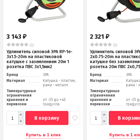
3 143
2 321
₽
₽
(0)
(0)
Удлинитель силовой ЭРА RP-1e-
Удлинитель силовой ЭРА
3x1.5-20m на пластиковой
2x0.75-20m на пластик
катушке c заземлением 20м 1
катушке без заземлени
розетка ПВС 3х1,5мм2
розетка 20м ПВС 2х0,7
Бренд
ЭРА
Бренд
ЭРА
Материал
Катушка - пластик,
Материал
Катушка
рама - металл
рама - 
Температурные
Температурные
ограничения
ограничения
хранения и
от -25 до +40
хранения и
от -25 
перевозки
градусов
перевозки
градус
В корзину
В корзин
Купить в 1 клик
Купить в 1 кл