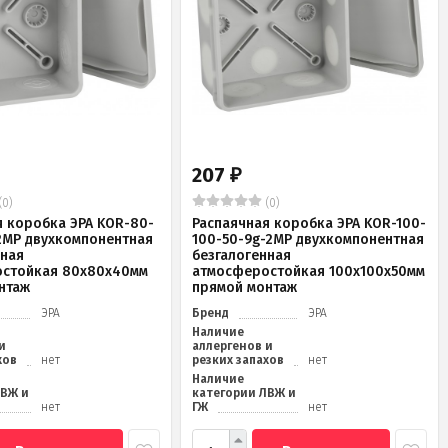
207
₽
(0)
(0)
я коробка ЭРА KOR-80-
Распаячная коробка ЭРА KOR-100-
2MP двухкомпонентная
100-50-9g-2MP двухкомпонентная
нная
безгалогенная
стойкая 80х80х40мм
атмосферостойкая 100х100х50мм
нтаж
прямой монтаж
ЭРА
Бренд
ЭРА
Наличие
и
аллергенов и
хов
нет
резких запахов
нет
Наличие
ЛВЖ и
категории ЛВЖ и
нет
ГЖ
нет