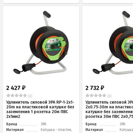
2 427
2 732
₽
₽
(0)
(0)
Удлинитель силовой ЭРА RP-1-2x1-
Удлинитель силовой ЭРА
20m на пластиковой катушке без
2x0.75-30m на пластик
заземления 1 розетка 20м ПВС
катушке без заземлени
2х1мм2
розетка 30м ПВС 2х0,7
Бренд
ЭРА
Бренд
ЭРА
Материал
Катушка - пластик,
Материал
Катушка