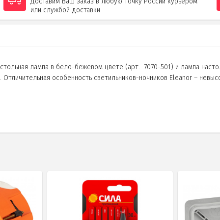
Доставим Ваш заказ в любую точку России курьером
или службой доставки
астольная лампа в бело-бежевом цвете (арт. 7070-501) и лампа насто
Отличительная особенность светильников-ночников Eleanor – невыс