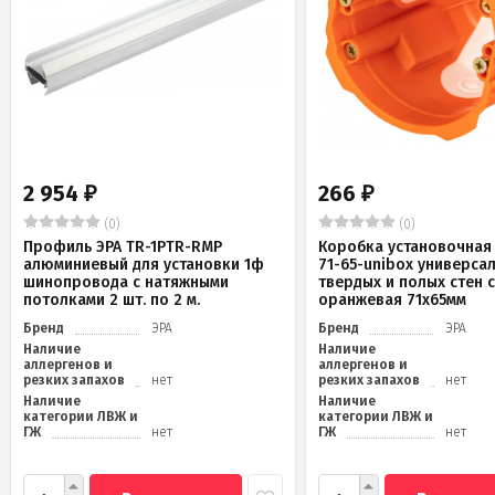
2 954
266
₽
₽
(0)
(0)
Профиль ЭРА TR-1PTR-RMP
Коробка установочная 
алюминиевый для установки 1ф
71-65-unibox универса
шинопровода с натяжными
твердых и полых стен 
потолками 2 шт. по 2 м.
оранжевая 71х65мм
Бренд
ЭРА
Бренд
ЭРА
Наличие
Наличие
аллергенов и
аллергенов и
резких запахов
нет
резких запахов
нет
Наличие
Наличие
категории ЛВЖ и
категории ЛВЖ и
ГЖ
нет
ГЖ
нет