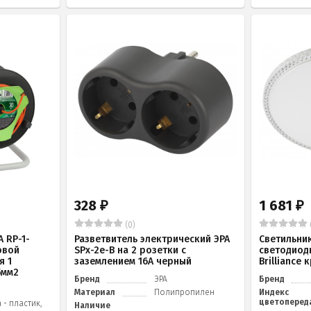
328
1 681
₽
₽
(0)
 RP-1-
Разветвитель электрический ЭРА
Светильни
овой
SPx-2e-B на 2 розетки с
светодиод
я 1
заземлением 16А черный
Brilliance
5мм2
Бренд
ЭРА
Бренд
Материал
Полипропилен
Индекс
цветоперед
 - пластик,
Наличие