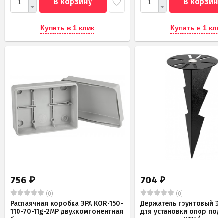
В корзину
В корзин
Купить в 1 клик
Купить в 1 кл
756
704
₽
₽
(0)
(0)
Распаячная коробка ЭРА KOR-150-
Держатель грунтовый Э
110-70-11g-2MP двухкомпонентная
для установки опор по