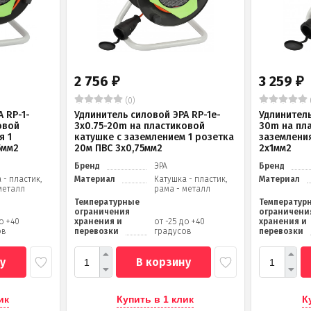
2 756
3 259
₽
₽
(0)
 RP-1-
Удлинитель силовой ЭРА RP-1e-
Удлинитель
овой
3х0.75-20m на пластиковой
30m на пл
я 1
катушке c заземлением 1 розетка
заземления
5мм2
20м ПВС 3х0,75мм2
2x1мм2
Бренд
ЭРА
Бренд
 - пластик,
Материал
Катушка - пластик,
Материал
металл
рама - металл
Температурные
Температур
ограничения
ограничени
до +40
хранения и
от -25 до +40
хранения и
ов
перевозки
градусов
перевозки
у
В корзину
ик
Купить в 1 клик
К