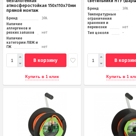
безгалогенная
светильники НТУ (шары
атмосферостойкая 150х110х70мм
Бренд
ЭРА
прямой монтаж
Температурные
Бренд
ЭРА
ограничения
хранения и
Наличие
перевозки
нет
аллергенов и
резких запахов
нет
Тип цоколя
-
Наличие
категории ЛВЖ и
ГЖ
нет
В корзину
В корзин
Купить в 1 клик
Купить в 1 кл