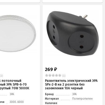
269
₽
(0)
(0)
к потолочный
Разветвитель электрический ЭРА
ный ЭРА SPB-6-70
SPx-2-B на 2 розетки без
 круглый 70W 5000K
заземления 10А черный
ЭРА
Бренд
ЭРА
Материал
Полипропилен
ачи
3000...6000
Наличие