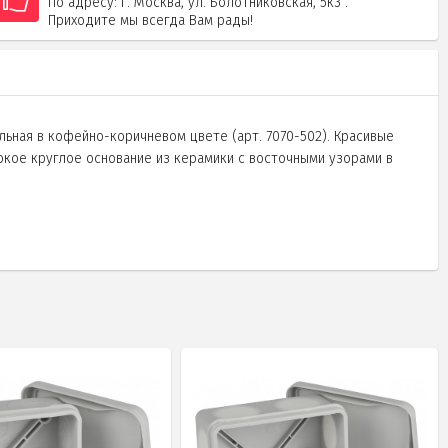
По адресу: г. Москва, ул. Болотниковская, 5к3 .
Приходите мы всегда Вам рады!
льная в кофейно-коричневом цвете (арт. 7070-502). Красивые
окое круглое основание из керамики с восточными узорами в