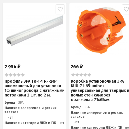
2 954
266
₽
₽
Профиль ЭРА TR-1PTR-RMP
Коробка установочная ЭРА
алюминиевый для установки
KUU-71-65-unibox
1ф шинопровода с натяжными
универсальная для твердых 
потолками 2 шт. по 2 м.
полых стен саморез
оранжевая 71х65мм
Бренд
ЭРА
Бренд
ЭРА
Наличие аллергенов и резких
запахов
Наличие аллергенов и резких
запахов
нет
нет
Наличие категории ЛВЖ и ГЖ
нет
Наличие категории ЛВЖ и ГЖ
не