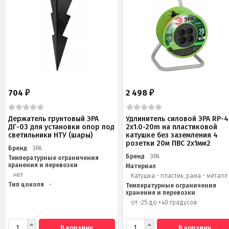
704
2 498
₽
₽
Держатель грунтовый ЭРА
Удлинитель силовой ЭРА RP-4
ДГ-03 для установки опор под
2x1.0-20m на пластиковой
светильники НТУ (шары)
катушке без заземления 4
розетки 20м ПВС 2х1мм2
Бренд
ЭРА
Бренд
ЭРА
Температурные ограничения
хранения и перевозки
Материал
нет
Катушка - пластик, рама - металл
Тип цоколя
-
Температурные ограничения
хранения и перевозки
от -25 до +40 градусов
В корзину
В корзину