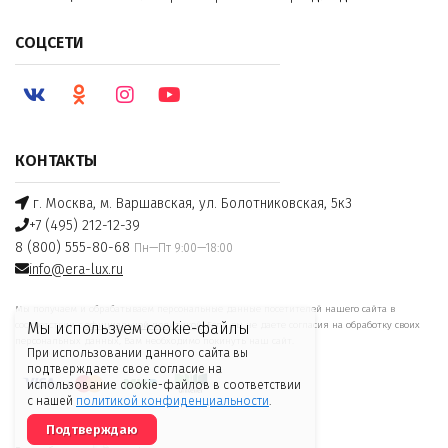
СОЦСЕТИ
КОНТАКТЫ
г. Москва, м. Варшавская, ул. Болотниковская, 5к3
+7 (495) 212-12-39
8 (800) 555-80-68
Пн—Пт 9:00—18:00
info@era-lux.ru
Мы получаем и обрабатываем персональные данные посетителей нашего сайта в
соответствии с
официальной политикой
. Если вы не даете согласия на обработку своих
Мы используем cookie-файлы
персональных данных, Вам необходимо покинуть наш сайт.
При использовании данного сайта вы
подтверждаете свое согласие на
использование cookie-файлов в соответствии
с нашей
политикой конфиденциальности
.
Подтверждаю