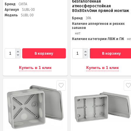
безгалогенная
Бренд
СИЛА
атмосферостойкая
Артикул
SUBL-30
80х80х40мм прямой монтаж
Модель
SUBL-30
Бренд
ЭРА
Наличие аллергенов и резких
запахов
нет
Наличие категории ЛВЖ и ГЖ
не
В корзину
В корзину
Купить в 1 клик
Купить в 1 клик