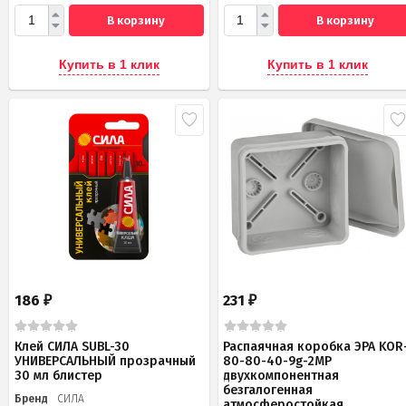
В корзину
В корзину
Купить в 1 клик
Купить в 1 клик
186
231
₽
₽
Клей СИЛА SUBL-30
Распаячная коробка ЭРА KOR
УНИВЕРСАЛЬНЫЙ прозрачный
80-80-40-9g-2MP
30 мл блистер
двухкомпонентная
безгалогенная
Бренд
СИЛА
атмосферостойкая