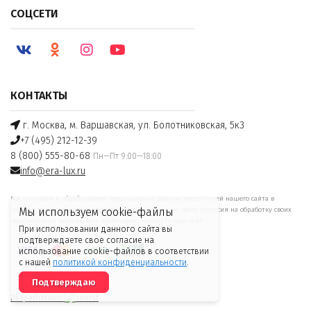
СОЦСЕТИ
КОНТАКТЫ
г. Москва, м. Варшавская, ул. Болотниковская, 5к3
+7 (495) 212-12-39
8 (800) 555-80-68
Пн—Пт 9:00—18:00
info@era-lux.ru
Мы получаем и обрабатываем персональные данные посетителей нашего сайта в
соответствии с
официальной политикой
. Если вы не даете согласия на обработку своих
Мы используем cookie-файлы
персональных данных, Вам необходимо покинуть наш сайт.
При использовании данного сайта вы
подтверждаете свое согласие на
использование cookie-файлов в соответствии
с нашей
политикой конфиденциальности
.
Подтверждаю
Разработано