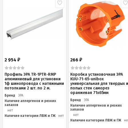
2 954
266
₽
₽
Профиль ЭРА TR-1PTR-RMP
Коробка установочная ЭРА
алюминиевый для установки
KUU-71-65-unibox
1ф шинопровода с натяжными
универсальная для твердых 
потолками 2 шт. по 2 м.
полых стен саморез
оранжевая 71х65мм
Бренд
ЭРА
Бренд
ЭРА
Наличие аллергенов и резких
запахов
Наличие аллергенов и резких
запахов
нет
нет
Наличие категории ЛВЖ и ГЖ
нет
Наличие категории ЛВЖ и ГЖ
не