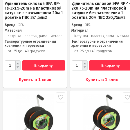
Удлинитель силовой ЭРА RP-
Удлинитель силовой ЭРА RP-1
1e-3x1.5-20m на пластиковой
2x0.75-20m на пластиковой
катушке c заземлением 20м 1
катушке без заземления 1
розетка ПВС 3х1,5мм2
розетка 20м ПВС 2х0,75мм2
Бренд
ЭРА
Бренд
ЭРА
Материал
Материал
Катушка - пластик, рама - металл
Катушка - пластик, рама - металл
Температурные ограничения
Температурные ограничения
хранения и перевозки
хранения и перевозки
от -25 до +40 градусов
от -25 до +40 градусов
В корзину
В корзину
Купить в 1 клик
Купить в 1 клик