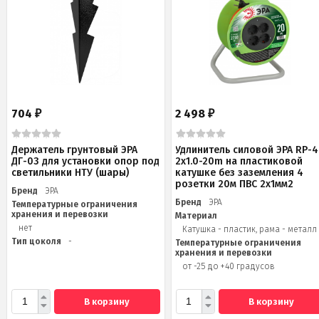
704
2 498
₽
₽
Держатель грунтовый ЭРА
Удлинитель силовой ЭРА RP-4
ДГ-03 для установки опор под
2x1.0-20m на пластиковой
светильники НТУ (шары)
катушке без заземления 4
розетки 20м ПВС 2х1мм2
Бренд
ЭРА
Бренд
ЭРА
Температурные ограничения
хранения и перевозки
Материал
нет
Катушка - пластик, рама - металл
Тип цоколя
-
Температурные ограничения
хранения и перевозки
от -25 до +40 градусов
В корзину
В корзину