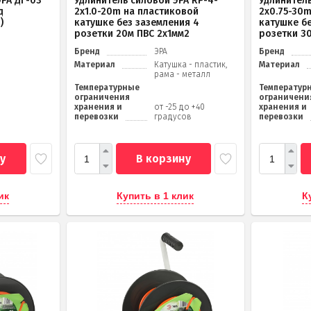
РА ДГ-03
Удлинитель силовой ЭРА RP-4-
Удлинитель
д
2x1.0-20m на пластиковой
2x0.75-30
)
катушке без заземления 4
катушке б
розетки 20м ПВС 2х1мм2
розетки 3
Бренд
ЭРА
Бренд
Материал
Катушка - пластик,
Материал
рама - металл
Температурные
Температур
ограничения
ограничени
хранения и
от -25 до +40
хранения и
перевозки
градусов
перевозки
у
В корзину
ик
Купить в 1 клик
К