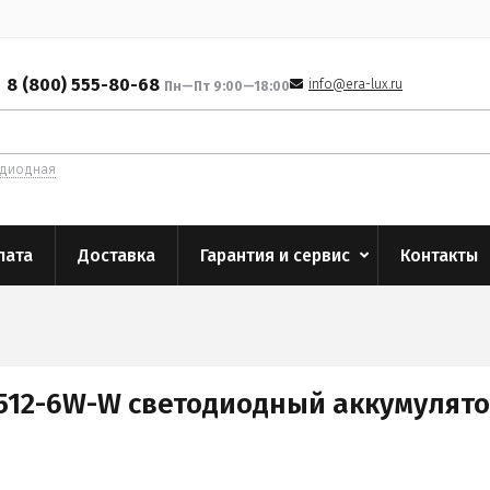
8 (800) 555-80-68
info@era-lux.ru
Пн—Пт 9:00—18:00
одиодная
лата
Доставка
Гарантия и сервис
Контакты
-512-6W-W светодиодный аккумулят