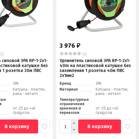
3 976
₽
(0)
(0)
 силовой ЭРА RP-1-2x1-
Удлинитель силовой ЭРА RP-1-2x1-
астиковой катушке без
40m на пластиковой катушке без
 1 розетка 30м ПВС
заземления 1 розетка 40м ПВС
2x1мм2
ЭРА
Бренд
ЭРА
Катушка - пластик,
Материал
Катушка - пластик,
рама - металл
рама - металл
ные
Температурные
я
ограничения
от -25 до +40
хранения и
от -25 до +40
градусов
перевозки
градусов
В корзину
В корзину