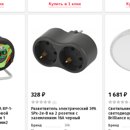
ик
Купить в 1 клик
К
328
1 681
₽
₽
(0)
 RP-1-
Разветвитель электрический ЭРА
Светильни
овой
SPx-2e-B на 2 розетки с
светодиод
я 1
заземлением 16А черный
Brilliance
5мм2
Бренд
ЭРА
Бренд