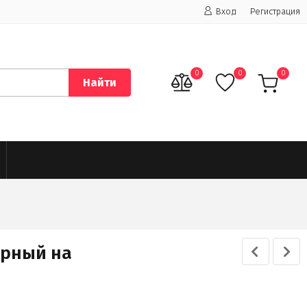
Вход
Регистрация
0
0
0
Найти
орный на