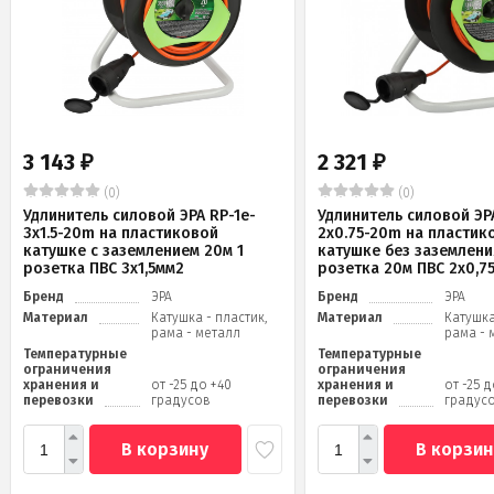
3 143
2 321
₽
₽
(0)
(0)
Удлинитель силовой ЭРА RP-1e-
Удлинитель силовой ЭРА
3x1.5-20m на пластиковой
2x0.75-20m на пластик
катушке c заземлением 20м 1
катушке без заземлени
розетка ПВС 3х1,5мм2
розетка 20м ПВС 2х0,7
Бренд
ЭРА
Бренд
ЭРА
Материал
Катушка - пластик,
Материал
Катушка
рама - металл
рама - 
Температурные
Температурные
ограничения
ограничения
хранения и
от -25 до +40
хранения и
от -25 
перевозки
градусов
перевозки
градус
В корзину
В корзин