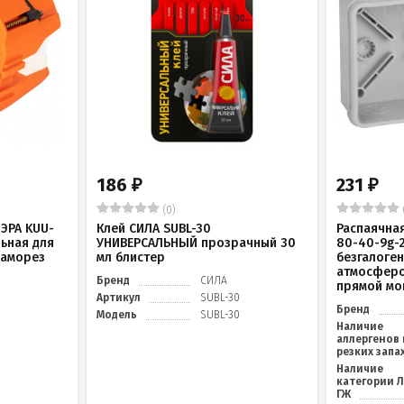
186
231
₽
₽
(0)
ЭРА KUU-
Клей СИЛА SUBL-30
Распаячна
льная для
УНИВЕРСАЛЬНЫЙ прозрачный 30
80-40-9g-
саморез
мл блистер
безгалоге
атмосферо
Бренд
СИЛА
прямой мо
Артикул
SUBL-30
Бренд
Модель
SUBL-30
Наличие
аллергенов 
резких запа
Наличие
категории 
ГЖ