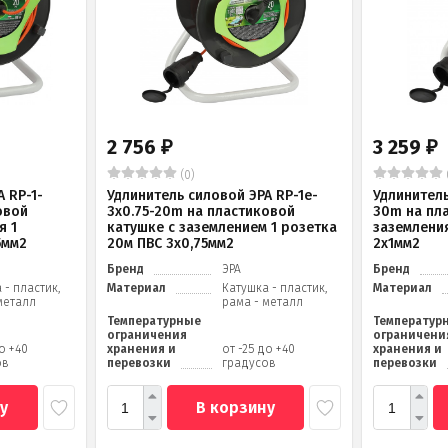
2 756
3 259
₽
₽
(0)
 RP-1-
Удлинитель силовой ЭРА RP-1e-
Удлинитель
овой
3х0.75-20m на пластиковой
30m на пл
я 1
катушке c заземлением 1 розетка
заземления
5мм2
20м ПВС 3х0,75мм2
2x1мм2
Бренд
ЭРА
Бренд
 - пластик,
Материал
Катушка - пластик,
Материал
металл
рама - металл
Температурные
Температур
ограничения
ограничени
до +40
хранения и
от -25 до +40
хранения и
ов
перевозки
градусов
перевозки
у
В корзину