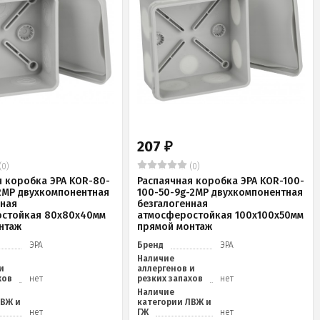
207
₽
(0)
(0)
я коробка ЭРА KOR-80-
Распаячная коробка ЭРА KOR-100-
2MP двухкомпонентная
100-50-9g-2MP двухкомпонентная
нная
безгалогенная
стойкая 80х80х40мм
атмосферостойкая 100х100х50мм
нтаж
прямой монтаж
ЭРА
Бренд
ЭРА
Наличие
и
аллергенов и
хов
нет
резких запахов
нет
Наличие
ЛВЖ и
категории ЛВЖ и
нет
ГЖ
нет