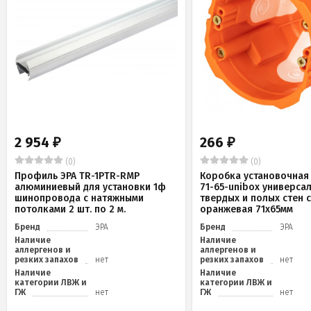
2 954
266
₽
₽
(0)
(0)
Профиль ЭРА TR-1PTR-RMP
Коробка установочная 
алюминиевый для установки 1ф
71-65-unibox универса
шинопровода с натяжными
твердых и полых стен 
потолками 2 шт. по 2 м.
оранжевая 71х65мм
Бренд
ЭРА
Бренд
ЭРА
Наличие
Наличие
аллергенов и
аллергенов и
резких запахов
нет
резких запахов
нет
Наличие
Наличие
категории ЛВЖ и
категории ЛВЖ и
ГЖ
нет
ГЖ
нет