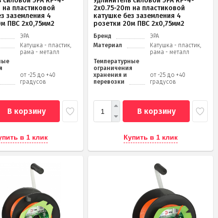
 силовой ЭРА RP-4-
Удлинитель силовой ЭРА RP-4-
m на пластиковой
2x0.75-20m на пластиковой
ез заземления 4
катушке без заземления 4
0м ПВС 2х0,75мм2
розетки 20м ПВС 2х0,75мм2
ЭРА
Бренд
ЭРА
Катушка - пластик,
Материал
Катушка - пластик,
рама - металл
рама - металл
ные
Температурные
я
ограничения
от -25 до +40
хранения и
от -25 до +40
градусов
перевозки
градусов
В корзину
В корзину
упить в 1 клик
Купить в 1 клик