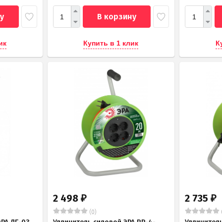
у
В корзину
ик
Купить в 1 клик
К
2 498
2 735
₽
₽
(0)