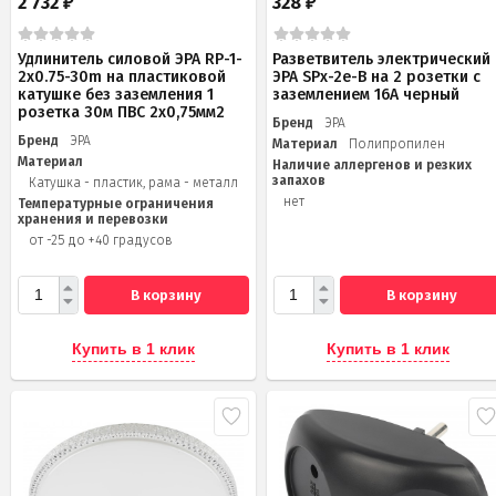
2 732
328
₽
₽
Удлинитель силовой ЭРА RP-1-
Разветвитель электрический
2x0.75-30m на пластиковой
ЭРА SPx-2e-B на 2 розетки с
катушке без заземления 1
заземлением 16А черный
розетка 30м ПВС 2х0,75мм2
Бренд
ЭРА
Бренд
ЭРА
Материал
Полипропилен
Материал
Наличие аллергенов и резких
запахов
Катушка - пластик, рама - металл
нет
Температурные ограничения
хранения и перевозки
от -25 до +40 градусов
В корзину
В корзину
Купить в 1 клик
Купить в 1 клик