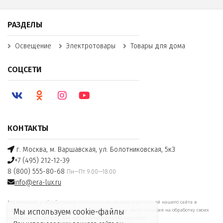
РАЗДЕЛЫ
Освещение
Электротовары
Товары для дома
СОЦСЕТИ
КОНТАКТЫ
г. Москва, м. Варшавская, ул. Болотниковская, 5к3
+7 (495) 212-12-39
8 (800) 555-80-68
Пн—Пт 9:00—18:00
info@era-lux.ru
Мы получаем и обрабатываем персональные данные посетителей нашего сайта в
соответствии с
официальной политикой
. Если вы не даете согласия на обработку своих
Мы используем cookie-файлы
персональных данных, Вам необходимо покинуть наш сайт.