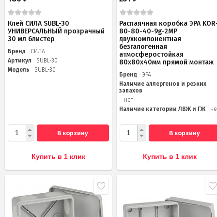
Клей СИЛА SUBL-30
Распаячная коробка ЭРА KOR
УНИВЕРСАЛЬНЫЙ прозрачный
80-80-40-9g-2MP
30 мл блистер
двухкомпонентная
безгалогенная
Бренд
СИЛА
атмосферостойкая
Артикул
SUBL-30
80х80х40мм прямой монтаж
Модель
SUBL-30
Бренд
ЭРА
Наличие аллергенов и резких
запахов
нет
Наличие категории ЛВЖ и ГЖ
не
В корзину
В корзину
Купить в 1 клик
Купить в 1 клик