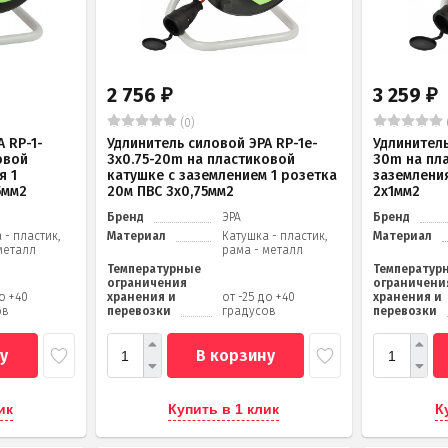
2 756
3 259
₽
₽
(0)
 RP-1-
Удлинитель силовой ЭРА RP-1e-
Удлинитель
овой
3х0.75-20m на пластиковой
30m на пл
я 1
катушке c заземлением 1 розетка
заземления
5мм2
20м ПВС 3х0,75мм2
2x1мм2
Бренд
ЭРА
Бренд
 - пластик,
Материал
Катушка - пластик,
Материал
металл
рама - металл
Температурные
Температур
ограничения
ограничени
до +40
хранения и
от -25 до +40
хранения и
ов
перевозки
градусов
перевозки
у
В корзину
ик
Купить в 1 клик
К