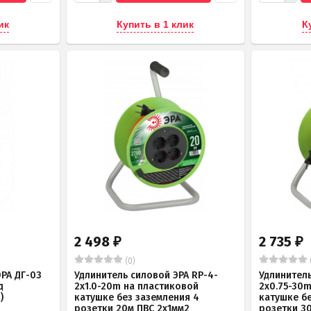
ик
Купить в 1 клик
К
2 498
2 735
₽
₽
(0)
РА ДГ-03
Удлинитель силовой ЭРА RP-4-
Удлинитель
д
2x1.0-20m на пластиковой
2x0.75-30
)
катушке без заземления 4
катушке б
розетки 20м ПВС 2х1мм2
розетки 3