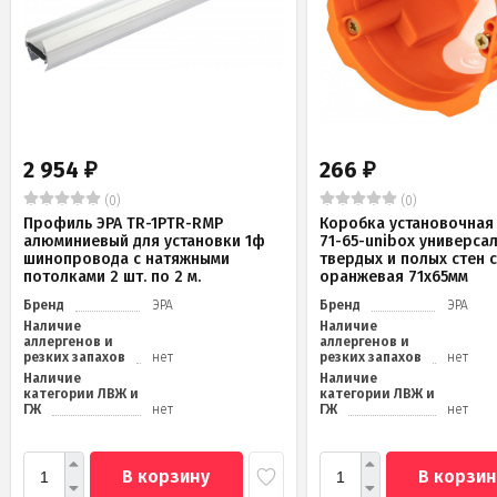
2 954
266
₽
₽
(0)
(0)
Профиль ЭРА TR-1PTR-RMP
Коробка установочная 
алюминиевый для установки 1ф
71-65-unibox универса
шинопровода с натяжными
твердых и полых стен 
потолками 2 шт. по 2 м.
оранжевая 71х65мм
Бренд
ЭРА
Бренд
ЭРА
Наличие
Наличие
аллергенов и
аллергенов и
резких запахов
нет
резких запахов
нет
Наличие
Наличие
категории ЛВЖ и
категории ЛВЖ и
ГЖ
нет
ГЖ
нет
В корзину
В корзин