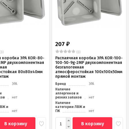
207
₽
(0)
(0)
я коробка ЭРА KOR-80-
Распаячная коробка ЭРА KOR-100-
2MP двухкомпонентная
100-50-9g-2MP двухкомпонентная
нная
безгалогенная
стойкая 80х80х40мм
атмосферостойкая 100х100х50мм
нтаж
прямой монтаж
ЭРА
Бренд
ЭРА
Наличие
и
аллергенов и
хов
нет
резких запахов
нет
Наличие
ЛВЖ и
категории ЛВЖ и
нет
ГЖ
нет
В корзину
В корзину