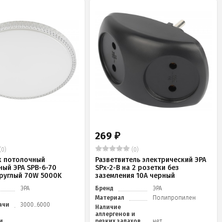
269
₽
(0)
(0)
к потолочный
Разветвитель электрический ЭРА
ный ЭРА SPB-6-70
SPx-2-B на 2 розетки без
 круглый 70W 5000K
заземления 10А черный
ЭРА
Бренд
ЭРА
Материал
Полипропилен
ачи
3000...6000
Наличие
аллергенов и
и
резких запахов
нет