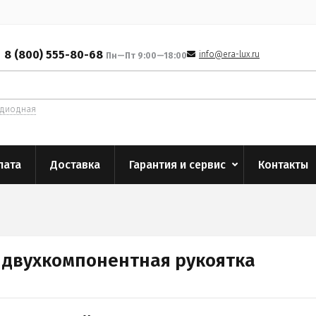
8 (800) 555-80-68
info@era-lux.ru
Пн—Пт 9:00—18:00
одиодная
лата
Доставка
Гарантия и сервис
Контакты
я двухкомпонентная рукоятка