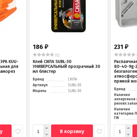
186
231
₽
₽
(0)
ЭРА KUU-
Клей СИЛА SUBL-30
Распаячна
льная для
УНИВЕРСАЛЬНЫЙ прозрачный 30
80-40-9g-
саморез
мл блистер
безгалоге
атмосферо
Бренд
СИЛА
прямой мо
Артикул
SUBL-30
Бренд
Модель
SUBL-30
Наличие
аллергенов 
резких запа
Наличие
категории 
ГЖ
у
В корзину