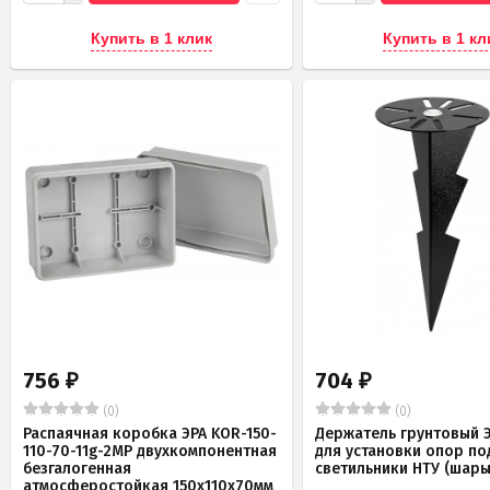
Купить в 1 клик
Купить в 1 кл
756
704
₽
₽
(0)
(0)
Распаячная коробка ЭРА KOR-150-
Держатель грунтовый Э
110-70-11g-2MP двухкомпонентная
для установки опор по
безгалогенная
светильники НТУ (шары
атмосферостойкая 150х110х70мм