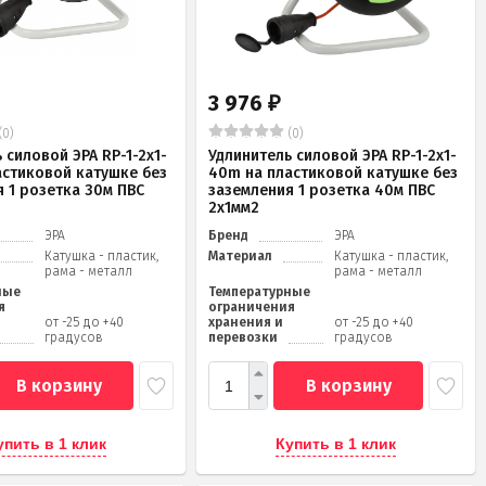
3 976
₽
(0)
(0)
 силовой ЭРА RP-1-2x1-
Удлинитель силовой ЭРА RP-1-2x1-
астиковой катушке без
40m на пластиковой катушке без
 1 розетка 30м ПВС
заземления 1 розетка 40м ПВС
2x1мм2
ЭРА
Бренд
ЭРА
Катушка - пластик,
Материал
Катушка - пластик,
рама - металл
рама - металл
ные
Температурные
я
ограничения
от -25 до +40
хранения и
от -25 до +40
градусов
перевозки
градусов
В корзину
В корзину
упить в 1 клик
Купить в 1 клик