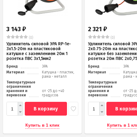
3 143
2 321
₽
₽
(0)
(0)
Удлинитель силовой ЭРА RP-1e-
Удлинитель силовой ЭРА
3x1.5-20m на пластиковой
2x0.75-20m на пластик
катушке c заземлением 20м 1
катушке без заземлени
розетка ПВС 3х1,5мм2
розетка 20м ПВС 2х0,7
Бренд
ЭРА
Бренд
ЭРА
Материал
Катушка - пластик,
Материал
Катушка
рама - металл
рама - 
Температурные
Температурные
ограничения
ограничения
хранения и
от -25 до +40
хранения и
от -25 
перевозки
градусов
перевозки
градус
В корзину
В корзин
Купить в 1 клик
Купить в 1 кл