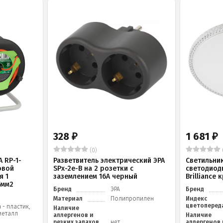
328
1 681
₽
₽
(0)
 RP-1-
Разветвитель электрический ЭРА
Светильни
овой
SPx-2e-B на 2 розетки с
светодиод
я 1
заземлением 16А черный
Brilliance
5мм2
Бренд
ЭРА
Бренд
Материал
Полипропилен
Индекс
цветоперед
 - пластик,
Наличие
металл
аллергенов и
Наличие
резких запахов
нет
аллергенов 