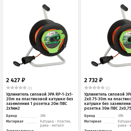
2 427
2 732
₽
₽
(0)
(0)
Удлинитель силовой ЭРА RP-1-2x1-
Удлинитель силовой ЭРА
20m на пластиковой катушке без
2x0.75-30m на пластик
заземления 1 розетка 20м ПВС
катушке без заземлени
2х1мм2
розетка 30м ПВС 2х0,7
Бренд
ЭРА
Бренд
ЭРА
Материал
Катушка - пластик,
Материал
Катушка
рама - металл
рама - 