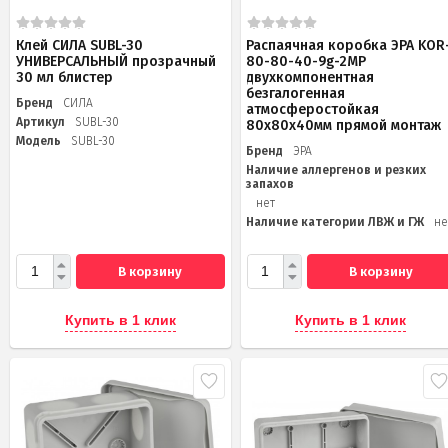
Клей СИЛА SUBL-30
Распаячная коробка ЭРА KOR
УНИВЕРСАЛЬНЫЙ прозрачный
80-80-40-9g-2MP
30 мл блистер
двухкомпонентная
безгалогенная
Бренд
СИЛА
атмосферостойкая
Артикул
SUBL-30
80х80х40мм прямой монтаж
Модель
SUBL-30
Бренд
ЭРА
Наличие аллергенов и резких
запахов
нет
Наличие категории ЛВЖ и ГЖ
не
В корзину
В корзину
Купить в 1 клик
Купить в 1 клик