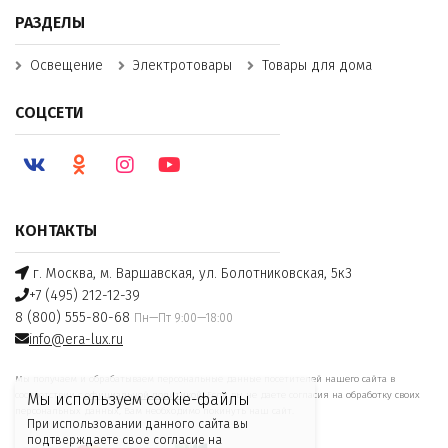
РАЗДЕЛЫ
Освещение
Электротовары
Товары для дома
СОЦСЕТИ
КОНТАКТЫ
г. Москва, м. Варшавская, ул. Болотниковская, 5к3
+7 (495) 212-12-39
8 (800) 555-80-68
Пн—Пт 9:00—18:00
info@era-lux.ru
Мы получаем и обрабатываем персональные данные посетителей нашего сайта в
соответствии с
официальной политикой
. Если вы не даете согласия на обработку своих
Мы используем cookie-файлы
персональных данных, Вам необходимо покинуть наш сайт.
При использовании данного сайта вы
подтверждаете свое согласие на