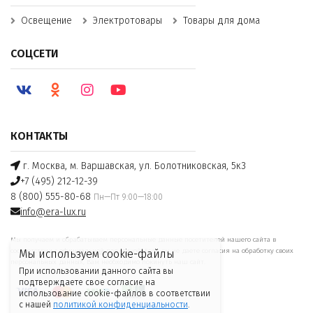
Освещение
Электротовары
Товары для дома
СОЦСЕТИ
КОНТАКТЫ
г. Москва, м. Варшавская, ул. Болотниковская, 5к3
+7 (495) 212-12-39
8 (800) 555-80-68
Пн—Пт 9:00—18:00
info@era-lux.ru
Мы получаем и обрабатываем персональные данные посетителей нашего сайта в
соответствии с
официальной политикой
. Если вы не даете согласия на обработку своих
Мы используем cookie-файлы
персональных данных, Вам необходимо покинуть наш сайт.
При использовании данного сайта вы
подтверждаете свое согласие на
использование cookie-файлов в соответствии
с нашей
политикой конфиденциальности
.